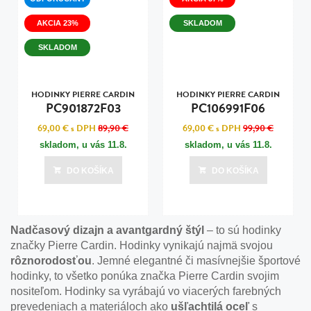
AKCIA 23%
SKLADOM
SKLADOM
HODINKY PIERRE CARDIN
HODINKY PIERRE CARDIN
PC901872F03
PC106991F06
69,00 €
s DPH
89,90 €
69,00 €
s DPH
99,90 €
skladom, u vás
11.8.
skladom, u vás
11.8.
DO KOŠÍKA
DO KOŠÍKA
Nadčasový dizajn a avantgardný štýl
– to sú hodinky
značky Pierre Cardin. Hodinky vynikajú najmä svojou
rôznorodosťou
. Jemné elegantné či masívnejšie športové
hodinky, to všetko ponúka značka Pierre Cardin svojim
nositeľom. Hodinky sa vyrábajú vo viacerých farebných
prevedeniach a materiáloch ako
ušľachtilá oceľ
s