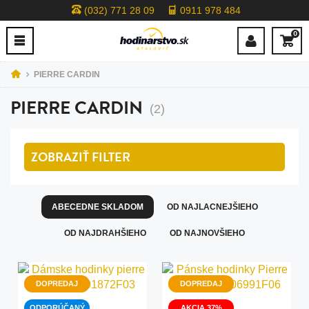
(032) 771 28 09
0911 978 484
0
PIERRE CARDIN
PIERRE CARDIN
(2)
ZOBRAZIŤ
FILTER
ABECEDNE SKLADOM
OD NAJLACNEJŠIEHO
OD NAJDRAHŠIEHO
OD NAJNOVŠIEHO
DOPREDAJ
DOPREDAJ
ODPORÚČANÝ
AKCIA 37%