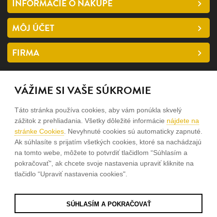
INFORMÁCIE O NÁKUPE
MÔJ ÚČET
FIRMA
SLEDUJTE NÁS
VÁŽIME SI VAŠE SÚKROMIE
facebook
Táto stránka používa cookies, aby vám ponúkla skvelý
instagram
zážitok z prehliadania. Všetky dôležité informácie
nájdete na
stránke Cookies
. Nevyhnuté cookies sú automaticky zapnuté.
Ak súhlasíte s prijatím všetkých cookies, ktoré sa nachádzajú
Sme rodinná firma a zameriavame sa na predaj hodiniek a
na tomto webe, môžete to potvrdiť tlačidlom “Súhlasím a
šperkov od roku 1994.
pokračovať", ak chcete svoje nastavenia upraviť kliknite na
tlačidlo “Upraviť nastavenia cookies".
Pozrite sa na naše ďaľšie web stránky.
SÚHLASÍM A POKRAČOVAŤ