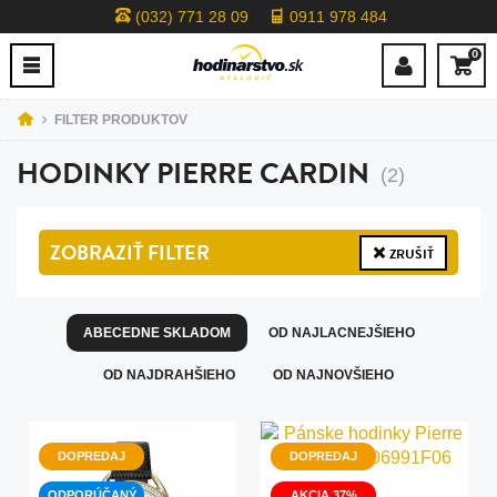
(032) 771 28 09
0911 978 484
0
FILTER PRODUKTOV
HODINKY PIERRE CARDIN
(2)
ZOBRAZIŤ
FILTER
ZRUŠIŤ
ABECEDNE SKLADOM
OD NAJLACNEJŠIEHO
OD NAJDRAHŠIEHO
OD NAJNOVŠIEHO
DOPREDAJ
DOPREDAJ
ODPORÚČANÝ
AKCIA 37%