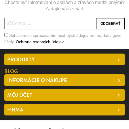
Chcete byť informovaní o akciách a zľavách medzi prvými?
Zadajte váš e-mail:
Súhlasím so spracovaním osobných údajov pre marketingové
účely.
Ochrana osobných údajov
PRODUKTY
BLOG
INFORMÁCIE O NÁKUPE
MÔJ ÚČET
FIRMA
SLEDUJTE NÁS