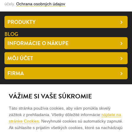
účely.
Ochrana osobných údajov
PRODUKTY
BLOG
INFORMÁCIE O NÁKUPE
MÔJ ÚČET
FIRMA
SLEDUJTE NÁS
VÁŽIME SI VAŠE SÚKROMIE
facebook
Táto stránka používa cookies, aby vám ponúkla skvelý
instagram
zážitok z prehliadania. Všetky dôležité informácie
nájdete na
stránke Cookies
. Nevyhnuté cookies sú automaticky zapnuté.
Ak súhlasíte s prijatím všetkých cookies, ktoré sa nachádzajú