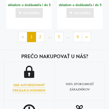
skladom u dodávateľa / do 5
skladom u dodávateľa / do 5
dní
dní
DO KOŠÍKA
DO KOŠÍKA
Posledná aktualizácia dnes o 15:00
Posledná aktualizácia dnes o 15:00
…
…
«
1
2
5
9
»
PREČO NAKUPOVAŤ U NÁS?
100% SPOKOJNOSŤ
SME AUTORIZOVANÝ
ZÁKAZNÍKOV
PREDAJCA HODINIEK