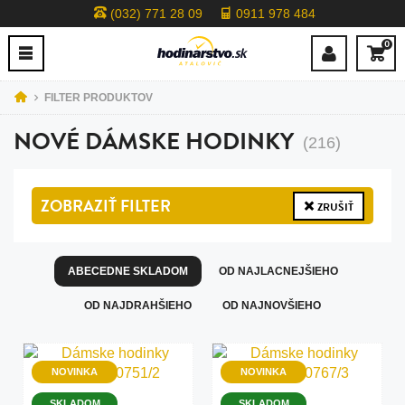
(032) 771 28 09
0911 978 484
0
FILTER PRODUKTOV
NOVÉ DÁMSKE HODINKY
(216)
ZOBRAZIŤ
FILTER
ZRUŠIŤ
ABECEDNE SKLADOM
OD NAJLACNEJŠIEHO
OD NAJDRAHŠIEHO
OD NAJNOVŠIEHO
NOVINKA
NOVINKA
SKLADOM
SKLADOM