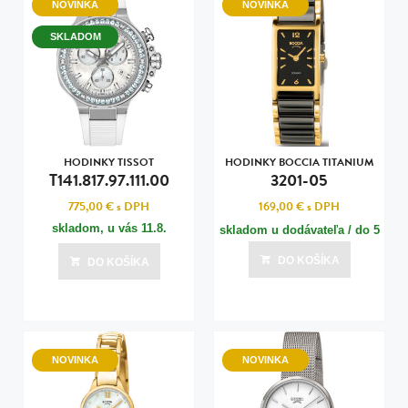
NOVINKA
NOVINKA
SKLADOM
HODINKY TISSOT
HODINKY BOCCIA TITANIUM
T141.817.97.111.00
3201-05
775,00 €
s DPH
169,00 €
s DPH
skladom, u vás
11.8.
skladom u dodávateľa / do 5
dní
DO KOŠÍKA
DO KOŠÍKA
Posledná aktualizácia dnes o 15:00
NOVINKA
NOVINKA