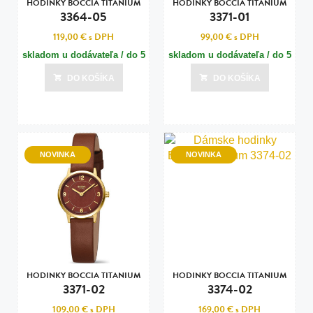
HODINKY BOCCIA TITANIUM
HODINKY BOCCIA TITANIUM
3364-05
3371-01
119,00 €
s DPH
99,00 €
s DPH
skladom u dodávateľa / do 5
skladom u dodávateľa / do 5
dní
dní
DO KOŠÍKA
DO KOŠÍKA
Posledná aktualizácia dnes o 15:00
Posledná aktualizácia dnes o 15:00
NOVINKA
NOVINKA
HODINKY BOCCIA TITANIUM
HODINKY BOCCIA TITANIUM
3371-02
3374-02
109,00 €
s DPH
169,00 €
s DPH