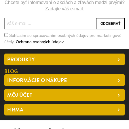
Chcete byť informovaní o akciách a zľavách medzi prvými?
Zadajte váš e-mail:
Súhlasím so spracovaním osobných údajov pre marketingové
účely.
Ochrana osobných údajov
PRODUKTY
BLOG
INFORMÁCIE O NÁKUPE
MÔJ ÚČET
FIRMA
SLEDUJTE NÁS