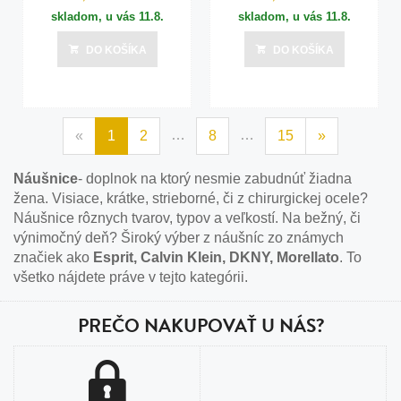
skladom, u vás
11.8.
skladom, u vás
11.8.
DO KOŠÍKA
DO KOŠÍKA
…
…
«
1
2
8
15
»
Náušnice
- doplnok na ktorý nesmie zabudnúť žiadna
žena. Visiace, krátke, strieborné, či z chirurgickej ocele?
Náušnice rôznych tvarov, typov a veľkostí. Na bežný, či
výnimočný deň? Široký výber z náušníc zo známych
značiek ako
Esprit, Calvin Klein, DKNY, Morellato
. To
všetko nájdete práve v tejto kategórii.
PREČO NAKUPOVAŤ U NÁS?