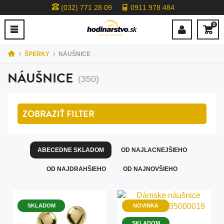
(032) 771 28 09
0911 978 484
0
ŠPERKY
NÁUŠNICE
NÁUŠNICE
(350)
ZOBRAZIŤ
FILTER
ABECEDNE SKLADOM
OD NAJLACNEJŠIEHO
OD NAJDRAHŠIEHO
OD NAJNOVŠIEHO
SKLADOM
NOVINKA
SKLADOM