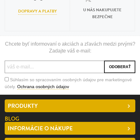
U NÁS NAKUPUJETE
DOPRAVY A PLATBY
BEZPEČNE
Chcete byť informovaní o akciách a zľavách medzi prvými?
Zadajte váš e-mail:
Súhlasím so spracovaním osobných údajov pre marketingové
účely.
Ochrana osobných údajov
PRODUKTY
BLOG
INFORMÁCIE O NÁKUPE