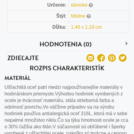
Určenie:
dámske
Štýl:
Módne
Dĺžka:
1,46 x 1,18 cm
HODNOTENIA (0)
ZDIEĽAJTE
ROZPIS CHARAKTERISTÍK
MATERIÁL
Ušľachtilá oceľ patrí medzi najpoužívanejšie materiály v
hodinárskom priemysle.Výhodou hodiniek vyrobených z
ocele je trvácnosť materiálu, stála strieborná farba a
odolnosť povrchu.Vo väčšine prípadov sa na výrobu
hodiniek používa antialergická oceľ 316L, ktorá má v sebe
nepatrné množstvo niklu.Čo sa týka hmotnosti ocele je cca
o 30% ťažšia ako titán.V súčasnosti sú obľúbené i šperky
vyrobené z ušľachtilej ocele, nakoľko sú trvácne a cenovo