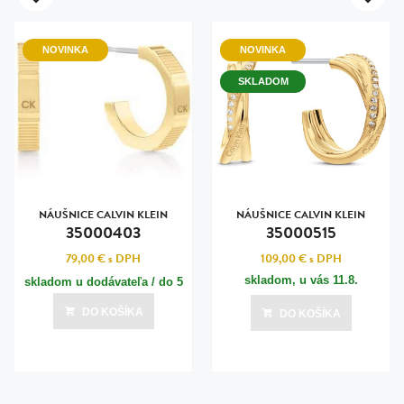
NOVINKA
NOVINKA
SKLADOM
NÁUŠNICE CALVIN KLEIN
NÁUŠNICE CALVIN KLEIN
35000403
35000515
79,00 €
s DPH
109,00 €
s DPH
skladom, u vás
11.8.
skladom u dodávateľa / do 5
dní
DO KOŠÍKA
DO KOŠÍKA
Posledná aktualizácia dnes o 18:00