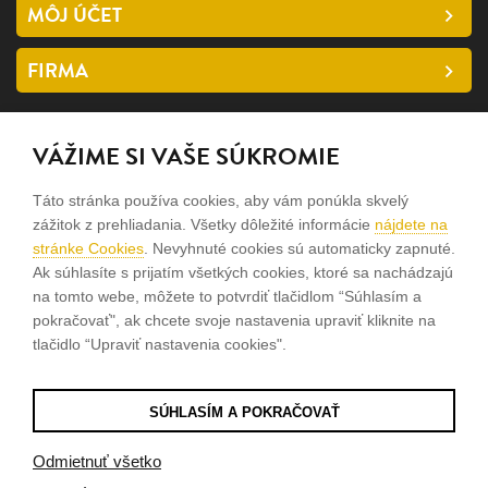
MÔJ ÚČET
FIRMA
SLEDUJTE NÁS
VÁŽIME SI VAŠE SÚKROMIE
facebook
Táto stránka používa cookies, aby vám ponúkla skvelý
instagram
zážitok z prehliadania. Všetky dôležité informácie
nájdete na
stránke Cookies
. Nevyhnuté cookies sú automaticky zapnuté.
Ak súhlasíte s prijatím všetkých cookies, ktoré sa nachádzajú
Sme rodinná firma a zameriavame sa na predaj hodiniek a
na tomto webe, môžete to potvrdiť tlačidlom “Súhlasím a
šperkov od roku 1994.
pokračovať", ak chcete svoje nastavenia upraviť kliknite na
tlačidlo “Upraviť nastavenia cookies".
Pozrite sa na naše ďaľšie web stránky.
SÚHLASÍM A POKRAČOVAŤ
© 2026
Tvorba e-shopov
od
Blueweb s.r.o.
Odmietnuť všetko