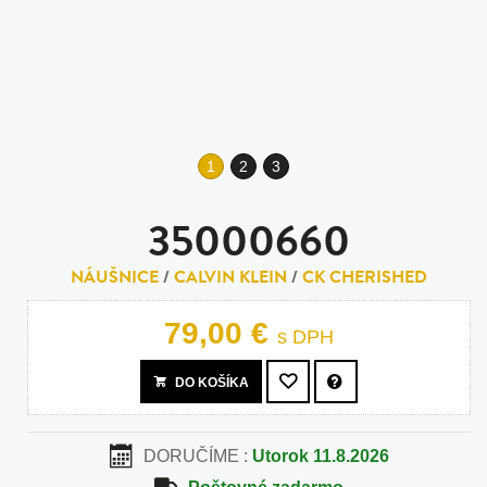
1
2
3
35000660
NÁUŠNICE
/
CALVIN KLEIN
/
CK CHERISHED
79,00 €
s DPH
DO KOŠÍKA
DORUČÍME :
Utorok 11.8.2026