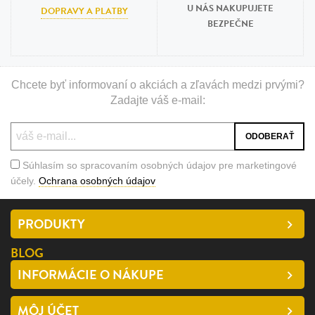
U NÁS NAKUPUJETE
DOPRAVY A PLATBY
BEZPEČNE
Chcete byť informovaní o akciách a zľavách medzi prvými?
Zadajte váš e-mail:
Súhlasím so spracovaním osobných údajov pre marketingové
účely.
Ochrana osobných údajov
PRODUKTY
BLOG
INFORMÁCIE O NÁKUPE
MÔJ ÚČET