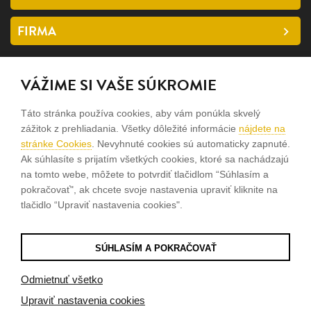
FIRMA
SLEDUJTE NÁS
VÁŽIME SI VAŠE SÚKROMIE
facebook
Táto stránka používa cookies, aby vám ponúkla skvelý
instagram
zážitok z prehliadania. Všetky dôležité informácie
nájdete na
stránke Cookies
. Nevyhnuté cookies sú automaticky zapnuté.
Ak súhlasíte s prijatím všetkých cookies, ktoré sa nachádzajú
Sme rodinná firma a zameriavame sa na predaj hodiniek a
na tomto webe, môžete to potvrdiť tlačidlom “Súhlasím a
šperkov od roku 1994.
pokračovať", ak chcete svoje nastavenia upraviť kliknite na
tlačidlo “Upraviť nastavenia cookies".
Pozrite sa na naše ďaľšie web stránky.
SÚHLASÍM A POKRAČOVAŤ
© 2026
Tvorba e-shopov
od
Blueweb s.r.o.
Odmietnuť všetko
Upraviť nastavenia cookies
Sme registrovaní na
puncovom úrade SR