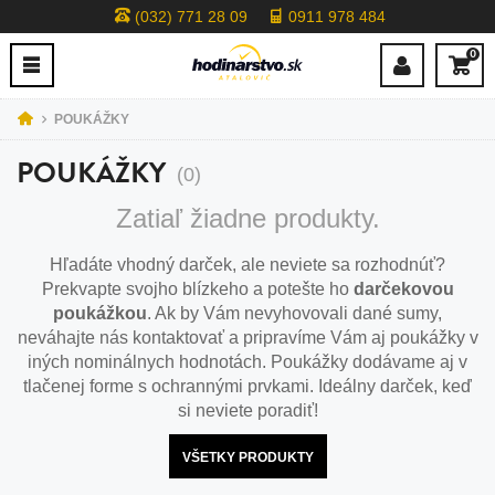
(032) 771 28 09
0911 978 484
0
POUKÁŽKY
POUKÁŽKY
(0)
Zatiaľ žiadne produkty.
Hľadáte vhodný darček, ale neviete sa rozhodnúť?
Prekvapte svojho blízkeho a potešte ho
darčekovou
poukážkou
. Ak by Vám nevyhovovali dané sumy,
neváhajte nás kontaktovať a pripravíme Vám aj poukážky v
iných nominálnych hodnotách. Poukážky dodávame aj v
tlačenej forme s ochrannými prvkami. Ideálny darček, keď
si neviete poradiť!
VŠETKY PRODUKTY