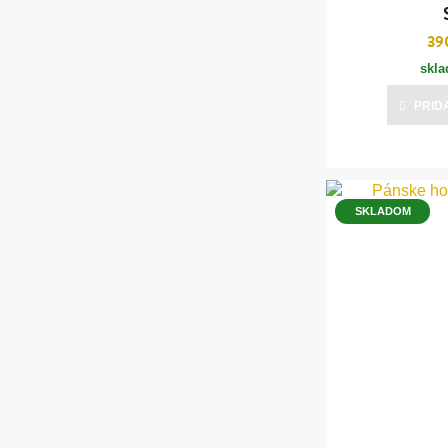
39
skl
PRID
SKLADOM