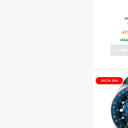
H
40
skl
PRID
AKCIA 30%