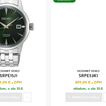
ODINKY SEIKO
HODINKY SEIKO
SRPE15J1
SRPE53K1
9,00 €
s DPH
309,00 €
s DPH
adom, u vás
10.8.
skladom, u vás
10.8.
AŤ
DO KOŠÍKA
PRIDAŤ
DO KOŠÍKA