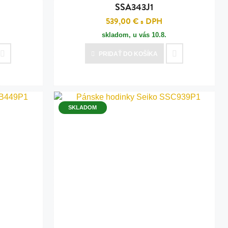
SSA343J1
539,00 €
s DPH
skladom, u vás
10.8.
PRIDAŤ
DO KOŠÍKA
SKLADOM