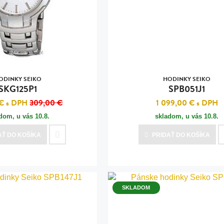
n
tilá oceľ, silikón,
perla
vodná perla
tilá oceľ, silikón,
ODINKY SEIKO
HODINKY SEIKO
SKG125P1
SPB051J1
 €
s DPH
309,00 €
1 099,00 €
s DPH
adom, u vás
10.8.
skladom, u vás
10.8.
lá oceľ
AŤ
DO KOŠÍKA
PRIDAŤ
DO KOŠÍKA
ilá oceľ
tilá oceľ
lá oceľ
SKLADOM
ceľ / koža
eľ