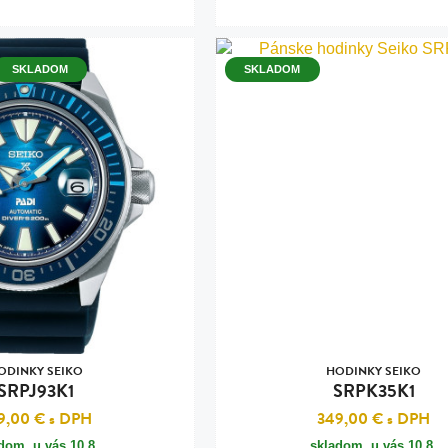
SKLADOM
SKLADOM
ODINKY SEIKO
HODINKY SEIKO
SRPJ93K1
SRPK35K1
9,00 €
s DPH
349,00 €
s DPH
adom, u vás
10.8.
skladom, u vás
10.8.