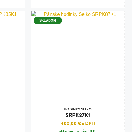
SKLADOM
HODINKY SEIKO
SRPK87K1
400,00 €
s DPH
skladom, u vás
10.8.