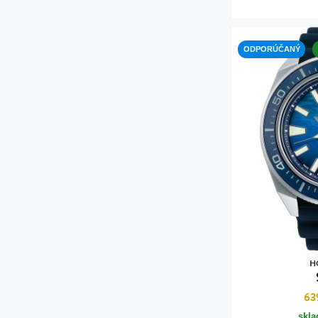
ODPORÚČANÝ
H
63
skl