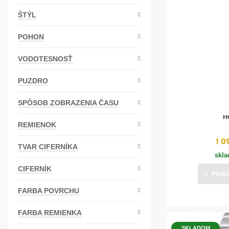
Bižutéria
ŠTÝL
Koža
POHON
VODOTESNOSŤ
PUZDRO
SPÔSOB ZOBRAZENIA ČASU
H
REMIENOK
1 0
TVAR CIFERNÍKA
skl
CIFERNÍK
PRID
FARBA POVRCHU
FARBA REMIENKA
SKLADOM