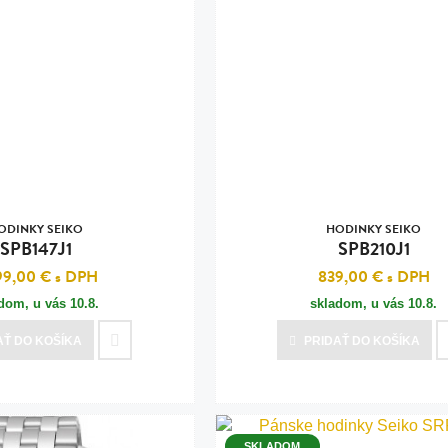
ODINKY SEIKO
HODINKY SEIKO
SPB147J1
SPB210J1
99,00 €
s DPH
839,00 €
s DPH
adom, u vás
10.8.
skladom, u vás
10.8.
AŤ
DO KOŠÍKA
PRIDAŤ
DO KOŠÍKA
SKLADOM