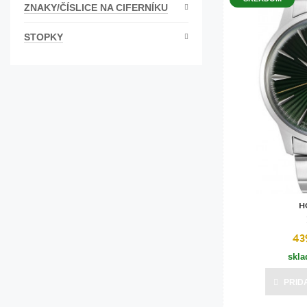
ZNAKY/ČÍSLICE NA CIFERNÍKU
STOPKY
H
43
skl
PRID