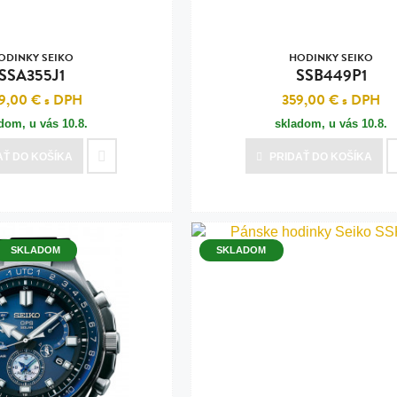
ODINKY SEIKO
HODINKY SEIKO
SSA355J1
SSB449P1
9,00 €
s DPH
359,00 €
s DPH
adom, u vás
10.8.
skladom, u vás
10.8.
AŤ
DO KOŠÍKA
PRIDAŤ
DO KOŠÍKA
SKLADOM
SKLADOM