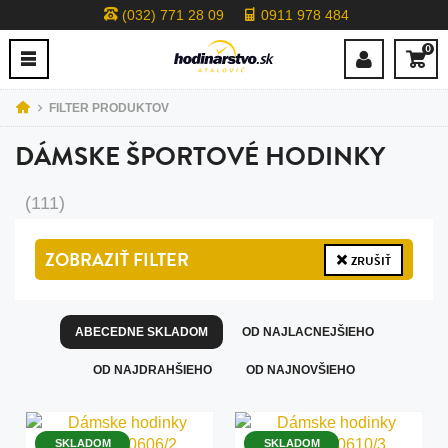
(032) 771 28 09
0911 978 484
0
FILTER PRODUKTOV
DÁMSKE ŠPORTOVÉ HODINKY
(111)
ZOBRAZIŤ
FILTER
ZRUŠIŤ
ABECEDNE SKLADOM
OD NAJLACNEJŠIEHO
OD NAJDRAHŠIEHO
OD NAJNOVŠIEHO
SKLADOM
SKLADOM