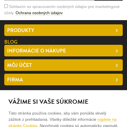
Súhlasím so spracovaním osobných údajov pre marketingové
účely.
Ochrana osobných údajov
PRODUKTY
BLOG
INFORMÁCIE O NÁKUPE
MÔJ ÚČET
FIRMA
SLEDUJTE NÁS
VÁŽIME SI VAŠE SÚKROMIE
facebook
Táto stránka používa cookies, aby vám ponúkla skvelý
instagram
zážitok z prehliadania. Všetky dôležité informácie
nájdete na
stránke Cookies
. Nevyhnuté cookies sú automaticky zapnuté.