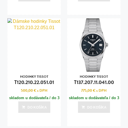
Posledná aktualizácia dnes o 15:00
Posledná aktualizácia dnes o 15:00
HODINKY TISSOT
HODINKY TISSOT
T120.210.22.051.01
T137.207.11.041.00
500,00 €
s DPH
775,00 €
s DPH
skladom u dodávateľa / do 3
skladom u dodávateľa / do 3
dní
dní
DO KOŠÍKA
DO KOŠÍKA
Posledná aktualizácia dnes o 15:00
Posledná aktualizácia dnes o 15:00