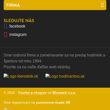
FIRMA
SLEDUJTE NÁS
facebook
instagram
Sme rodinná firma a zameriavame sa na predaj hodiniek a
VÁŽIME SI VAŠE SÚKROMIE
šperkov od roku 1994.
Pozrite sa na naše ďaľšie web stránky.
Táto stránka používa cookies, aby vám ponúkla skvelý
zážitok z prehliadania. Všetky dôležité informácie
nájdete na
stránke Cookies
. Nevyhnuté cookies sú automaticky zapnuté.
Ak súhlasíte s prijatím všetkých cookies, ktoré sa nachádzajú
© 2026
na tomto webe, môžete to potvrdiť tlačidlom “Súhlasím a
Tvorba e-shopov
od
Blueweb s.r.o.
pokračovať", ak chcete svoje nastavenia upraviť kliknite na
Sme registrovaní na
puncovom úrade SR
tlačidlo “Upraviť nastavenia cookies".