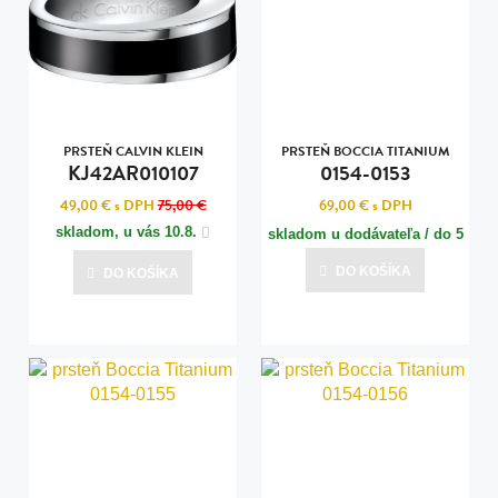
PRSTEŇ CALVIN KLEIN
PRSTEŇ BOCCIA TITANIUM
KJ42AR010107
0154-0153
49,00 €
s DPH
75,00 €
69,00 €
s DPH
skladom, u vás
10.8.
skladom u dodávateľa / do 5
dní
DO KOŠÍKA
DO KOŠÍKA
Posledná aktualizácia dnes o 00:01