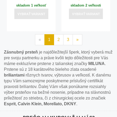
skladom 1 veľkosť
skladom 2 veľkosti
VYBRAŤ VARIANT
VYBRAŤ VARIANT
«
1
2
3
»
Zásnubný prsteň
je najdôležitejší šperk, ktorý vyberá muž
pre svoju partnerku a práve kvôli tejto dôležitosti pre Vás
máme exkluzívne prstene z talianskej značky
MILUNA
.
Prstene sú z 18 karátového bieleho zlata osadené
briliantami
rôznych tvarov, výbrusov a veľkostí. K danému
typu Vám samozrejme poskytneme príslušný certifikát
pravosti briliantov. Ďalej Vám však ponúkame rozsiahly
výber prsteňov na bežné nosenie, prípadne na slávnostnú
príležitosť zo striebra, či z chirurgickej ocele zo značiek
Esprit, Calvin Klein, Morellato, DKNY
.