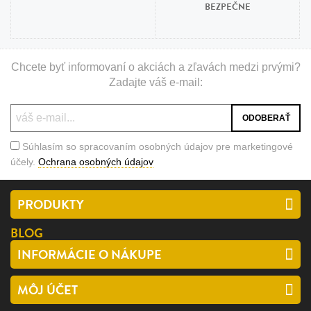
BEZPEČNE
Chcete byť informovaní o akciách a zľavách medzi prvými?
Zadajte váš e-mail:
Súhlasím so spracovaním osobných údajov pre marketingové
účely.
Ochrana osobných údajov
PRODUKTY
BLOG
INFORMÁCIE O NÁKUPE
MÔJ ÚČET