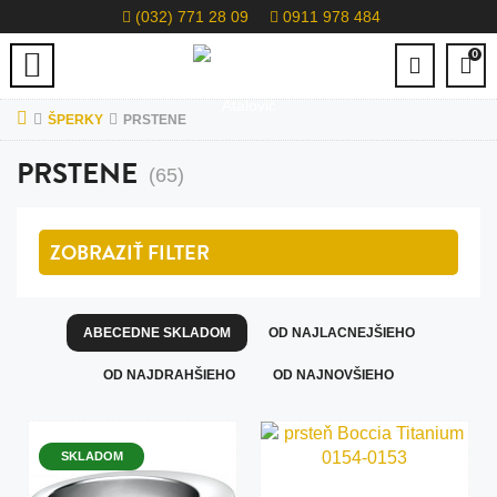
(032) 771 28 09
0911 978 484
0
ŠPERKY
PRSTENE
PRSTENE
(65)
ZOBRAZIŤ
FILTER
ABECEDNE SKLADOM
OD NAJLACNEJŠIEHO
OD NAJDRAHŠIEHO
OD NAJNOVŠIEHO
SKLADOM