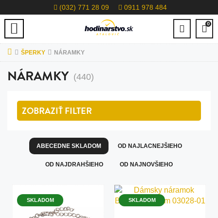
(032) 771 28 09
0911 978 484
0
ŠPERKY
NÁRAMKY
NÁRAMKY
(440)
ZOBRAZIŤ
FILTER
ABECEDNE SKLADOM
OD NAJLACNEJŠIEHO
OD NAJDRAHŠIEHO
OD NAJNOVŠIEHO
SKLADOM
SKLADOM