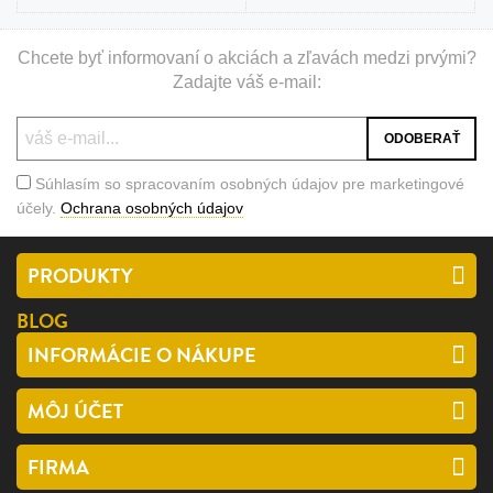
Chcete byť informovaní o akciách a zľavách medzi prvými?
Zadajte váš e-mail:
Súhlasím so spracovaním osobných údajov pre marketingové
účely.
Ochrana osobných údajov
PRODUKTY
BLOG
INFORMÁCIE O NÁKUPE
MÔJ ÚČET
FIRMA