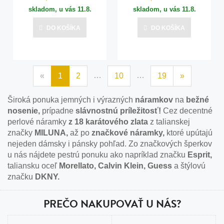
skladom, u vás
11.8.
skladom, u vás
11.8.
DO KOŠÍKA
DO KOŠÍKA
…
…
«
1
2
10
19
»
Široká ponuka jemných i výrazných
náramkov
na
bežné
nosenie,
prípadne
slávnostnú príležitosť!
Cez decentné
perlové náramky
z 18 karátového zlata
z talianskej
značky
MILUNA,
až po
značkové náramky,
ktoré upútajú
nejeden dámsky i pánsky pohľad. Zo značkových šperkov
u nás nájdete pestrú ponuku ako napríklad značku
Esprit,
taliansku oceľ
Morellato, Calvin Klein, Guess
a štýlovú
značku
DKNY.
PREČO NAKUPOVAŤ U NÁS?