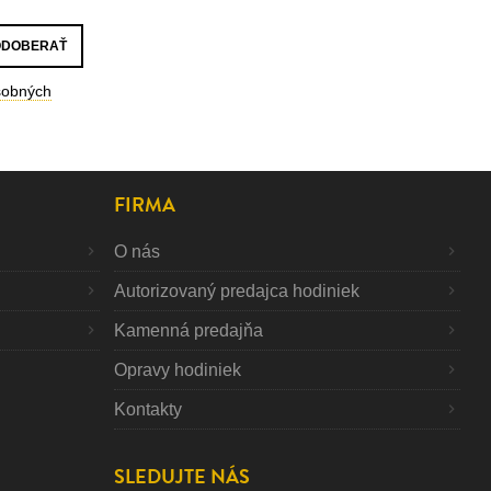
sobných
FIRMA
O nás
Autorizovaný predajca hodiniek
Kamenná predajňa
Opravy hodiniek
Kontakty
SLEDUJTE NÁS