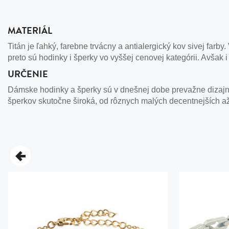
Bižutéria
MATERIÁL
Koža
Titán je ľahký, farebne trvácny a antialergický kov sivej farby
preto sú hodinky i šperky vo vyššej cenovej kategórii. Avšak i
URČENIE
Dámske hodinky a šperky sú v dnešnej dobe prevažne dizajno
šperkov skutočne široká, od rôznych malých decentnejších a