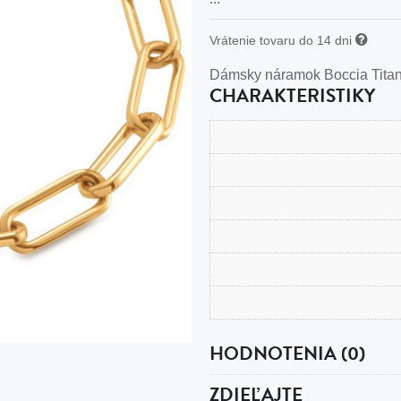
n
tilá oceľ, silikón,
Vrátenie tovaru do 14 dni
perla
Dámsky náramok Boccia Titani
CHARAKTERISTIKY
vodná perla
tilá oceľ, silikón,
lá oceľ
ilá oceľ
tilá oceľ
lá oceľ
HODNOTENIA (0)
ceľ / koža
eľ
ZDIEĽAJTE