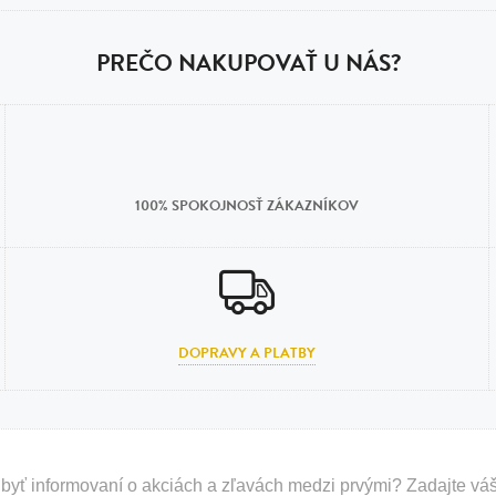
PREČO NAKUPOVAŤ U NÁS?
100% SPOKOJNOSŤ ZÁKAZNÍKOV
DOPRAVY A PLATBY
byť informovaní o akciách a zľavách medzi prvými? Zadajte váš