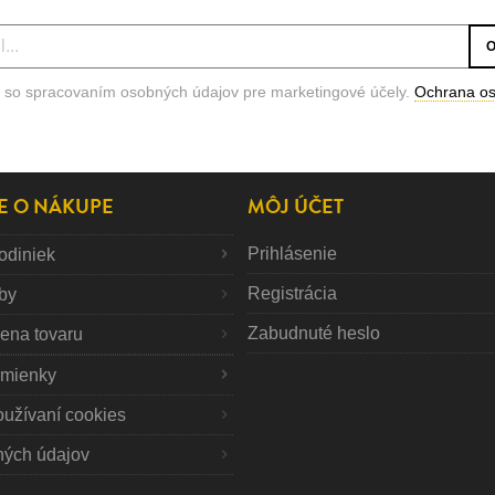
 so spracovaním osobných údajov pre marketingové účely.
Ochrana o
E O NÁKUPE
MÔJ ÚČET
Prihlásenie
odiniek
Registrácia
tby
Zabudnuté heslo
mena tovaru
mienky
oužívaní cookies
ných údajov