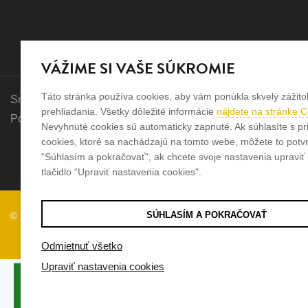
VÁŽIME SI VAŠE SÚKROMIE
Táto stránka používa cookies, aby vám ponúkla skvelý zážito
Sme rodinná firma a zameriavame sa na predaj hodiniek a šp
prehliadania. Všetky dôležité informácie
nájdete na stránke 
Pozrite sa na naše ďaľšie web stránky.
Nevyhnuté cookies sú automaticky zapnuté. Ak súhlasíte s pr
cookies, ktoré sa nachádzajú na tomto webe, môžete to potvrd
“Súhlasím a pokračovať", ak chcete svoje nastavenia upraviť k
tlačidlo “Upraviť nastavenia cookies".
SÚHLASÍM A POKRAČOVAŤ
© 2026
Tvorba e-shopov
od
Blueweb s.r.o.
Odmietnuť všetko
Upraviť nastavenia cookies
Tento produkt si pozrelo
6
ľudí za
posledných
24 hodín