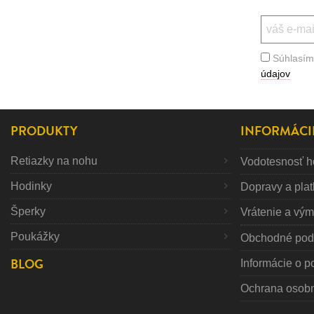
Súhlasím
údajov
PRODUKTY
INFORMÁCI
Retiazky na nohu
Vodotesnosť h
Hodinky
Dopravy a pla
Šperky
Vrátenie a vý
Poukážky
Obchodné pod
BLOG
Informácie o p
Ochrana osob