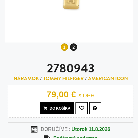
1
2
2780943
NÁRAMOK
/
TOMMY HILFIGER
/
AMERICAN ICON
79,00 €
s DPH
DO KOŠÍKA
DORUČÍME :
Utorok 11.8.2026