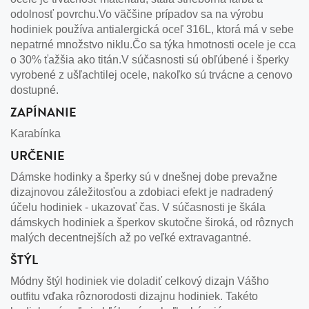
odolnosť povrchu.Vo väčšine prípadov sa na výrobu
hodiniek používa antialergická oceľ 316L, ktorá má v sebe
nepatrné množstvo niklu.Čo sa týka hmotnosti ocele je cca
o 30% ťažšia ako titán.V súčasnosti sú obľúbené i šperky
vyrobené z ušľachtilej ocele, nakoľko sú trvácne a cenovo
dostupné.
ZAPÍNANIE
Karabínka
URČENIE
Dámske hodinky a šperky sú v dnešnej dobe prevažne
dizajnovou záležitosťou a zdobiaci efekt je nadradený
účelu hodiniek - ukazovať čas. V súčasnosti je škála
dámskych hodiniek a šperkov skutočne široká, od rôznych
malých decentnejších až po veľké extravagantné.
ŠTÝL
Módny štýl hodiniek vie doladiť celkový dizajn Vášho
outfitu vďaka rôznorodosti dizajnu hodiniek. Takéto