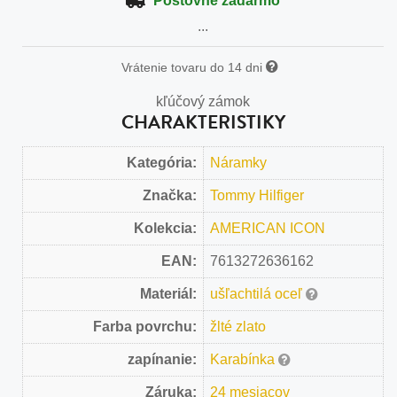
Poštovné zadarmo
...
Vrátenie tovaru do 14 dni
kľúčový zámok
CHARAKTERISTIKY
Kategória:
Náramky
Značka:
Tommy Hilfiger
Kolekcia:
AMERICAN ICON
EAN:
7613272636162
Materiál:
ušľachtilá oceľ
Farba povrchu:
žlté zlato
zapínanie:
Karabínka
Záruka:
24 mesiacov