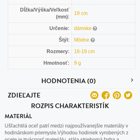
Dĺžka/Výška/Veľkosť
19 cm
(mm):
Určenie:
dámske
Štýl:
Módne
Rozmery:
16-19 cm
Hmotnosť:
9 g
HODNOTENIA (0)
ZDIEĽAJTE
ROZPIS CHARAKTERISTÍK
MATERIÁL
Ušľachtilá oceľ patrí medzi najpoužívanejšie materiály v
hodinárskom priemysle.Výhodou hodiniek vyrobených z
ocele je trvácnosť materiálu, stála strieborná farba a