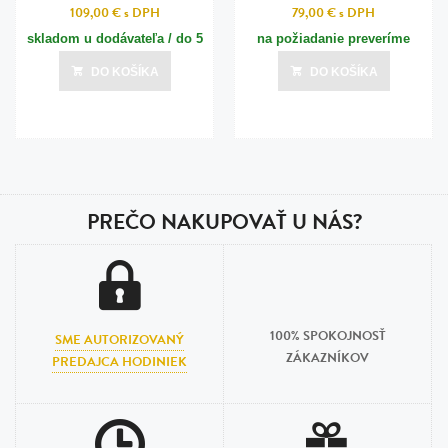
109,00 €
s DPH
79,00 €
s DPH
skladom u dodávateľa / do 5
na požiadanie preveríme
dní
DO KOŠÍKA
DO KOŠÍKA
Posledná aktualizácia dnes o 20:01
PREČO NAKUPOVAŤ U NÁS?
100% SPOKOJNOSŤ
SME AUTORIZOVANÝ
ZÁKAZNÍKOV
PREDAJCA HODINIEK