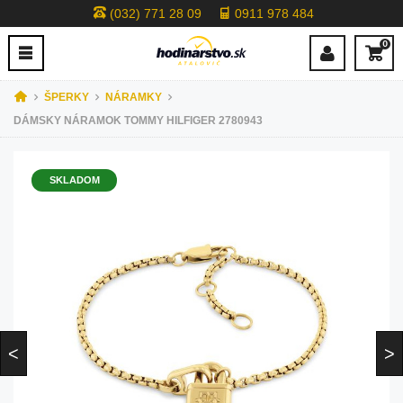
(032) 771 28 09
0911 978 484
0
ŠPERKY
NÁRAMKY
DÁMSKY NÁRAMOK TOMMY HILFIGER 2780943
SKLADOM