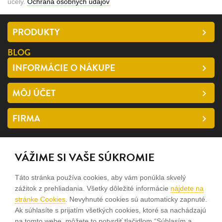
účely.
Ochrana osobných údajov
PRODUKTY
BLOG
INFORMÁCIE O NÁKUPE
MÔJ ÚČET
FIRMA
SLEDUJTE NÁS
VÁŽIME SI VAŠE SÚKROMIE
facebook
Táto stránka používa cookies, aby vám ponúkla skvelý
instagram
zážitok z prehliadania. Všetky dôležité informácie
nájdete na
stránke Cookies
. Nevyhnuté cookies sú automaticky zapnuté.
Ak súhlasíte s prijatím všetkých cookies, ktoré sa nachádzajú
Sme rodinná firma a zameriavame sa na predaj hodiniek a
na tomto webe, môžete to potvrdiť tlačidlom “Súhlasím a