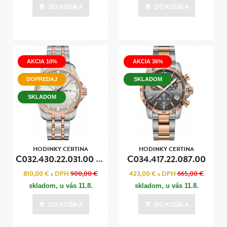
DO KOŠÍKA
DO KOŠÍKA
AKCIA 10%
AKCIA 36%
DOPREDAJ
SKLADOM
SKLADOM
HODINKY CERTINA
HODINKY CERTINA
C
032.430.22.031.00 DS ACTION
C034.417.22.087.00
810,00 €
s DPH
900,00 €
423,00 €
s DPH
665,00 €
skladom, u vás
11.8.
skladom, u vás
11.8.
DO KOŠÍKA
DO KOŠÍKA