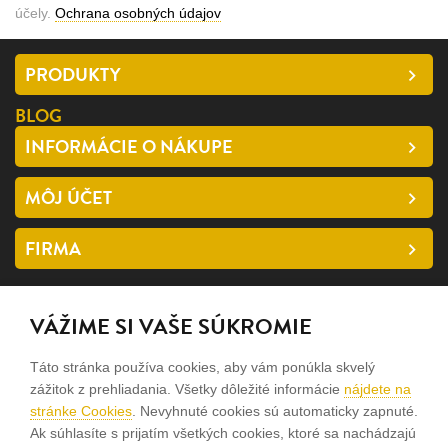
účely.
Ochrana osobných údajov
PRODUKTY
BLOG
INFORMÁCIE O NÁKUPE
MÔJ ÚČET
FIRMA
SLEDUJTE NÁS
VÁŽIME SI VAŠE SÚKROMIE
facebook
Táto stránka používa cookies, aby vám ponúkla skvelý
instagram
zážitok z prehliadania. Všetky dôležité informácie
nájdete na
stránke Cookies
. Nevyhnuté cookies sú automaticky zapnuté.
Ak súhlasíte s prijatím všetkých cookies, ktoré sa nachádzajú