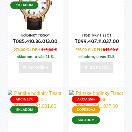
SKLADOM
HODINKY TISSOT
HODINKY TISSOT
T085.410.36.013.00
T099.407.11.037.00
276,00 €
s DPH
345,00 €
676,00 €
s DPH
845,00 €
skladom, u vás
11.8.
skladom, u vás
11.8.
DO KOŠÍKA
DO KOŠÍKA
AKCIA 15%
AKCIA 25%
SKLADOM
DOPREDAJ
SKLADOM