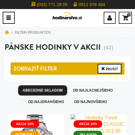
(032) 771 28 09
0911 978 484
0
FILTER PRODUKTOV
PÁNSKE HODINKY V AKCII
(42)
ZOBRAZIŤ
FILTER
ZRUŠIŤ
ABECEDNE SKLADOM
OD NAJLACNEJŠIEHO
OD NAJDRAHŠIEHO
OD NAJNOVŠIEHO
AKCIA 10%
AKCIA 10%
DOPREDAJ
SKLADOM