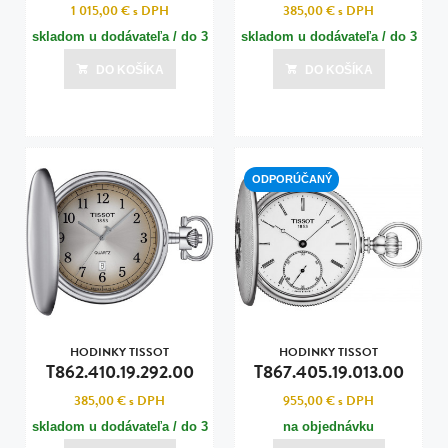
1 015,00 €
s DPH
385,00 €
s DPH
skladom u dodávateľa / do 3
skladom u dodávateľa / do 3
dní
dní
DO KOŠÍKA
DO KOŠÍKA
Posledná aktualizácia dnes o 16:00
Posledná aktualizácia dnes o 16:00
ODPORÚČANÝ
HODINKY TISSOT
HODINKY TISSOT
T862.410.19.292.00
T867.405.19.013.00
385,00 €
s DPH
955,00 €
s DPH
skladom u dodávateľa / do 3
na objednávku