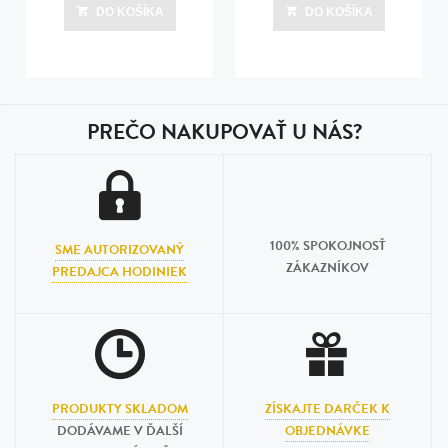
dní
DO KOŠÍKA
DO KOŠÍKA
Posledná aktualizácia dnes o 16:00
PREČO NAKUPOVAŤ U NÁS?
100% SPOKOJNOSŤ
SME AUTORIZOVANÝ
ZÁKAZNÍKOV
PREDAJCA HODINIEK
PRODUKTY SKLADOM
ZÍSKAJTE DARČEK K
DODÁVAME V ĎALŠÍ
OBJEDNÁVKE