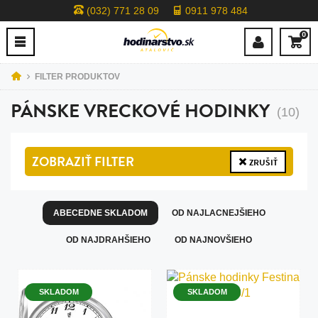
(032) 771 28 09
0911 978 484
0
FILTER PRODUKTOV
PÁNSKE VRECKOVÉ HODINKY
(10)
ZOBRAZIŤ
FILTER
ZRUŠIŤ
ABECEDNE SKLADOM
OD NAJLACNEJŠIEHO
OD NAJDRAHŠIEHO
OD NAJNOVŠIEHO
SKLADOM
SKLADOM