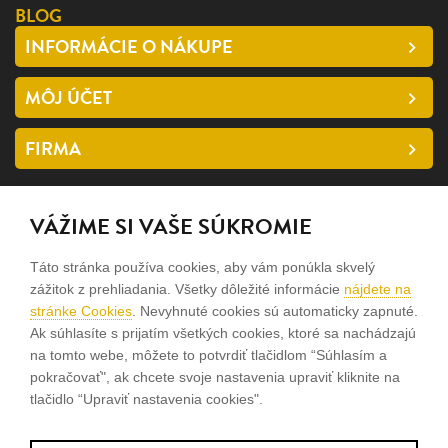
BLOG
INFORMÁCIE O NÁKUPE
MÔJ ÚČET
FIRMA
SLEDUJTE NÁS
VÁŽIME SI VAŠE SÚKROMIE
facebook
Táto stránka používa cookies, aby vám ponúkla skvelý
instagram
zážitok z prehliadania. Všetky dôležité informácie
nájdete na
stránke Cookies
. Nevyhnuté cookies sú automaticky zapnuté.
Ak súhlasíte s prijatím všetkých cookies, ktoré sa nachádzajú
Sme rodinná firma a zameriavame sa na predaj hodiniek a
na tomto webe, môžete to potvrdiť tlačidlom “Súhlasím a
šperkov od roku 1994.
pokračovať", ak chcete svoje nastavenia upraviť kliknite na
tlačidlo “Upraviť nastavenia cookies".
Pozrite sa na naše ďaľšie web stránky.