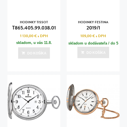
HODINKY TISSOT
HODINKY FESTINA
T865.405.99.038.01
2019/1
1 130,00 €
s DPH
109,00 €
s DPH
skladom, u vás
11.8.
skladom u dodávateľa / do 5
dní
DO KOŠÍKA
DO KOŠÍKA
Posledná aktualizácia dnes o 16:00