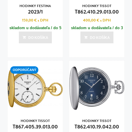
HODINKY FESTINA
HODINKY TISSOT
2023/1
T862.410.29.013.00
159,00 €
s DPH
400,00 €
s DPH
skladom u dodávateľa / do 5
skladom u dodávateľa / do 3
dní
dní
DO KOŠÍKA
DO KOŠÍKA
Posledná aktualizácia dnes o 16:00
Posledná aktualizácia dnes o 16:00
ODPORÚČANÝ
HODINKY TISSOT
HODINKY TISSOT
T867.405.39.013.00
T862.410.19.042.00