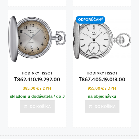
ODPORÚČANÝ
HODINKY TISSOT
HODINKY TISSOT
T862.410.19.292.00
T867.405.19.013.00
385,00 €
s DPH
955,00 €
s DPH
skladom u dodávateľa / do 3
na objednávku
dní
DO KOŠÍKA
DO KOŠÍKA
Posledná aktualizácia dnes o 10:00