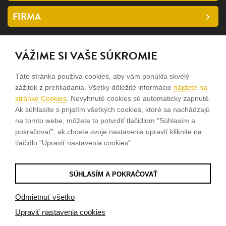
FIRMA
SLEDUJTE NÁS
VÁŽIME SI VAŠE SÚKROMIE
facebook
Táto stránka používa cookies, aby vám ponúkla skvelý
instagram
zážitok z prehliadania. Všetky dôležité informácie
nájdete na
stránke Cookies
. Nevyhnuté cookies sú automaticky zapnuté.
Ak súhlasíte s prijatím všetkých cookies, ktoré sa nachádzajú
Sme rodinná firma a zameriavame sa na predaj hodiniek a
na tomto webe, môžete to potvrdiť tlačidlom “Súhlasím a
šperkov od roku 1994.
pokračovať", ak chcete svoje nastavenia upraviť kliknite na
tlačidlo “Upraviť nastavenia cookies".
Pozrite sa na naše ďaľšie web stránky.
SÚHLASÍM A POKRAČOVAŤ
© 2026
Tvorba e-shopov
od
Blueweb s.r.o.
Odmietnuť všetko
Upraviť nastavenia cookies
Sme registrovaní na
puncovom úrade SR