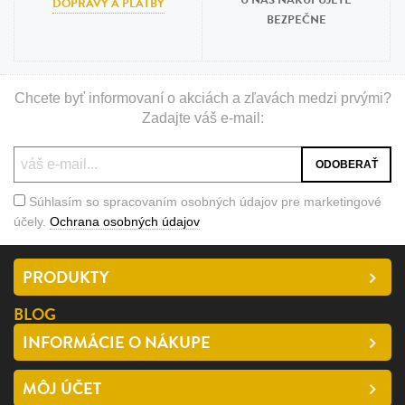
U NÁS NAKUPUJETE
DOPRAVY A PLATBY
BEZPEČNE
Chcete byť informovaní o akciách a zľavách medzi prvými?
Zadajte váš e-mail:
Súhlasím so spracovaním osobných údajov pre marketingové
účely.
Ochrana osobných údajov
PRODUKTY
BLOG
INFORMÁCIE O NÁKUPE
MÔJ ÚČET