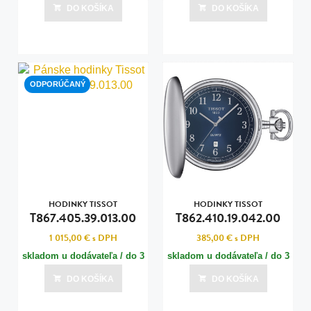
dní
dní
DO KOŠÍKA
DO KOŠÍKA
Posledná aktualizácia dnes o 10:01
Posledná aktualizácia dnes o 10:00
ODPORÚČANÝ
HODINKY TISSOT
HODINKY TISSOT
T867.405.39.013.00
T862.410.19.042.00
1 015,00 €
s DPH
385,00 €
s DPH
skladom u dodávateľa / do 3
skladom u dodávateľa / do 3
dní
dní
DO KOŠÍKA
DO KOŠÍKA
Posledná aktualizácia dnes o 10:00
Posledná aktualizácia dnes o 10:00