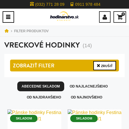
(032) 771 28 09
0911 978 484
0
FILTER PRODUKTOV
VRECKOVÉ HODINKY
(14)
ZOBRAZIŤ
FILTER
ZRUŠIŤ
ABECEDNE SKLADOM
OD NAJLACNEJŠIEHO
OD NAJDRAHŠIEHO
OD NAJNOVŠIEHO
SKLADOM
SKLADOM