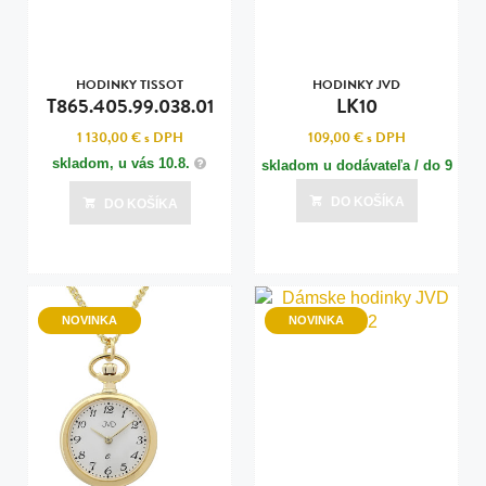
HODINKY TISSOT
HODINKY JVD
T865.405.99.038.01
LK10
1 130,00 €
s DPH
109,00 €
s DPH
skladom, u vás
10.8.
skladom u dodávateľa / do 9
dní
DO KOŠÍKA
DO KOŠÍKA
Posledná aktualizácia dnes o 10:00
NOVINKA
NOVINKA