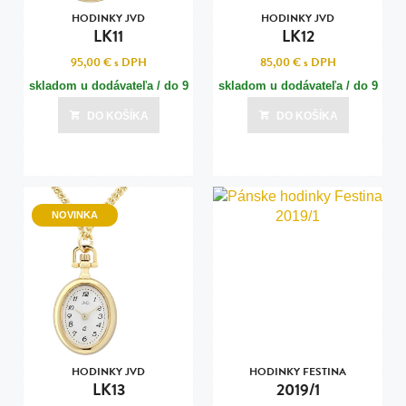
HODINKY JVD
HODINKY JVD
LK11
LK12
95,00 €
s DPH
85,00 €
s DPH
skladom u dodávateľa / do 9
skladom u dodávateľa / do 9
dní
dní
DO KOŠÍKA
DO KOŠÍKA
Posledná aktualizácia dnes o 10:00
Posledná aktualizácia dnes o 10:00
NOVINKA
HODINKY JVD
HODINKY FESTINA
LK13
2019/1