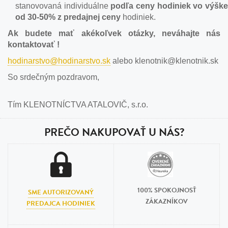
stanovovaná individuálne
podľa ceny hodiniek vo výšk
od 30-50% z predajnej ceny
hodiniek.
Ak budete mať akékoľvek otázky, neváhajte nás
kontaktovať !
hodinarstvo@hodinarstvo.sk
alebo klenotnik@klenotnik.sk
So srdečným pozdravom,
Tím KLENOTNÍCTVA ATALOVIČ, s.r.o.
PREČO NAKUPOVAŤ U NÁS?
100% SPOKOJNOSŤ
SME AUTORIZOVANÝ
ZÁKAZNÍKOV
PREDAJCA HODINIEK