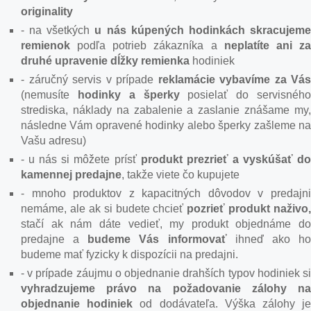
originality
- na všetkých
u nás kúpených hodinkách skracujem
remienok
podľa potrieb zákazníka a
neplatíte ani z
druhé upravenie dĺžky remienka
hodiniek
- záručný servis v prípade
reklamácie vybavíme za Vás
(nemusíte
hodinky a šperky
posielať do servisnéh
strediska, náklady na zabalenie a zaslanie znášame my,
následne Vám opravené hodinky alebo šperky zašleme na
Vašu adresu)
- u nás si môžete prísť
produkt prezrieť a vyskúšať d
kamennej predajne
, takže viete čo kupujete
- mnoho produktov z kapacitných dôvodov v predajni
nemáme, ale ak si budete chcieť
pozrieť produkt naživo,
stačí ak nám dáte vedieť, my produkt objednáme do
predajne a
budeme Vás informovať
ihneď ako h
budeme mať fyzicky k dispozícii na predajni.
- v prípade záujmu o objednanie drahších typov hodiniek si
vyhradzujeme
právo na požadovanie zálohy na
objednanie hodiniek
od dodávateľa. Výška zálohy j