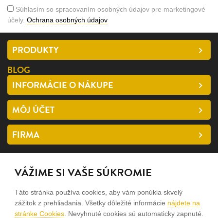
Súhlasím so spracovaním osobných údajov pre marketingové
účely.
Ochrana osobných údajov
PRODUKTY
BLOG
INFORMÁCIE O NÁKUPE
MÔJ ÚČET
FIRMA
SLEDUJTE NÁS
VÁŽIME SI VAŠE SÚKROMIE
facebook
Táto stránka používa cookies, aby vám ponúkla skvelý
instagram
zážitok z prehliadania. Všetky dôležité informácie
nájdete na
stránke Cookies
. Nevyhnuté cookies sú automaticky zapnuté.