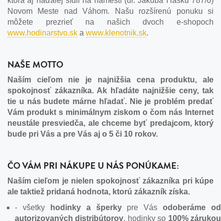
ktorá aj naďalej sídli na námestí (ul. Jakuba Hašku 787/6)
Novom Meste nad Váhom. Našu rozšírenú ponuku si
môžete prezrieť na našich dvoch e-shopoch
www.hodinarstvo.sk
a
www.klenotnik.sk
.
NAŠE MOTTO
Naším cieľom nie je najnižšia cena produktu, ale
spokojnosť zákazníka. Ak hľadáte najnižšie ceny, tak
tie u nás budete márne hľadať. Nie je problém predať
Vám produkt s minimálnym ziskom o čom nás Internet
neustále presviedča, ale chceme byť predajcom, ktorý
bude pri Vás a pre Vás aj o 5 či 10 rokov.
ČO VÁM PRI NÁKUPE U NÁS PONÚKAME:
Naším cieľom je nielen spokojnosť zákazníka pri kúpe
ale taktiež pridaná hodnota, ktorú zákazník získa.
- všetky
hodinky
a šperky
pre Vás
odoberáme od
autorizovaných distribútorov
, hodinky so
100% záruko