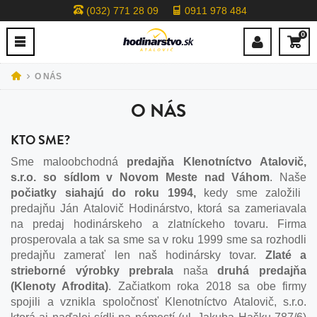
(032) 771 28 09
0911 978 484
0
O NÁS
O NÁS
KTO SME?
Sme maloobchodná
predajňa Klenotníctvo Atalovič,
s.r.o. so sídlom v Novom Meste nad Váhom
. Naše
počiatky siahajú do roku 1994,
kedy sme založili
predajňu Ján Atalovič Hodinárstvo, ktorá sa zameriavala
na predaj hodinárskeho a zlatníckeho tovaru. Firma
prosperovala a tak sa sme sa v roku 1999 sme sa rozhodli
predajňu zamerať len naš hodinársky tovar.
Zlaté a
strieborné výrobky
prebrala
naša
druhá predajňa
(Klenoty Afrodita)
. Začiatkom roka 2018 sa obe firmy
spojili a vznikla spoločnosť Klenotníctvo Atalovič, s.r.o.