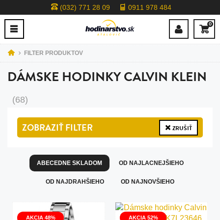
(032) 771 28 09
0911 978 484
0
FILTER PRODUKTOV
DÁMSKE HODINKY CALVIN KLEIN
(68)
ZOBRAZIŤ
FILTER
ZRUŠIŤ
ABECEDNE SKLADOM
OD NAJLACNEJŠIEHO
OD NAJDRAHŠIEHO
OD NAJNOVŠIEHO
AKCIA 48%
AKCIA 52%