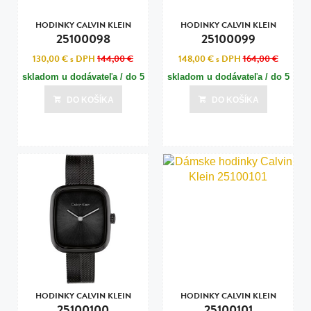
HODINKY CALVIN KLEIN
HODINKY CALVIN KLEIN
25100098
25100099
130,00 €
s DPH
144,00 €
148,00 €
s DPH
164,00 €
skladom u dodávateľa / do 5
skladom u dodávateľa / do 5
dní
dní
DO KOŠÍKA
DO KOŠÍKA
Posledná aktualizácia dnes o 11:00
Posledná aktualizácia dnes o 11:00
HODINKY CALVIN KLEIN
HODINKY CALVIN KLEIN
25100100
25100101