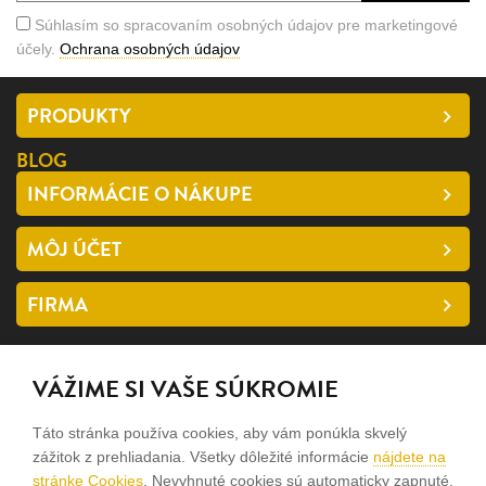
Súhlasím so spracovaním osobných údajov pre marketingové
účely.
Ochrana osobných údajov
PRODUKTY
BLOG
INFORMÁCIE O NÁKUPE
MÔJ ÚČET
FIRMA
SLEDUJTE NÁS
VÁŽIME SI VAŠE SÚKROMIE
facebook
Táto stránka používa cookies, aby vám ponúkla skvelý
instagram
zážitok z prehliadania. Všetky dôležité informácie
nájdete na
stránke Cookies
. Nevyhnuté cookies sú automaticky zapnuté.