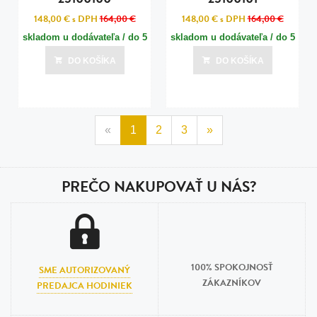
148,00 €
s DPH
164,00 €
148,00 €
s DPH
164,00 €
skladom u dodávateľa / do 5
skladom u dodávateľa / do 5
dní
dní
DO KOŠÍKA
DO KOŠÍKA
Posledná aktualizácia dnes o 11:00
Posledná aktualizácia dnes o 11:00
«
1
2
3
»
PREČO NAKUPOVAŤ U NÁS?
100% SPOKOJNOSŤ
SME AUTORIZOVANÝ
ZÁKAZNÍKOV
PREDAJCA HODINIEK