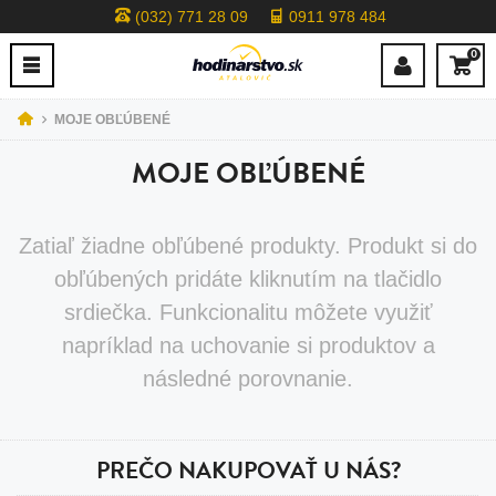
(032) 771 28 09
0911 978 484
0
MOJE OBĽÚBENÉ
MOJE OBĽÚBENÉ
Zatiaľ žiadne obľúbené produkty. Produkt si do
obľúbených pridáte kliknutím na tlačidlo
srdiečka. Funkcionalitu môžete využiť
napríklad na uchovanie si produktov a
následné porovnanie.
PREČO NAKUPOVAŤ U NÁS?