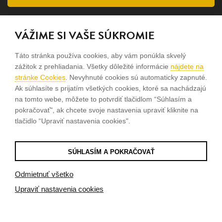
SLEDUJTE NÁS
VÁŽIME SI VAŠE SÚKROMIE
facebook
Táto stránka používa cookies, aby vám ponúkla skvelý
instagram
zážitok z prehliadania. Všetky dôležité informácie
nájdete na
stránke Cookies
. Nevyhnuté cookies sú automaticky zapnuté.
Ak súhlasíte s prijatím všetkých cookies, ktoré sa nachádzajú
Sme rodinná firma a zameriavame sa na predaj hodiniek a
na tomto webe, môžete to potvrdiť tlačidlom “Súhlasím a
šperkov od roku 1994.
pokračovať", ak chcete svoje nastavenia upraviť kliknite na
tlačidlo “Upraviť nastavenia cookies".
Pozrite sa na naše ďaľšie web stránky.
SÚHLASÍM A POKRAČOVAŤ
© 2026
Tvorba e-shopov
od
Blueweb s.r.o.
Odmietnuť všetko
Upraviť nastavenia cookies
Sme registrovaní na
puncovom úrade SR