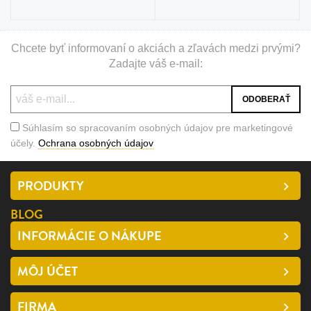
Chcete byť informovaní o akciách a zľavách medzi prvými?
Zadajte váš e-mail:
Súhlasím so spracovaním osobných údajov pre marketingové
účely.
Ochrana osobných údajov
PRODUKTY
BLOG
INFORMÁCIE O NÁKUPE
MÔJ ÚČET
FIRMA