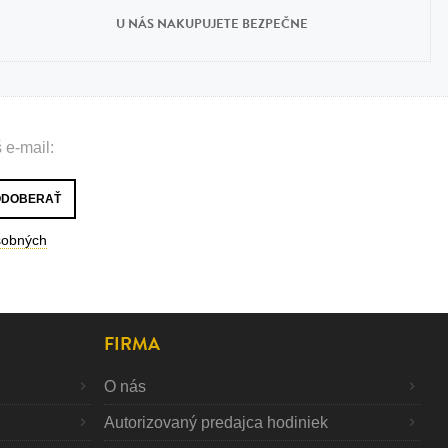
U NÁS NAKUPUJETE BEZPEČNE
 e-mail:
sobných
FIRMA
O nás
Autorizovaný predajca hodiniek