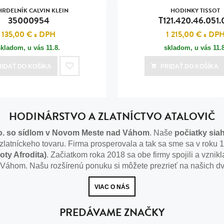
RDELNÍK CALVIN KLEIN
HODINKY TISSOT
35000954
T121.420.46.051.
135,00 €
s DPH
1 215,00 €
s DP
skladom, u vás
11.8.
skladom, u vás
11.
RIDAŤ
DO KOŠÍKA
PRIDAŤ
DO KOŠÍKA
HODINÁRSTVO A ZLATNÍCTVO ATALOVIČ
r.o. so sídlom v Novom Meste nad Váhom
. Naše
počiatky siah
zlatníckeho tovaru. Firma prosperovala a tak sa sme sa v roku 
oty Afrodita)
. Začiatkom roka 2018 sa obe firmy spojili a vznikla
 Váhom. Našu rozšírenú ponuku si môžete prezrieť na našich 
VIAC O NÁS
PREDÁVAME ZNAČKY