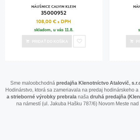
NÁUŠNICE CALVIN KLEIN
NÁH
35000952
108,00 €
s DPH
skladom, u vás
11.8.
PRIDAŤ
DO KOŠÍKA
P
Sme maloobchodná
predajňa Klenotníctvo Atalovič, s.
Hodinárstvo, ktorá sa zameriavala na predaj hodinárskeho a 
a strieborné výrobky
prebrala
naša
druhá predajňa (Klen
na námestí (ul. Jakuba Hašku 787/6) Novom Meste nad