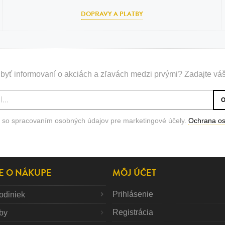
DOPRAVY A PLATBY
byť informovaní o akciách a zľavách medzi prvými? Zadajte váš
 so spracovaním osobných údajov pre marketingové účely.
Ochrana o
E O NÁKUPE
MÔJ ÚČET
Prihlásenie
odiniek
Registrácia
tby