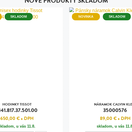
NOVÉ PRODUKTY SKLADOM
n
tilá oceľ, silikón,
SKLADOM
NOVINKA
SKLADOM
perla
vodná perla
tilá oceľ, silikón,
lá oceľ
ilá oceľ
tilá oceľ
HODINKY TISSOT
NÁRAMOK CALVIN KLE
lá oceľ
141.817.37.501.00
35000576
ceľ / koža
650,00 €
s DPH
89,00 €
s DPH
skladom, u vás
11.8.
skladom, u vás
11.
eľ