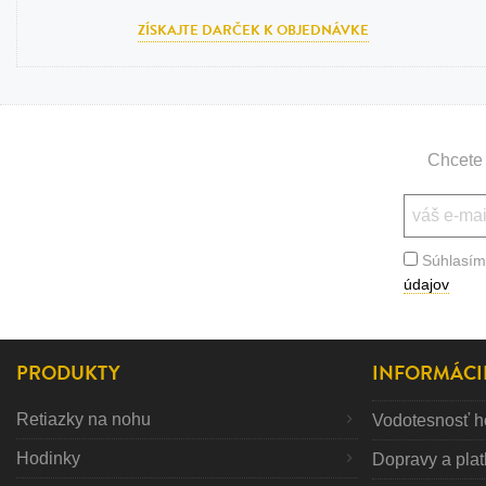
ZÍSKAJTE DARČEK K OBJEDNÁVKE
Chcete 
Súhlasím
údajov
PRODUKTY
INFORMÁCI
Retiazky na nohu
Vodotesnosť h
Hodinky
Dopravy a pla