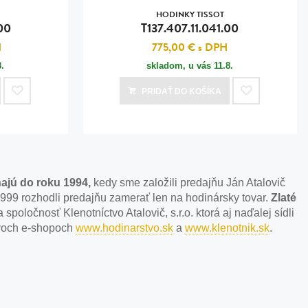
HODINKY TISSOT
00
T137.407.11.041.00
H
775,00 €
s DPH
8.
skladom, u vás
11.8.
PRIDAŤ
DO KOŠÍKA
ajú do roku 1994,
kedy sme založili predajňu Ján Atalovič
1999 rozhodli predajňu zamerať len na hodinársky tovar.
Zlaté
 spoločnosť Klenotníctvo Atalovič, s.r.o. ktorá aj naďalej sídli
dvoch e-shopoch
www.hodinarstvo.sk
a
www.klenotnik.sk
.