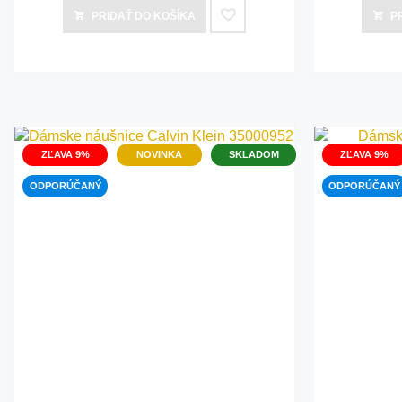
PRIDAŤ
DO KOŠÍKA
P
Bižutéria
Koža
ZĽAVA 9%
NOVINKA
SKLADOM
ZĽAVA 9%
ODPORÚČANÝ
ODPORÚČANÝ