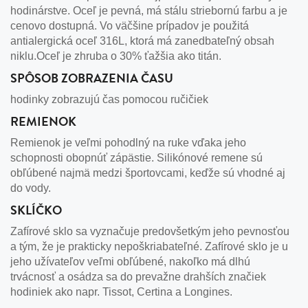
hodinárstve. Oceľ je pevná, má stálu striebornú farbu a je
cenovo dostupná. Vo väčšine prípadov je použitá
antialergická oceľ 316L, ktorá má zanedbateľný obsah
niklu.Oceľ je zhruba o 30% ťažšia ako titán.
SPÔSOB ZOBRAZENIA ČASU
hodinky zobrazujú čas pomocou ručičiek
REMIENOK
Remienok je veľmi pohodlný na ruke vďaka jeho
schopnosti obopnúť zápästie. Silikónové remene sú
obľúbené najmä medzi športovcami, keďže sú vhodné aj
do vody.
SKLÍČKO
Zafírové sklo sa vyznačuje predovšetkým jeho pevnosťou
a tým, že je prakticky nepoškriabateľné. Zafírové sklo je u
jeho užívateľov veľmi obľúbené, nakoľko má dlhú
trvácnosť a osádza sa do prevažne drahších značiek
hodiniek ako napr. Tissot, Certina a Longines.