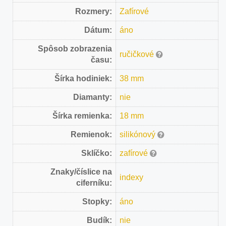
Rozmery:
Zafírové
Dátum:
áno
Spôsob zobrazenia
ručičkové
času:
Šírka hodiniek:
38 mm
Diamanty:
nie
Šírka remienka:
18 mm
Remienok:
silikónový
Sklíčko:
zafírové
Znaky/číslice na
indexy
ciferníku:
Stopky:
áno
Budík:
nie