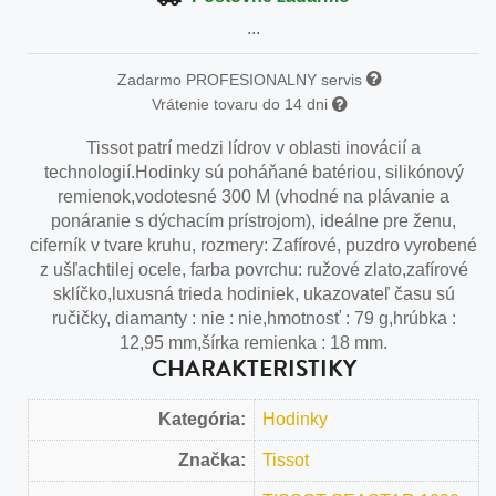
...
Zadarmo PROFESIONALNY servis
Vrátenie tovaru do 14 dni
Tissot patrí medzi lídrov v oblasti inovácií a
technologií.Hodinky sú poháňané batériou, silikónový
remienok,vodotesné 300 M (vhodné na plávanie a
ponáranie s dýchacím prístrojom), ideálne pre ženu,
ciferník v tvare kruhu, rozmery: Zafírové, puzdro vyrobené
z ušľachtilej ocele, farba povrchu: ružové zlato,zafírové
sklíčko,luxusná trieda hodiniek, ukazovateľ času sú
ručičky, diamanty : nie : nie,hmotnosť : 79 g,hrúbka :
12,95 mm,šírka remienka : 18 mm.
CHARAKTERISTIKY
Kategória:
Hodinky
Značka:
Tissot