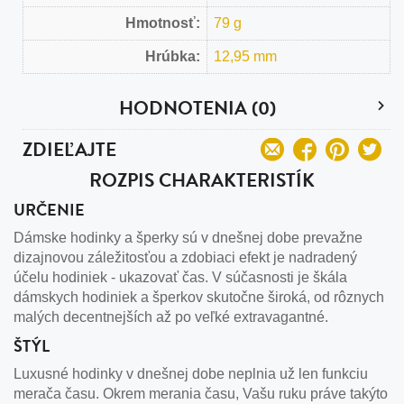
Hmotnosť:
79 g
Hrúbka:
12,95 mm
HODNOTENIA (0)
ZDIEĽAJTE
ROZPIS CHARAKTERISTÍK
URČENIE
Dámske hodinky a šperky sú v dnešnej dobe prevažne
dizajnovou záležitosťou a zdobiaci efekt je nadradený
účelu hodiniek - ukazovať čas. V súčasnosti je škála
dámskych hodiniek a šperkov skutočne široká, od rôznych
malých decentnejších až po veľké extravagantné.
ŠTÝL
Luxusné hodinky v dnešnej dobe neplnia už len funkciu
merača času. Okrem merania času, Vašu ruku práve takýto