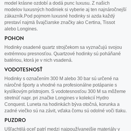
model krásne ozdobí a dodá punc luxusu. Z našich
modelov luxusných hodiniek si vyberie aj ten najnáročnejší
zákazník.Pod pojmom luxusné hodinky si azda každý
prestaví najmä švajčiarske značky ako Certina, Tissot
alebo Longines.
POHON
Hodinky osadené quartz strojčekom sa vyznačujú svojou
extrémnou presnosťou. Quartzové hodinky sú poháňané
batériou, ktorá je v nich vsadená.
VODOTESNOSŤ
Hodinky s označením 300 M alebo 30 bar sú určené na
náročné športy a vhodné na profesionálne potápanie s
kyslíkovým prístrojom. S vodotesnosťou 300 M sa môžeme
stretnúť napr. pri značke Longines v kolekcií Hydro
Conquest. Luneta na hodinkách býva otočná, korunka a
zadné viečko sú na závit, vďaka čomu sú odolné voči tlaku.
PUZDRO
Ušľachtilá oceľ patrí medzi najpoužívanejšie materiály v