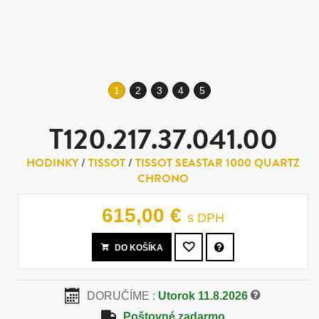
1
2
3
4
5
T120.217.37.041.00
HODINKY
/
TISSOT
/
TISSOT SEASTAR 1000 QUARTZ
CHRONO
615,00 €
s DPH
DO KOŠÍKA
DORUČÍME :
Utorok 11.8.2026
Poštovné zadarmo