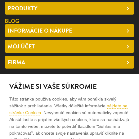
PRODUKTY
BLOG
INFORMÁCIE O NÁKUPE
MÔJ ÚČET
FIRMA
SLEDUJTE NÁS
VÁŽIME SI VAŠE SÚKROMIE
facebook
Táto stránka používa cookies, aby vám ponúkla skvelý
instagram
zážitok z prehliadania. Všetky dôležité informácie
nájdete na
stránke Cookies
. Nevyhnuté cookies sú automaticky zapnuté.
Ak súhlasíte s prijatím všetkých cookies, ktoré sa nachádzajú
Sme rodinná firma a zameriavame sa na predaj hodiniek a
na tomto webe, môžete to potvrdiť tlačidlom “Súhlasím a
šperkov od roku 1994.
pokračovať", ak chcete svoje nastavenia upraviť kliknite na