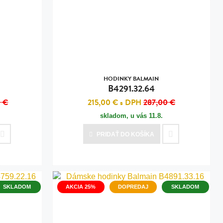
HODINKY BALMAIN
B4291.32.64
 €
215,00 €
s DPH
287,00 €
skladom, u vás
11.8.
PRIDAŤ
DO KOŠÍKA
SKLADOM
AKCIA 25%
DOPREDAJ
SKLADOM