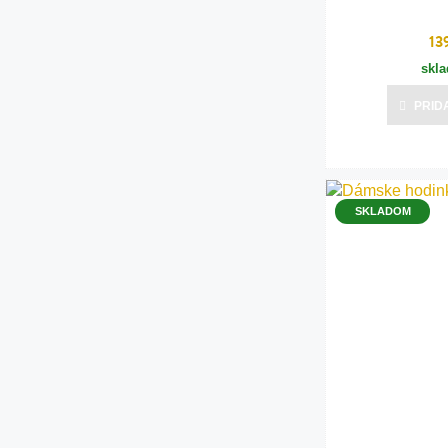
13
skl
PRID
SKLADOM