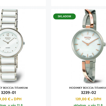
SKLADOM
Y BOCCIA TITANIUM
HODINKY BOCCIA TITANI
3209-01
3239-02
9,00 €
s DPH
139,00 €
s DPH
adom, u vás
11.8.
skladom, u vás
11.8.