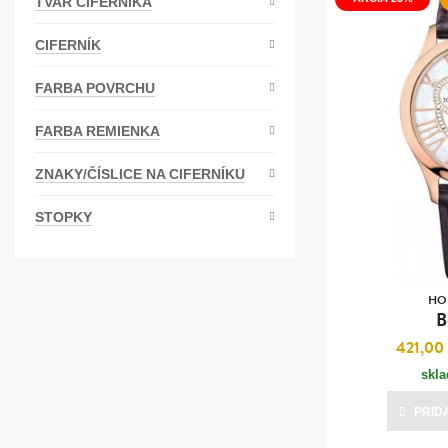
TVAR CIFERNÍKA
CIFERNÍK
FARBA POVRCHU
FARBA REMIENKA
ZNAKY/ČÍSLICE NA CIFERNÍKU
STOPKY
HO
B
421,00
skl
PRID