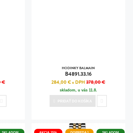
HODINKY BALMAIN
B4891.33.16
0 €
284,00 €
s DPH
378,00 €
skladom, u vás
11.8.
PRIDAŤ
DO KOŠÍKA
SKLADOM
AKCIA 25%
DOPREDAJ
SKLADOM