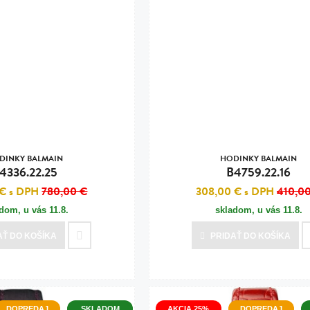
DINKY BALMAIN
HODINKY BALMAIN
4336.22.25
B4759.22.16
 €
s DPH
780,00 €
308,00 €
s DPH
410,0
adom, u vás
11.8.
skladom, u vás
11.8.
AŤ
DO KOŠÍKA
PRIDAŤ
DO KOŠÍKA
DOPREDAJ
SKLADOM
AKCIA 25%
DOPREDAJ