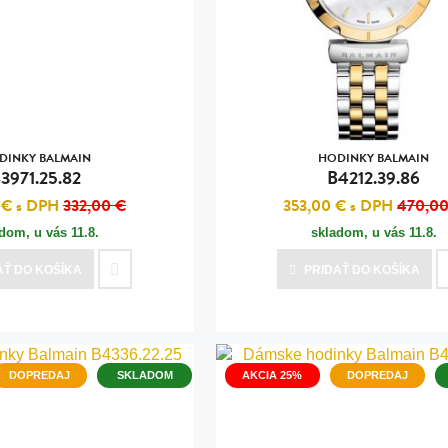
n
tilá oceľ, silikón,
perla
vodná perla
tilá oceľ, silikón,
DINKY BALMAIN
HODINKY BALMAIN
3971.25.82
B4212.39.86
 €
s DPH
332,00 €
353,00 €
s DPH
470,00
adom, u vás
11.8.
skladom, u vás
11.8.
lá oceľ
AŤ
DO KOŠÍKA
PRIDAŤ
DO KOŠÍKA
ilá oceľ
tilá oceľ
lá oceľ
DOPREDAJ
SKLADOM
AKCIA 25%
DOPREDAJ
ceľ / koža
eľ