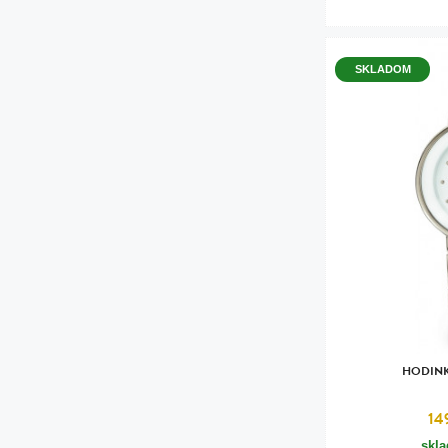
SKLADOM
HODINK
14
skl