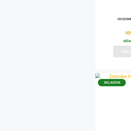
HODINK
10
skl
PRID
SKLADOM