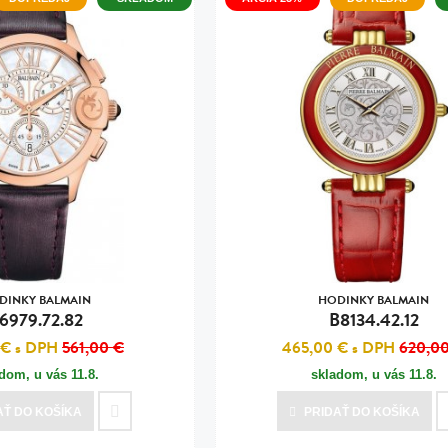
DINKY BALMAIN
HODINKY BALMAIN
6979.72.82
B8134.42.12
 €
s DPH
561,00 €
465,00 €
s DPH
620,0
adom, u vás
11.8.
skladom, u vás
11.8.
AŤ
DO KOŠÍKA
PRIDAŤ
DO KOŠÍKA