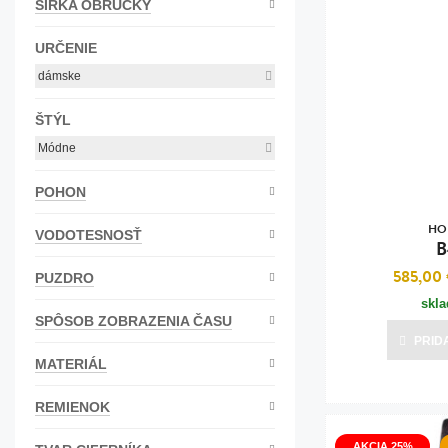
Seiko
(8)
ŠÍRKA OBRÚČKY
Bižutéria
URČENIE
Koža
dámske
ŠTÝL
Módne
POHON
HO
VODOTESNOSŤ
B
585,00
PUZDRO
skl
SPÔSOB ZOBRAZENIA ČASU
PRID
MATERIÁL
REMIENOK
AKCIA 25%