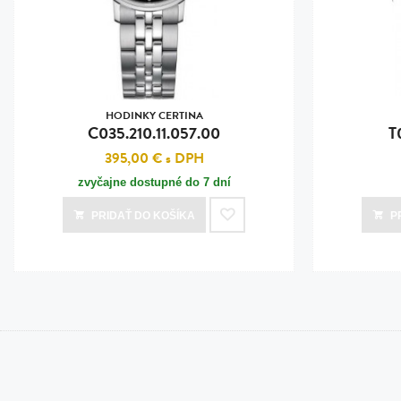
HODINKY CERTINA
C035.210.11.057.00
T
395,00 €
s DPH
zvyčajne dostupné do 7 dní
PRIDAŤ
DO KOŠÍKA
P