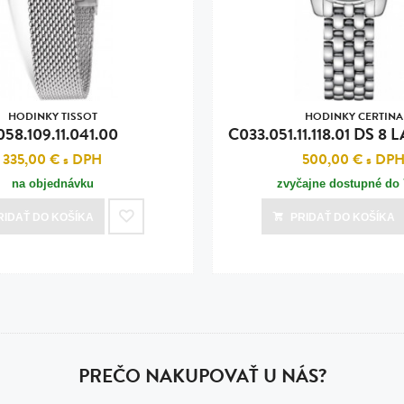
HODINKY TISSOT
HODINKY CERTINA
058.109.11.041.00
C033.051.11.118.01 DS 8
335,00 €
s DPH
500,00 €
s DP
na objednávku
zvyčajne dostupné do 
RIDAŤ
DO KOŠÍKA
PRIDAŤ
DO KOŠÍKA
PREČO NAKUPOVAŤ U NÁS?