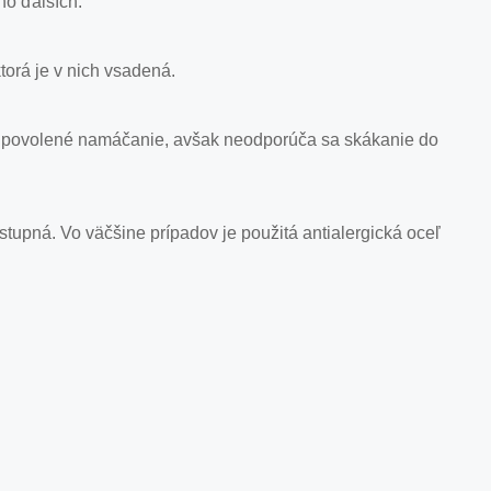
ho ďalších.
orá je v nich vsadená.
 je povolené namáčanie, avšak neodporúča sa skákanie do
ostupná. Vo väčšine prípadov je použitá antialergická oceľ