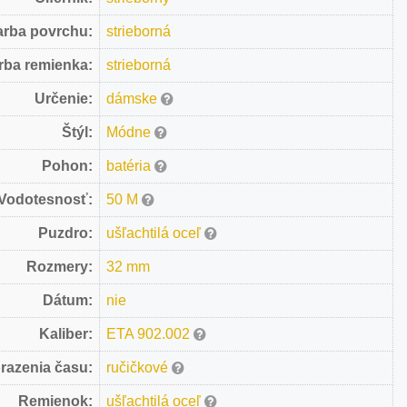
arba povrchu:
strieborná
rba remienka:
strieborná
Určenie:
dámske
Štýl:
Módne
Pohon:
batéria
Vodotesnosť:
50 M
Puzdro:
ušľachtilá oceľ
Rozmery:
32 mm
Dátum:
nie
Kaliber:
ETA 902.002
razenia času:
ručičkové
Remienok:
ušľachtilá oceľ