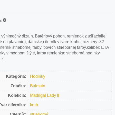
is
a výnimočný dizajn. Batériový pohon, remienok z ušľachtilej
 na plávanie), dámske,ciferník v tvare kruhu, rozmery: 32
iferník striebornej farby, povrch striebornej farby,kaliber: ETA
inky v módnom štýle, farba remienka: strieborná,hodinky
ek.
Kategória:
Hodinky
Značka:
Balmain
Kolekcia:
Madrigal Lady II
Tvar ciferníka:
kruh
Ciferník:
strieborný