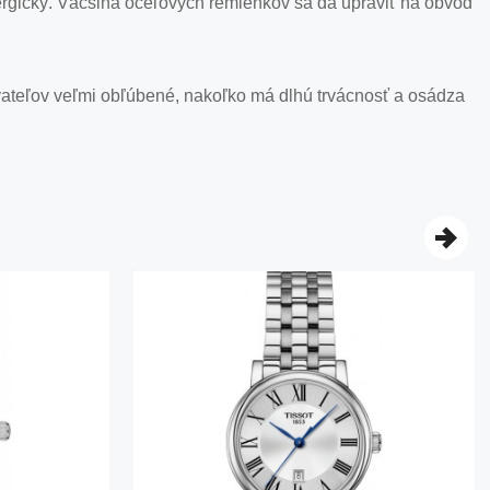
i alergický. Väčšina oceľových remienkov sa dá upraviť na obvod
ívateľov veľmi obľúbené, nakoľko má dlhú trvácnosť a osádza