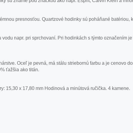
ky sú známe pod značkou ako napr. Esprit, Calvin Klein a mno
émnou presnosťou. Quartzové hodinky sú poháňané batériou, kt
cu vodu napr. pri sprchovaní. Pri hodinkách s týmto označením
nárstve. Oceľ je pevná, má stálu striebornú farbu a je cenovo d
% ťažšia ako titán.
y: 15,30 x 17,80 mm Hodinová a minútová ručička. 4 kamene.