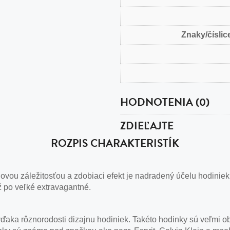
Znaky/číslice
HODNOTENIA (0)
ZDIEĽAJTE
ROZPIS CHARAKTERISTÍK
vou záležitosťou a zdobiaci efekt je nadradený účelu hodiniek
ž po veľké extravagantné.
u vďaka rôznorodosti dizajnu hodiniek. Takéto hodinky sú veľm