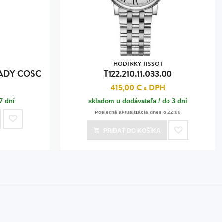
HODINKY TISSOT
 LADY COSC
T122.210.11.033.00
H
415,00 €
s DPH
7 dní
skladom u dodávateľa / do 3 dní
Posledná aktualizácia dnes o 22:00
PRIDAŤ
DO KOŠÍKA