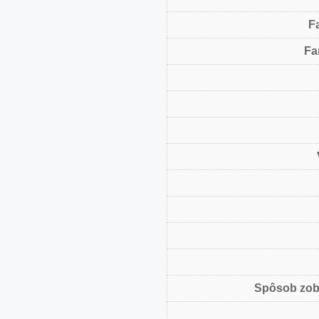
F
Fa
Spôsob zob