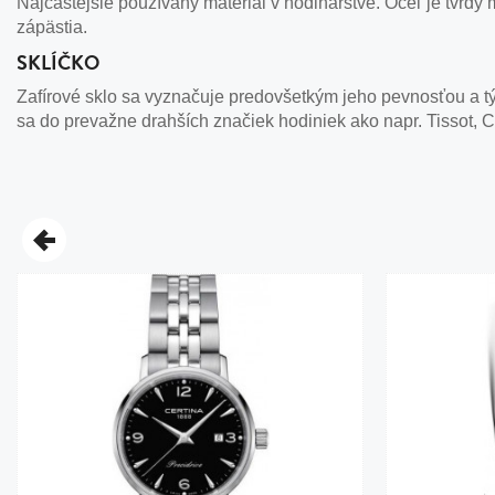
Najčastejšie používaný materiál v hodinárstve. Oceľ je tvrdý m
zápästia.
SKLÍČKO
Zafírové sklo sa vyznačuje predovšetkým jeho pevnosťou a tým
sa do prevažne drahších značiek hodiniek ako napr. Tissot, C