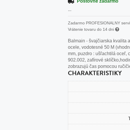
n
Poštovné zadarmo
...
tilá oceľ, silikón,
perla
Zadarmo PROFESIONALNY serv
Vrátenie tovaru do 14 dni
vodná perla
Balmain - švajčiarska kvalita 
tilá oceľ, silikón,
ocele, vodotesné 50 M (vhodné
mm, puzdro : ušľachtilá oceľ, c
902.002, zafírové sklíčko,hod
zobrazujú čas pomocou ručiči
CHARAKTERISTIKY
lá oceľ
ilá oceľ
tilá oceľ
lá oceľ
ceľ / koža
eľ