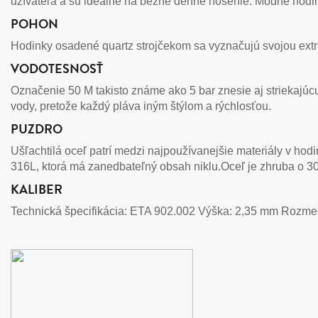
užívateľa a sú ideálne na bežné denné nosenie. Módne hodin
POHON
Hodinky osadené quartz strojčekom sa vyznačujú svojou extr
VODOTESNOSŤ
Označenie 50 M takisto známe ako 5 bar znesie aj striekajú
vody, pretože každý pláva iným štýlom a rýchlosťou.
PUZDRO
Ušľachtilá oceľ patrí medzi najpoužívanejšie materiály v hodi
316L, ktorá má zanedbateľný obsah niklu.Oceľ je zhruba o 30
KALIBER
Technická špecifikácia: ETA 902.002 Výška: 2,35 mm Rozmer