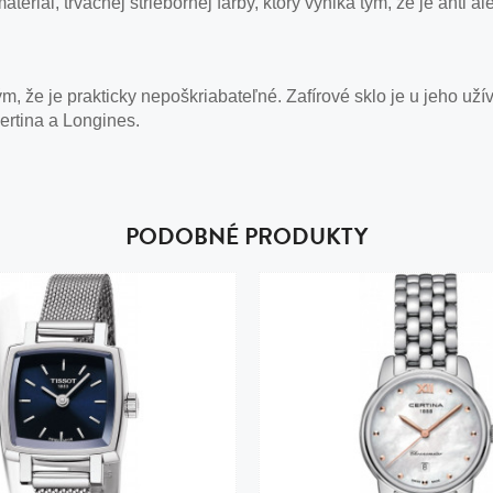
ateriál, trvácnej striebornej farby, ktorý vyniká tým, že je ant
, že je prakticky nepoškriabateľné. Zafírové sklo je u jeho už
ertina a Longines.
PODOBNÉ PRODUKTY