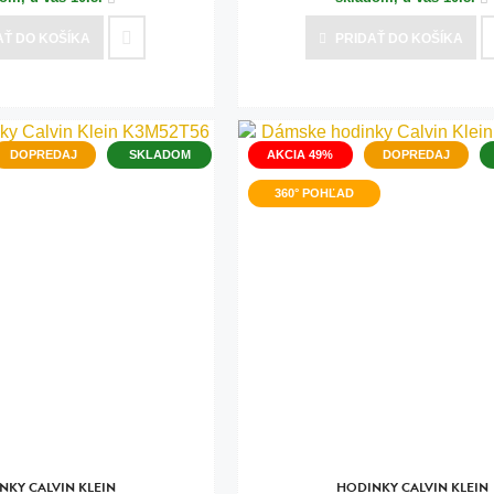
AŤ
DO KOŠÍKA
PRIDAŤ
DO KOŠÍKA
DOPREDAJ
SKLADOM
AKCIA 49%
DOPREDAJ
360° POHĽAD
NKY CALVIN KLEIN
HODINKY CALVIN KLEIN