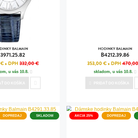
n
tilá oceľ, silikón,
perla
vodná perla
tilá oceľ, silikón,
DINKY BALMAIN
HODINKY BALMAIN
3971.25.82
B4212.39.86
 €
s DPH
332,00 €
353,00 €
s DPH
470,00
dom, u vás
10.8.
skladom, u vás
10.8.
lá oceľ
AŤ
DO KOŠÍKA
PRIDAŤ
DO KOŠÍKA
ilá oceľ
tilá oceľ
lá oceľ
DOPREDAJ
SKLADOM
AKCIA 25%
DOPREDAJ
ceľ / koža
eľ