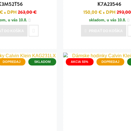
K3M52T56
K7A23546
 €
s DPH
263,00 €
150,00 €
s DPH
293,00
dom, u vás
10.8.
skladom, u vás
10.8.
AŤ
DO KOŠÍKA
PRIDAŤ
DO KOŠÍKA
DOPREDAJ
SKLADOM
AKCIA 55%
DOPREDAJ