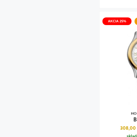
AKCIA 25%
HO
B
308,00
skla