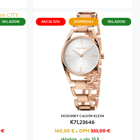
SKLADOM
AKCIA 52%
DOPREDAJ
SKLADOM
HODINKY CALVIN KLEIN
K7L23646
 €
160,00 €
s DPH
333,00 €
skladom, u vás
10.8.