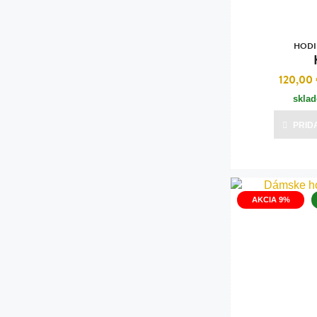
HODI
120,00
skla
PRID
AKCIA 9%