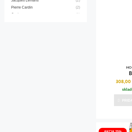
Jacques Lemans
(2)
Bižutéria
Pierre Cardin
(2)
Casio
(1)
Koža
Festina
(1)
Guess
(1)
HO
B
308,00
skla
PRID
AKCIA 25%