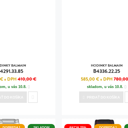
DINKY BALMAIN
HODINKY BALMAIN
4291.33.85
B4336.22.25
 €
s DPH
410,00 €
585,00 €
s DPH
780,00
dom, u vás
10.8.
skladom, u vás
10.8.
AŤ
DO KOŠÍKA
PRIDAŤ
DO KOŠÍKA
DOPREDAJ
SKLADOM
AKCIA 25%
DOPREDAJ