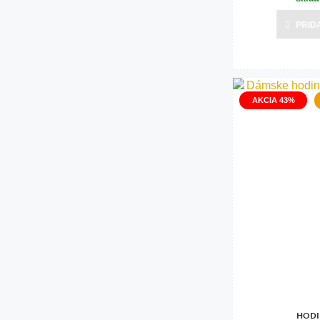
PRID
AKCIA 43%
HODI