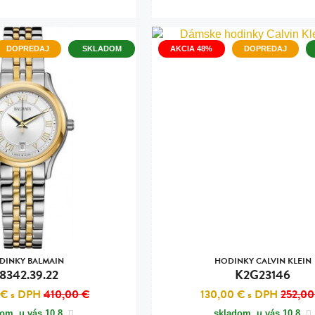
DOPREDAJ
SKLADOM
AKCIA 48%
DOPREDAJ
DINKY BALMAIN
HODINKY CALVIN KLEIN
8342.39.22
K2G23146
 €
s DPH
410,00 €
130,00 €
s DPH
252,00
dom, u vás
10.8.
skladom, u vás
10.8.