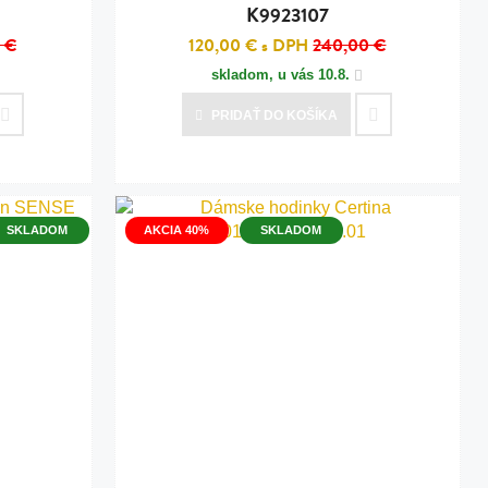
K9923107
 €
120,00 €
s DPH
240,00 €
skladom, u vás
10.8.
PRIDAŤ
DO KOŠÍKA
SKLADOM
AKCIA 40%
SKLADOM