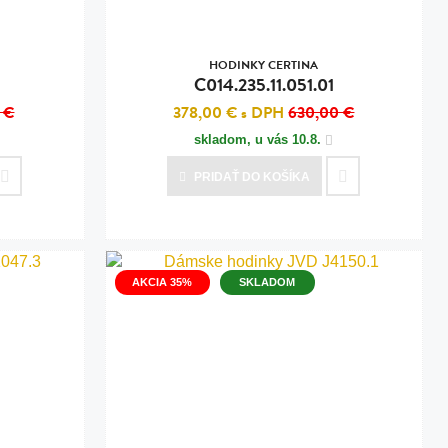
HODINKY CERTINA
C014.235.11.051.01
 €
378,00 €
s DPH
630,00 €
skladom, u vás
10.8.
PRIDAŤ
DO KOŠÍKA
AKCIA 35%
SKLADOM