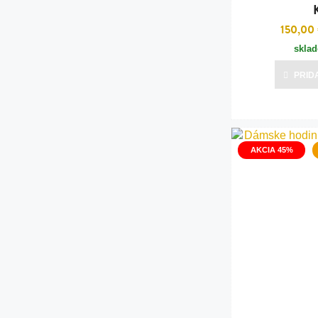
150,00
skla
PRID
AKCIA 45%