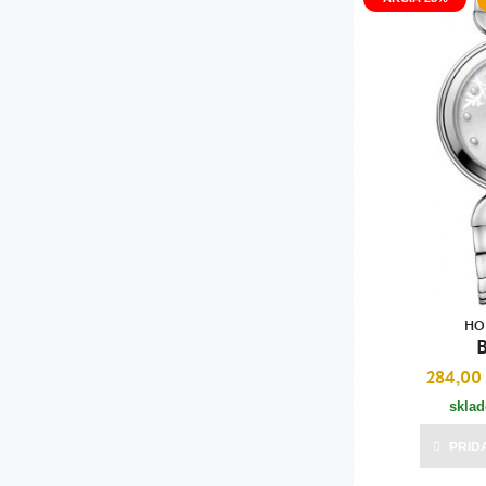
HO
B
284,00
skla
PRID