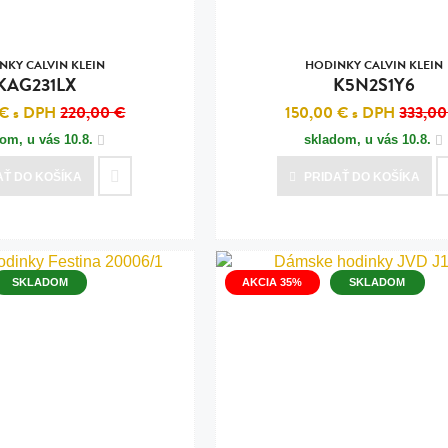
NKY CALVIN KLEIN
HODINKY CALVIN KLEIN
KAG231LX
K5N2S1Y6
 €
s DPH
220,00 €
150,00 €
s DPH
333,00
dom, u vás
10.8.
skladom, u vás
10.8.
AŤ
DO KOŠÍKA
PRIDAŤ
DO KOŠÍKA
SKLADOM
AKCIA 35%
SKLADOM