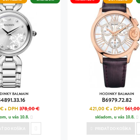
DINKY BALMAIN
HODINKY BALMAIN
4891.33.16
B6979.72.82
 €
s DPH
378,00 €
421,00 €
s DPH
561,00
dom, u vás
10.8.
skladom, u vás
10.8.
AŤ
DO KOŠÍKA
PRIDAŤ
DO KOŠÍKA