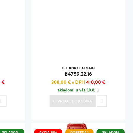
HODINKY BALMAIN
B4759.22.16
 €
308,00 €
s DPH
410,00 €
skladom, u vás
10.8.
PRIDAŤ
DO KOŠÍKA
SKLADOM
AKCIA 25%
DOPREDAJ
SKLADOM