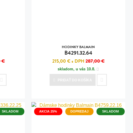
HODINKY BALMAIN
B4291.32.64
 €
215,00 €
s DPH
287,00 €
skladom, u vás
10.8.
PRIDAŤ
DO KOŠÍKA
SKLADOM
AKCIA 25%
DOPREDAJ
SKLADOM