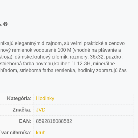
is
nikajú elegantným dizajnom, sú veľmi praktické a cenovo
tánový remienok,vodotesné 100 M (vhodné na plávanie a
troja), dámske,kruhový ciferník, rozmery: 36x32, puzdro :
by, strieborná farba povrchu,kaliber: 1L12-3H, minerálne
zhľadom, strieborná farba remienka, hodinky zobrazujú čas
Kategória:
Hodinky
Značka:
JVD
EAN:
8592818088582
Tvar ciferníka:
kruh