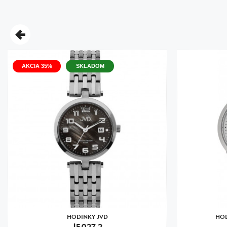
AKCIA 35%
SKLADOM
HODINKY JVD
HOD
J5027.2