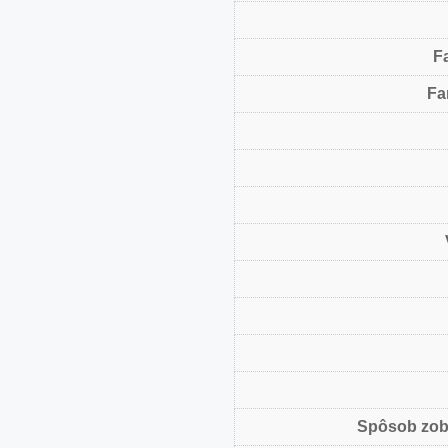
F
Fa
Spôsob zob