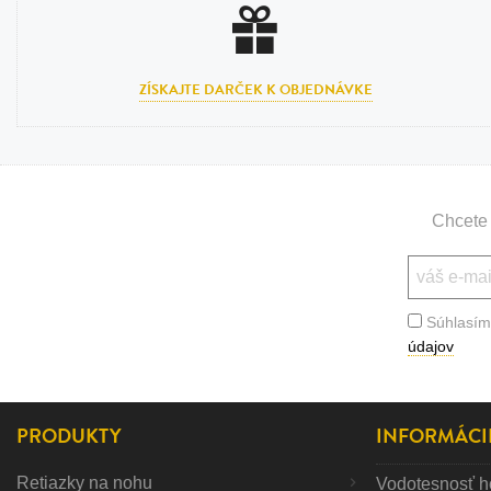
ZÍSKAJTE DARČEK K OBJEDNÁVKE
Chcete 
Súhlasím
údajov
PRODUKTY
INFORMÁCI
Retiazky na nohu
Vodotesnosť h