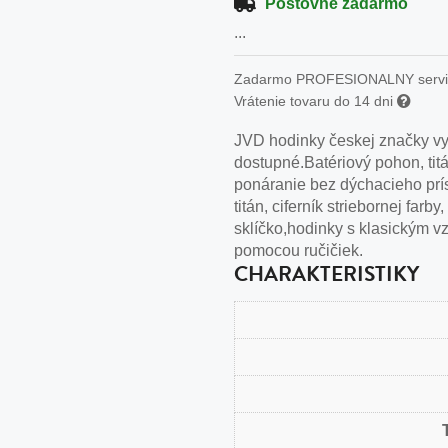
n
Poštovné zadarmo
...
tilá oceľ, silikón,
perla
Zadarmo PROFESIONALNY serv
Vrátenie tovaru do 14 dni
vodná perla
JVD hodinky českej značky vy
tilá oceľ, silikón,
dostupné.Batériový pohon, ti
ponáranie bez dýchacieho prís
titán, ciferník striebornej far
sklíčko,hodinky s klasickým v
pomocou ručičiek.
lá oceľ
CHARAKTERISTIKY
ilá oceľ
tilá oceľ
lá oceľ
ceľ / koža
eľ