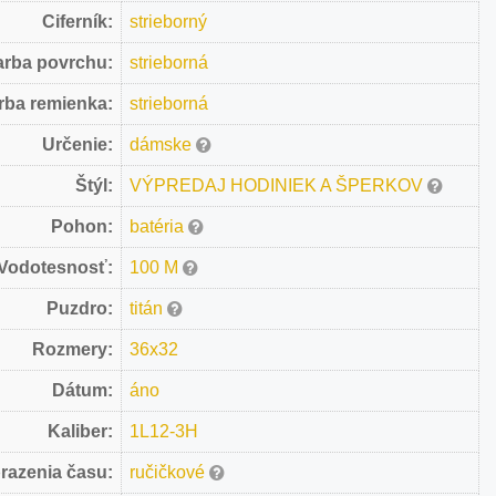
Ciferník:
strieborný
arba povrchu:
strieborná
rba remienka:
strieborná
Určenie:
dámske
Štýl:
VÝPREDAJ HODINIEK A ŠPERKOV
Pohon:
batéria
Vodotesnosť:
100 M
Puzdro:
titán
Rozmery:
36x32
Dátum:
áno
Kaliber:
1L12-3H
razenia času:
ručičkové