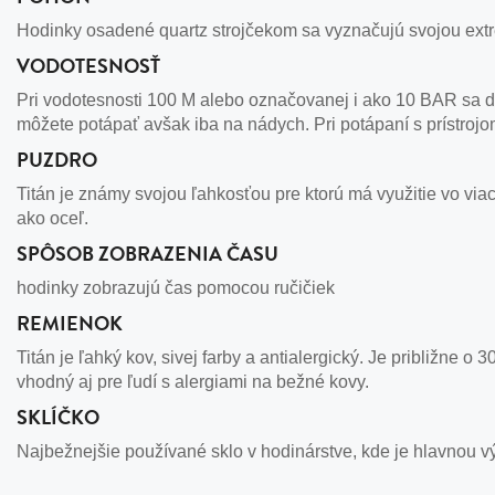
Hodinky osadené quartz strojčekom sa vyznačujú svojou extr
VODOTESNOSŤ
Pri vodotesnosti 100 M alebo označovanej i ako 10 BAR sa d
môžete potápať avšak iba na nádych. Pri potápaní s prístroj
PUZDRO
Titán je známy svojou ľahkosťou pre ktorú má využitie vo viac
ako oceľ.
SPÔSOB ZOBRAZENIA ČASU
hodinky zobrazujú čas pomocou ručičiek
REMIENOK
Titán je ľahký kov, sivej farby a antialergický. Je približne o
vhodný aj pre ľudí s alergiami na bežné kovy.
SKLÍČKO
Najbežnejšie používané sklo v hodinárstve, kde je hlavnou v