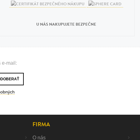
U NÁS NAKUPUJETE BEZPEČNE
 e-mail:
sobných
FIRMA
O nás