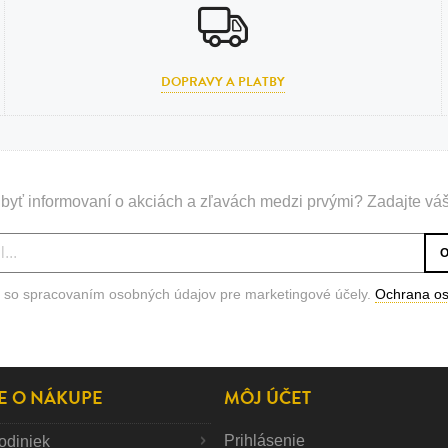
DOPRAVY A PLATBY
byť informovaní o akciách a zľavách medzi prvými? Zadajte váš
 so spracovaním osobných údajov pre marketingové účely.
Ochrana o
E O NÁKUPE
MÔJ ÚČET
Prihlásenie
odiniek