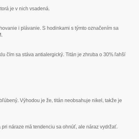
orá je v nich vsadená.
hovanie i plávanie. S hodinkami s týmto označením sa
M.
lu čím sa stáva antialergický. Titán je zhruba o 30% ľahší
 obľúbený. Výhodou je že, titán neobsahuje nikel, takže je
pri náraze má tendenciu sa ohnúť, ale náraz vydržať.