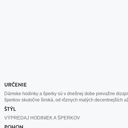
URČENIE
Dámske hodinky a šperky sú v dnešnej dobe prevažne dizajno
šperkov skutočne široká, od rôznych malých decentnejších a
ŠTÝL
VÝPREDAJ HODINIEK A ŠPERKOV
POHON