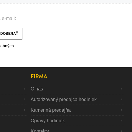
 e-mail:
sobných
FIRMA
O nás
Autorizovaný predajca hodiniek
Kamenná predajňa
Opravy hodiniek
Kontakty