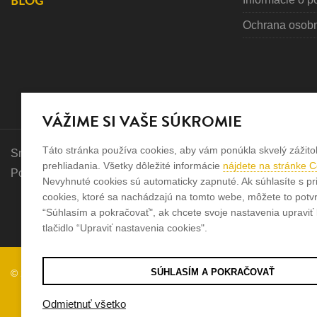
BLOG
Ochrana osob
VÁŽIME SI VAŠE SÚKROMIE
Táto stránka používa cookies, aby vám ponúkla skvelý zážito
Sme rodinná firma a zameriavame sa na predaj hodiniek a šp
prehliadania. Všetky dôležité informácie
nájdete na stránke 
Pozrite sa na naše ďaľšie web stránky.
Nevyhnuté cookies sú automaticky zapnuté. Ak súhlasíte s pr
cookies, ktoré sa nachádzajú na tomto webe, môžete to potvrd
“Súhlasím a pokračovať", ak chcete svoje nastavenia upraviť k
tlačidlo “Upraviť nastavenia cookies".
SÚHLASÍM A POKRAČOVAŤ
© 2026
Tvorba e-shopov
od
Blueweb s.r.o.
Odmietnuť všetko