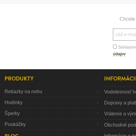
Bižutéria
Koža
Chcete 
Súhlasím
údajov
PRODUKTY
INFORMÁCI
Retiazky na nohu
Vodotesnosť h
Hodinky
Dopravy a pla
Šperky
Vrátenie a vý
Poukážky
Obchodné pod
Informácie o p