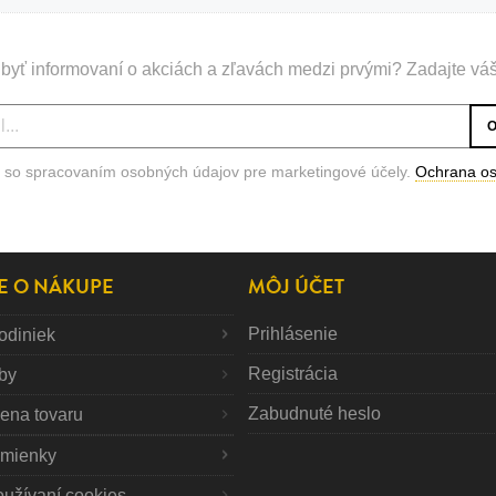
byť informovaní o akciách a zľavách medzi prvými? Zadajte váš
 so spracovaním osobných údajov pre marketingové účely.
Ochrana o
E O NÁKUPE
MÔJ ÚČET
Prihlásenie
odiniek
Registrácia
tby
Zabudnuté heslo
mena tovaru
mienky
oužívaní cookies