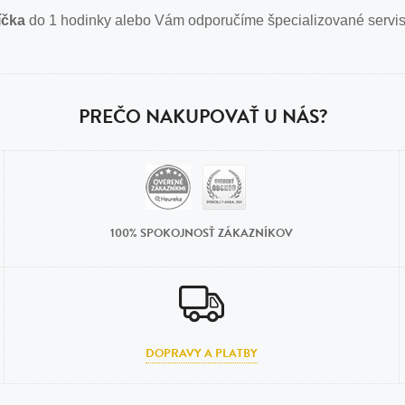
n
íčka
do 1 hodinky alebo Vám odporučíme špecializované servis
tilá oceľ, silikón,
perla
vodná perla
PREČO NAKUPOVAŤ U NÁS?
tilá oceľ, silikón,
lá oceľ
100% SPOKOJNOSŤ ZÁKAZNÍKOV
ilá oceľ
tilá oceľ
lá oceľ
DOPRAVY A PLATBY
ceľ / koža
eľ