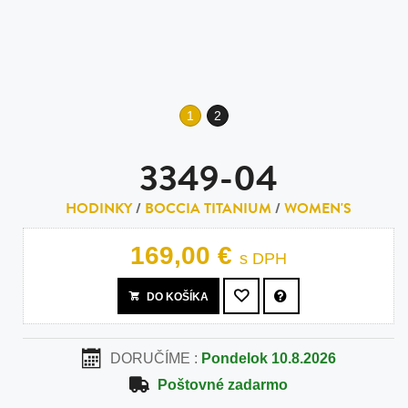
1
2
3349-04
HODINKY
/
BOCCIA TITANIUM
/
WOMEN'S
169,00 €
s DPH
DO KOŠÍKA
DORUČÍME :
Pondelok 10.8.2026
Poštovné zadarmo