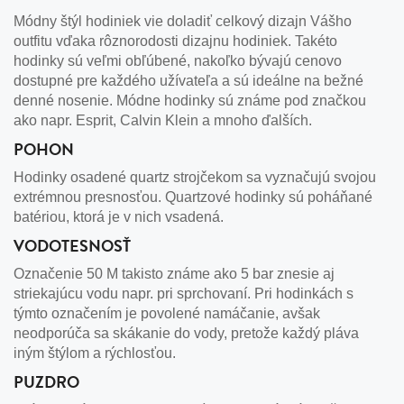
Módny štýl hodiniek vie doladiť celkový dizajn Vášho
outfitu vďaka rôznorodosti dizajnu hodiniek. Takéto
hodinky sú veľmi obľúbené, nakoľko bývajú cenovo
dostupné pre každého užívateľa a sú ideálne na bežné
denné nosenie. Módne hodinky sú známe pod značkou
ako napr. Esprit, Calvin Klein a mnoho ďalších.
POHON
Hodinky osadené quartz strojčekom sa vyznačujú svojou
extrémnou presnosťou. Quartzové hodinky sú poháňané
batériou, ktorá je v nich vsadená.
VODOTESNOSŤ
Označenie 50 M takisto známe ako 5 bar znesie aj
striekajúcu vodu napr. pri sprchovaní. Pri hodinkách s
týmto označením je povolené namáčanie, avšak
neodporúča sa skákanie do vody, pretože každý pláva
iným štýlom a rýchlosťou.
PUZDRO