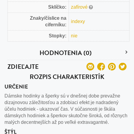
Sklíčko:
zafírové
Znaky/číslice na
indexy
ciferníku:
Stopky:
nie
HODNOTENIA (0)
ZDIEĽAJTE
ROZPIS CHARAKTERISTÍK
URČENIE
Dámske hodinky a šperky sú v dnešnej dobe prevažne
dizajnovou záležitosťou a zdobiaci efekt je nadradený
účelu hodiniek - ukazovať čas. V súčasnosti je škála
dámskych hodiniek a šperkov skutočne široká, od rôznych
malých decentnejších až po veľké extravagantné.
ŠTÝL