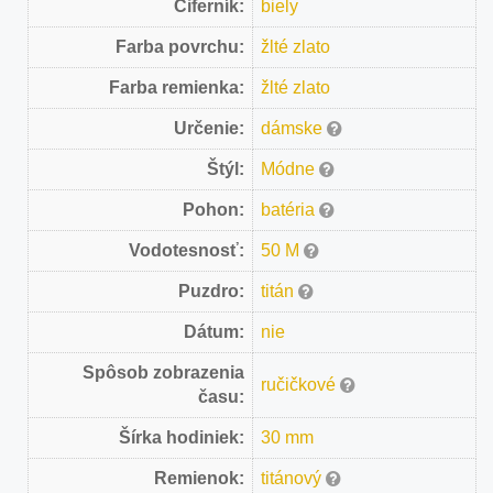
Ciferník:
biely
Farba povrchu:
žlté zlato
Farba remienka:
žlté zlato
Určenie:
dámske
Štýl:
Módne
Pohon:
batéria
Vodotesnosť:
50 M
Puzdro:
titán
Dátum:
nie
Spôsob zobrazenia
ručičkové
času:
Šírka hodiniek:
30 mm
Remienok:
titánový