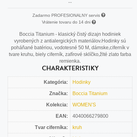
...
Zadarmo PROFESIONALNY servis
Vrátenie tovaru do 14 dni
Boccia Titanium - klasický čistý dizajn hodiniek
vyrobených z antialergických materiálov.Hodinky sú
poháňané batériou, vodotesné 50 M, dámske,ciferník v
tvare kruhu, biely ciferník, zafírové sklíčko,žlté zlato farba
remienka.
CHARAKTERISTIKY
Kategória:
Hodinky
Značka:
Boccia Titanium
Kolekcia:
WOMEN'S
EAN:
4040066279800
Tvar ciferníka:
kruh