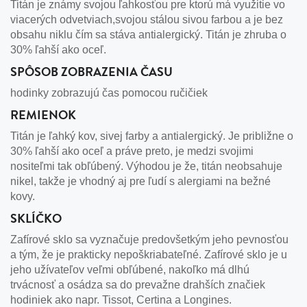
Titán je známy svojou ľahkosťou pre ktorú má využitie vo
viacerých odvetviach,svojou stálou sivou farbou a je bez
obsahu niklu čím sa stáva antialergický. Titán je zhruba o
30% ľahší ako oceľ.
SPÔSOB ZOBRAZENIA ČASU
hodinky zobrazujú čas pomocou ručičiek
REMIENOK
Titán je ľahký kov, sivej farby a antialergický. Je približne o
30% ľahší ako oceľ a práve preto, je medzi svojimi
nositeľmi tak obľúbený. Výhodou je že, titán neobsahuje
nikel, takže je vhodný aj pre ľudí s alergiami na bežné
kovy.
SKLÍČKO
Zafírové sklo sa vyznačuje predovšetkým jeho pevnosťou
a tým, že je prakticky nepoškriabateľné. Zafírové sklo je u
jeho užívateľov veľmi obľúbené, nakoľko má dlhú
trvácnosť a osádza sa do prevažne drahších značiek
hodiniek ako napr. Tissot, Certina a Longines.