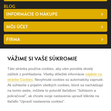
BLOG
INFORMÁCIE O NÁKUPE
MÔJ ÚČET
FIRMA
SLEDUJTE NÁS
VÁŽIME SI VAŠE SÚKROMIE
facebook
Táto stránka používa cookies, aby vám ponúkla skvelý
instagram
zážitok z prehliadania. Všetky dôležité informácie
nájdete na
stránke Cookies
. Nevyhnuté cookies sú automaticky zapnuté.
Ak súhlasíte s prijatím všetkých cookies, ktoré sa nachádzajú
Sme rodinná firma a zameriavame sa na predaj hodiniek a
na tomto webe, môžete to potvrdiť tlačidlom “Súhlasím a
šperkov od roku 1994.
pokračovať", ak chcete svoje nastavenia upraviť kliknite na
tlačidlo “Upraviť nastavenia cookies".
Pozrite sa na naše ďaľšie web stránky.