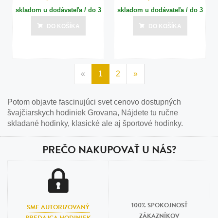
skladom u dodávateľa / do 3
skladom u dodávateľa / do 3
dní
dní
DO KOŠÍKA
DO KOŠÍKA
Posledná aktualizácia dnes o 15:00
Posledná aktualizácia dnes o 15:00
«
1
2
»
Potom objavte fascinujúci svet cenovo dostupných
švajčiarskych hodiniek Grovana, Nájdete tu ručne
skladané hodinky, klasické ale aj športové hodinky.
PREČO NAKUPOVAŤ U NÁS?
100% SPOKOJNOSŤ
SME AUTORIZOVANÝ
ZÁKAZNÍKOV