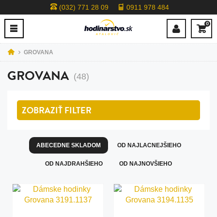
(032) 771 28 09
0911 978 484
0
GROVANA
GROVANA
(48)
ZOBRAZIŤ
FILTER
ABECEDNE SKLADOM
OD NAJLACNEJŠIEHO
OD NAJDRAHŠIEHO
OD NAJNOVŠIEHO