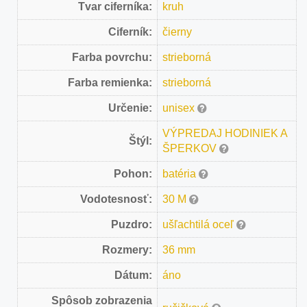
Tvar ciferníka:
kruh
Ciferník:
čierny
Farba povrchu:
strieborná
Farba remienka:
strieborná
Určenie:
unisex
VÝPREDAJ HODINIEK A
Štýl:
ŠPERKOV
Pohon:
batéria
Vodotesnosť:
30 M
Puzdro:
ušľachtilá oceľ
Rozmery:
36 mm
Dátum:
áno
Spôsob zobrazenia