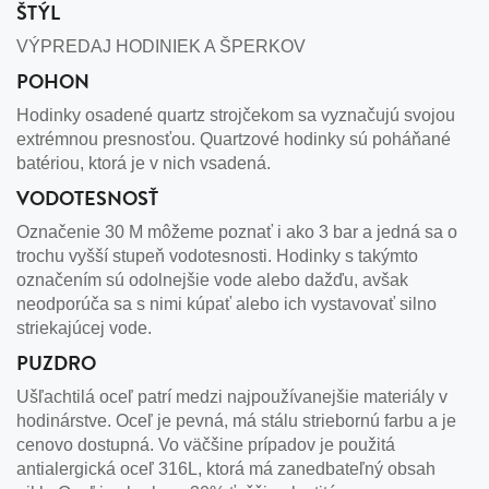
ŠTÝL
VÝPREDAJ HODINIEK A ŠPERKOV
POHON
Hodinky osadené quartz strojčekom sa vyznačujú svojou
extrémnou presnosťou. Quartzové hodinky sú poháňané
batériou, ktorá je v nich vsadená.
VODOTESNOSŤ
Označenie 30 M môžeme poznať i ako 3 bar a jedná sa o
trochu vyšší stupeň vodotesnosti. Hodinky s takýmto
označením sú odolnejšie vode alebo dažďu, avšak
neodporúča sa s nimi kúpať alebo ich vystavovať silno
striekajúcej vode.
PUZDRO
Ušľachtilá oceľ patrí medzi najpoužívanejšie materiály v
hodinárstve. Oceľ je pevná, má stálu striebornú farbu a je
cenovo dostupná. Vo väčšine prípadov je použitá
antialergická oceľ 316L, ktorá má zanedbateľný obsah