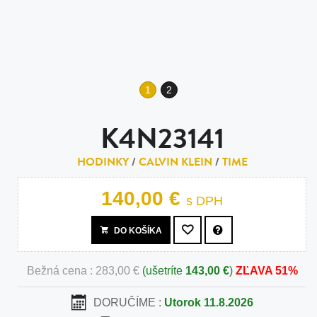
1
2
K4N23141
HODINKY
/
CALVIN KLEIN
/
TIME
140,00 €
s DPH
DO KOŠÍKA
Bežná cena : 283,00 €
(ušetríte
143,00 €
)
ZĽAVA 51%
DORUČÍME :
Utorok 11.8.2026