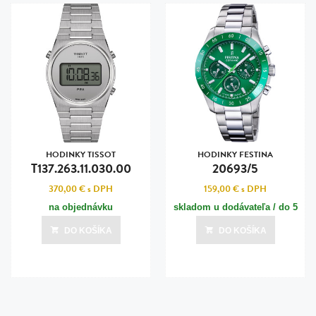
HODINKY TISSOT
HODINKY FESTINA
T137.263.11.030.00
20693/5
370,00 €
s DPH
159,00 €
s DPH
na objednávku
skladom u dodávateľa / do 5
dní
DO KOŠÍKA
DO KOŠÍKA
Posledná aktualizácia dnes o 22:00