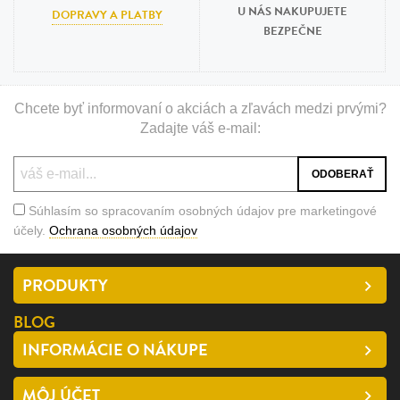
U NÁS NAKUPUJETE
DOPRAVY A PLATBY
BEZPEČNE
Chcete byť informovaní o akciách a zľavách medzi prvými?
Zadajte váš e-mail:
Súhlasím so spracovaním osobných údajov pre marketingové
účely.
Ochrana osobných údajov
PRODUKTY
BLOG
INFORMÁCIE O NÁKUPE
MÔJ ÚČET