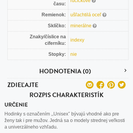
ručičkové
času:
Remienok:
ušľachtilá oceľ
Sklíčko:
minerálne
Znaky/číslice na
indexy
ciferníku:
Stopky:
nie
HODNOTENIA (0)
ZDIEĽAJTE
ROZPIS CHARAKTERISTÍK
URČENIE
Hodinky s označením ,,Unisex" bývajú vhodné ako pre
ženy tak i pre mužov. Jedná sa o modely strednej veľkosti
a univerzálneho vzhľadu.