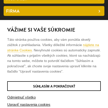
FIRMA
SLEDUJTE NÁS
VÁŽIME SI VAŠE SÚKROMIE
facebook
Táto stránka používa cookies, aby vám ponúkla skvelý
instagram
zážitok z prehliadania. Všetky dôležité informácie
nájdete na
stránke Cookies
. Nevyhnuté cookies sú automaticky zapnuté.
Ak súhlasíte s prijatím všetkých cookies, ktoré sa nachádzajú
Sme rodinná firma a zameriavame sa na predaj hodiniek a
na tomto webe, môžete to potvrdiť tlačidlom “Súhlasím a
šperkov od roku 1994.
pokračovať", ak chcete svoje nastavenia upraviť kliknite na
tlačidlo “Upraviť nastavenia cookies".
Pozrite sa na naše ďaľšie web stránky.
SÚHLASÍM A POKRAČOVAŤ
© 2026
Tvorba e-shopov
od
Blueweb s.r.o.
Odmietnuť všetko
Upraviť nastavenia cookies
Sme registrovaní na
puncovom úrade SR