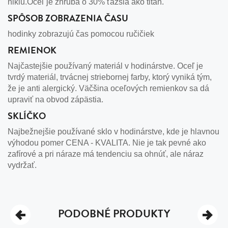
niklu.Oceľ je zhruba o 30% ťažšia ako titán.
SPÔSOB ZOBRAZENIA ČASU
hodinky zobrazujú čas pomocou ručičiek
REMIENOK
Najčastejšie používaný materiál v hodinárstve. Oceľ je
tvrdý materiál, trvácnej striebornej farby, ktorý vyniká tým,
že je anti alergický. Väčšina oceľových remienkov sa dá
upraviť na obvod zápästia.
SKLÍČKO
Najbežnejšie používané sklo v hodinárstve, kde je hlavnou
výhodou pomer CENA - KVALITA. Nie je tak pevné ako
zafírové a pri náraze má tendenciu sa ohnúť, ale náraz
vydržať.
PODOBNÉ PRODUKTY