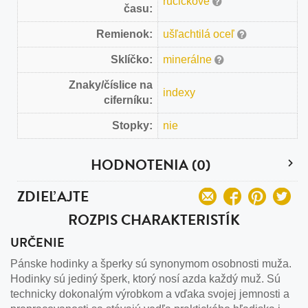
ručičkové
času:
Remienok:
ušľachtilá oceľ
Sklíčko:
minerálne
Znaky/číslice na
indexy
ciferníku:
Stopky:
nie
HODNOTENIA (0)
ZDIEĽAJTE
ROZPIS CHARAKTERISTÍK
URČENIE
Pánske hodinky a šperky sú synonymom osobnosti muža.
Hodinky sú jediný šperk, ktorý nosí azda každý muž. Sú
technicky dokonalým výrobkom a vďaka svojej jemnosti a