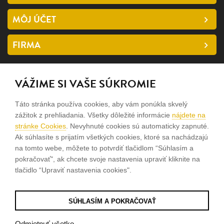
MÔJ ÚČET
FIRMA
SLEDUJTE NÁS
VÁŽIME SI VAŠE SÚKROMIE
facebook
Táto stránka používa cookies, aby vám ponúkla skvelý
instagram
zážitok z prehliadania. Všetky dôležité informácie
nájdete na
stránke Cookies
. Nevyhnuté cookies sú automaticky zapnuté.
Ak súhlasíte s prijatím všetkých cookies, ktoré sa nachádzajú
Sme rodinná firma a zameriavame sa na predaj hodiniek a
na tomto webe, môžete to potvrdiť tlačidlom “Súhlasím a
šperkov od roku 1994.
pokračovať", ak chcete svoje nastavenia upraviť kliknite na
tlačidlo “Upraviť nastavenia cookies".
Pozrite sa na naše ďaľšie web stránky.
SÚHLASÍM A POKRAČOVAŤ
© 2026
Tvorba e-shopov
od
Blueweb s.r.o.
Odmietnuť všetko