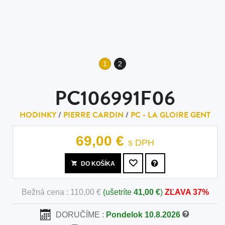
1
2
PC106991F06
HODINKY
/
PIERRE CARDIN
/
PC - LA GLOIRE GENT
69,00 €
s DPH
DO KOŠÍKA
Bežná cena : 110,00 €
(ušetríte
41,00 €
)
ZĽAVA 37%
DORUČÍME :
Pondelok 10.8.2026