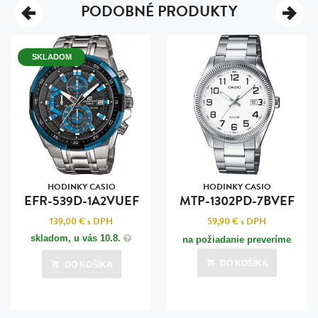
PODOBNÉ PRODUKTY
SKLADOM
HODINKY CASIO
HODINKY CASIO
EFR-539D-1A2VUEF
MTP-1302PD-7BVEF
139,00 €
s DPH
59,90 €
s DPH
skladom, u vás
10.8.
na požiadanie preveríme
DO KOŠÍKA
DO KOŠÍKA