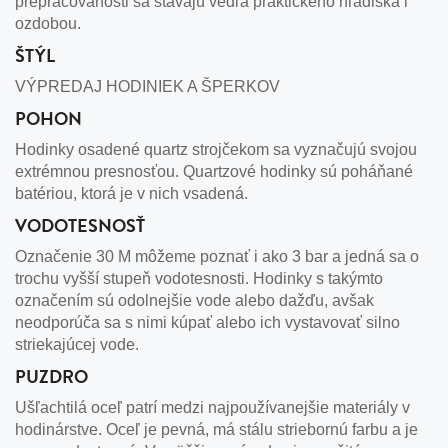
prepracovanosti sa stávajú vedľa praktického hľadiska i
ozdobou.
ŠTÝL
VÝPREDAJ HODINIEK A ŠPERKOV
POHON
Hodinky osadené quartz strojčekom sa vyznačujú svojou
extrémnou presnosťou. Quartzové hodinky sú poháňané
batériou, ktorá je v nich vsadená.
VODOTESNOSŤ
Označenie 30 M môžeme poznať i ako 3 bar a jedná sa o
trochu vyšší stupeň vodotesnosti. Hodinky s takýmto
označením sú odolnejšie vode alebo dažďu, avšak
neodporúča sa s nimi kúpať alebo ich vystavovať silno
striekajúcej vode.
PUZDRO
Ušľachtilá oceľ patrí medzi najpoužívanejšie materiály v
hodinárstve. Oceľ je pevná, má stálu striebornú farbu a je