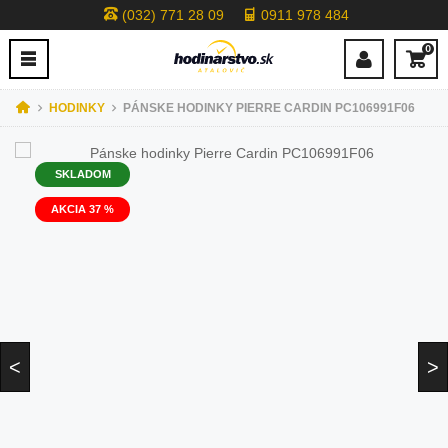
(032) 771 28 09
0911 978 484
0
HODINKY
PÁNSKE HODINKY PIERRE CARDIN PC106991F06
SKLADOM
AKCIA 37 %