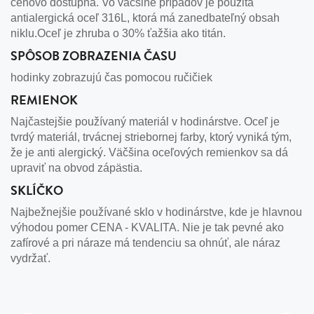
cenovo dostupná. Vo väčšine prípadov je použitá
antialergická oceľ 316L, ktorá má zanedbateľný obsah
niklu.Oceľ je zhruba o 30% ťažšia ako titán.
SPÔSOB ZOBRAZENIA ČASU
hodinky zobrazujú čas pomocou ručičiek
REMIENOK
Najčastejšie používaný materiál v hodinárstve. Oceľ je
tvrdý materiál, trvácnej striebornej farby, ktorý vyniká tým,
že je anti alergický. Väčšina oceľových remienkov sa dá
upraviť na obvod zápästia.
SKLÍČKO
Najbežnejšie používané sklo v hodinárstve, kde je hlavnou
výhodou pomer CENA - KVALITA. Nie je tak pevné ako
zafírové a pri náraze má tendenciu sa ohnúť, ale náraz
vydržať.