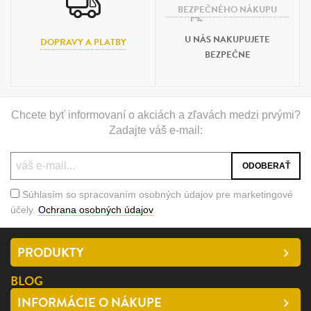
U NÁS NAKUPUJETE
DOPRAVY A PLATBY
BEZPEČNE
Chcete byť informovaní o akciách a zľavách medzi prvými?
Zadajte váš e-mail:
Súhlasím so spracovaním osobných údajov pre marketingové
účely.
Ochrana osobných údajov
PRODUKTY
BLOG
INFORMÁCIE O NÁKUPE