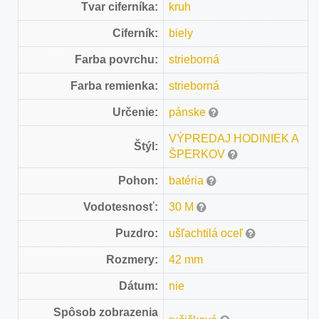
Tvar ciferníka:
kruh
Ciferník:
biely
Farba povrchu:
strieborná
Farba remienka:
strieborná
Určenie:
pánske
VÝPREDAJ HODINIEK A
Štýl:
ŠPERKOV
Pohon:
batéria
Vodotesnosť:
30 M
Puzdro:
ušľachtilá oceľ
Rozmery:
42 mm
Dátum:
nie
Spôsob zobrazenia