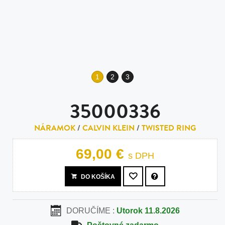
1
2
3
35000336
NÁRAMOK
/
CALVIN KLEIN
/
TWISTED RING
69,00 €
s DPH
DO KOŠÍKA
DORUČÍME :
Utorok 11.8.2026