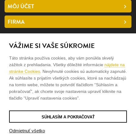
MÔJ ÚČET
FIRMA
SLEDUJTE NÁS
VÁŽIME SI VAŠE SÚKROMIE
facebook
Táto stránka používa cookies, aby vám ponúkla skvelý
instagram
zážitok z prehliadania. Všetky dôležité informácie
nájdete na
stránke Cookies
. Nevyhnuté cookies sú automaticky zapnuté.
Ak súhlasíte s prijatím všetkých cookies, ktoré sa nachádzajú
Sme rodinná firma a zameriavame sa na predaj hodiniek a
na tomto webe, môžete to potvrdiť tlačidlom “Súhlasím a
šperkov od roku 1994.
pokračovať", ak chcete svoje nastavenia upraviť kliknite na
tlačidlo “Upraviť nastavenia cookies".
Pozrite sa na naše ďaľšie web stránky.
SÚHLASÍM A POKRAČOVAŤ
© 2026
Tvorba e-shopov
od
Blueweb s.r.o.
Odmietnuť všetko