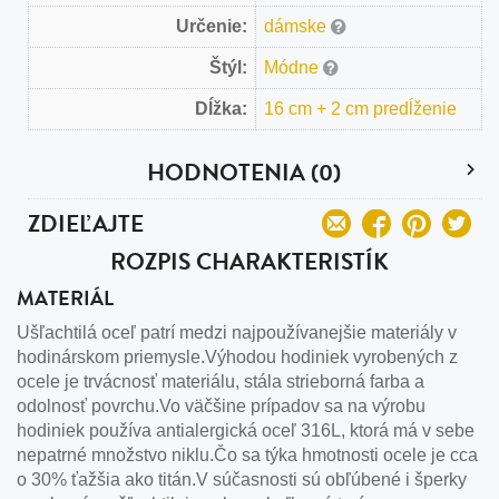
Určenie:
dámske
Štýl:
Módne
Dĺžka:
16 cm + 2 cm predĺženie
HODNOTENIA (0)
ZDIEĽAJTE
ROZPIS CHARAKTERISTÍK
MATERIÁL
Ušľachtilá oceľ patrí medzi najpoužívanejšie materiály v
hodinárskom priemysle.Výhodou hodiniek vyrobených z
ocele je trvácnosť materiálu, stála strieborná farba a
odolnosť povrchu.Vo väčšine prípadov sa na výrobu
hodiniek používa antialergická oceľ 316L, ktorá má v sebe
nepatrné množstvo niklu.Čo sa týka hmotnosti ocele je cca
o 30% ťažšia ako titán.V súčasnosti sú obľúbené i šperky