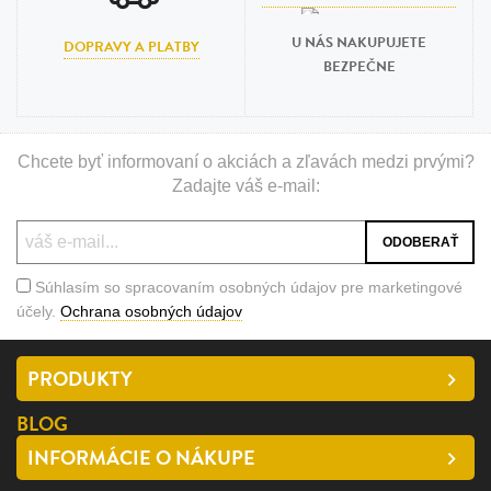
U NÁS NAKUPUJETE
DOPRAVY A PLATBY
BEZPEČNE
Chcete byť informovaní o akciách a zľavách medzi prvými?
Zadajte váš e-mail:
Súhlasím so spracovaním osobných údajov pre marketingové
účely.
Ochrana osobných údajov
PRODUKTY
BLOG
INFORMÁCIE O NÁKUPE