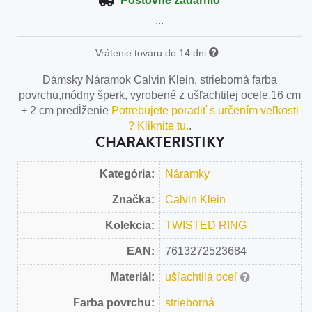
Poštovné zadarmo
...
Vrátenie tovaru do 14 dni
Dámsky Náramok Calvin Klein, strieborná farba
povrchu,módny šperk, vyrobené z ušľachtilej ocele,16 cm
+ 2 cm predĺženie
Potrebujete poradiť s určením veľkosti
? Kliknite tu.
.
CHARAKTERISTIKY
Kategória:
Náramky
Značka:
Calvin Klein
Kolekcia:
TWISTED RING
EAN:
7613272523684
Materiál:
ušľachtilá oceľ
Farba povrchu:
strieborná