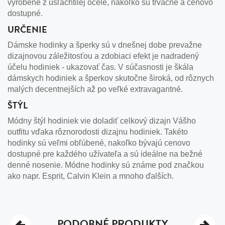
vyrobené z ušľachtilej ocele, nakoľko sú trvácne a cenovo
dostupné.
URČENIE
Dámske hodinky a šperky sú v dnešnej dobe prevažne
dizajnovou záležitosťou a zdobiaci efekt je nadradený
účelu hodiniek - ukazovať čas. V súčasnosti je škála
dámskych hodiniek a šperkov skutočne široká, od rôznych
malých decentnejších až po veľké extravagantné.
ŠTÝL
Módny štýl hodiniek vie doladiť celkový dizajn Vášho
outfitu vďaka rôznorodosti dizajnu hodiniek. Takéto
hodinky sú veľmi obľúbené, nakoľko bývajú cenovo
dostupné pre každého užívateľa a sú ideálne na bežné
denné nosenie. Módne hodinky sú známe pod značkou
ako napr. Esprit, Calvin Klein a mnoho ďalších.
PODOBNÉ PRODUKTY