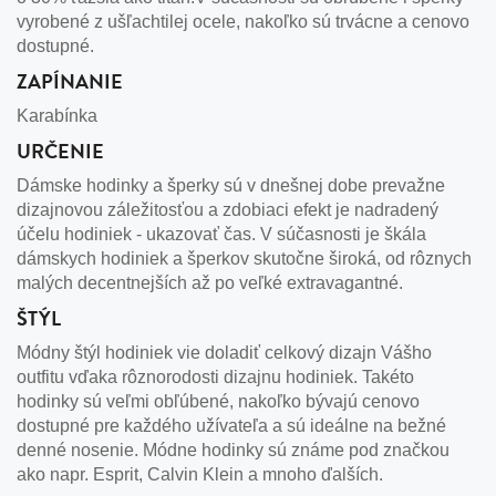
vyrobené z ušľachtilej ocele, nakoľko sú trvácne a cenovo
dostupné.
ZAPÍNANIE
Karabínka
URČENIE
Dámske hodinky a šperky sú v dnešnej dobe prevažne
dizajnovou záležitosťou a zdobiaci efekt je nadradený
účelu hodiniek - ukazovať čas. V súčasnosti je škála
dámskych hodiniek a šperkov skutočne široká, od rôznych
malých decentnejších až po veľké extravagantné.
ŠTÝL
Módny štýl hodiniek vie doladiť celkový dizajn Vášho
outfitu vďaka rôznorodosti dizajnu hodiniek. Takéto
hodinky sú veľmi obľúbené, nakoľko bývajú cenovo
dostupné pre každého užívateľa a sú ideálne na bežné
denné nosenie. Módne hodinky sú známe pod značkou
ako napr. Esprit, Calvin Klein a mnoho ďalších.