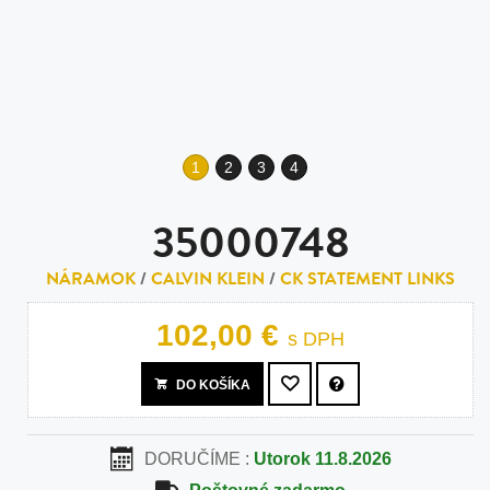
1
2
3
4
35000748
NÁRAMOK
/
CALVIN KLEIN
/
CK STATEMENT LINKS
102,00 €
s DPH
DO KOŠÍKA
DORUČÍME :
Utorok 11.8.2026