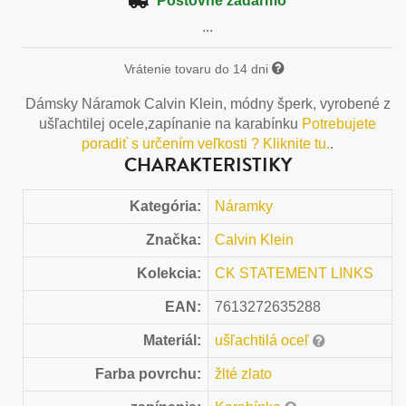
Poštovné zadarmo
...
Vrátenie tovaru do 14 dni
Dámsky Náramok Calvin Klein, módny šperk, vyrobené z
ušľachtilej ocele,zapínanie na karabínku
Potrebujete
poradiť s určením veľkosti ? Kliknite tu.
.
CHARAKTERISTIKY
Kategória:
Náramky
Značka:
Calvin Klein
Kolekcia:
CK STATEMENT LINKS
EAN:
7613272635288
Materiál:
ušľachtilá oceľ
Farba povrchu:
žlté zlato