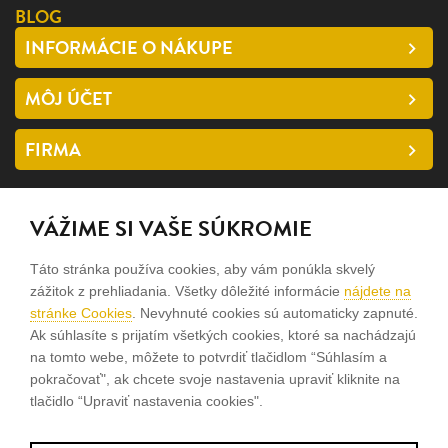
BLOG
INFORMÁCIE O NÁKUPE
MÔJ ÚČET
FIRMA
SLEDUJTE NÁS
VÁŽIME SI VAŠE SÚKROMIE
facebook
Táto stránka používa cookies, aby vám ponúkla skvelý
instagram
zážitok z prehliadania. Všetky dôležité informácie
nájdete na
stránke Cookies
. Nevyhnuté cookies sú automaticky zapnuté.
Ak súhlasíte s prijatím všetkých cookies, ktoré sa nachádzajú
Sme rodinná firma a zameriavame sa na predaj hodiniek a
na tomto webe, môžete to potvrdiť tlačidlom “Súhlasím a
šperkov od roku 1994.
pokračovať", ak chcete svoje nastavenia upraviť kliknite na
tlačidlo “Upraviť nastavenia cookies".
Pozrite sa na naše ďaľšie web stránky.