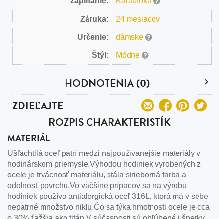
zapínanie:
Karabínka
Záruka:
24 mesiacov
Určenie:
dámske
Štýl:
Módne
HODNOTENIA (0)
ZDIEĽAJTE
ROZPIS CHARAKTERISTÍK
MATERIÁL
Ušľachtilá oceľ patrí medzi najpoužívanejšie materiály v
hodinárskom priemysle.Výhodou hodiniek vyrobených z
ocele je trvácnosť materiálu, stála strieborná farba a
odolnosť povrchu.Vo väčšine prípadov sa na výrobu
hodiniek používa antialergická oceľ 316L, ktorá má v sebe
nepatrné množstvo niklu.Čo sa týka hmotnosti ocele je cca
o 30% ťažšia ako titán.V súčasnosti sú obľúbené i šperky