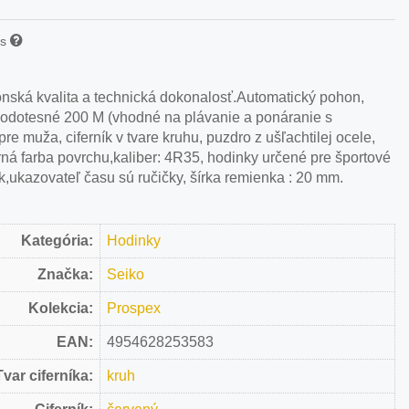
is
ponská kvalita a technická dokonalosť.Automatický pohon,
 vodotesné 200 M (vhodné na plávanie a ponáranie s
re muža, ciferník v tvare kruhu, puzdro z ušľachtilej ocele,
borná farba povrchu,kaliber: 4R35, hodinky určené pre športové
nok,ukazovateľ času sú ručičky, šírka remienka : 20 mm.
Kategória:
Hodinky
Značka:
Seiko
Kolekcia:
Prospex
EAN:
4954628253583
Tvar ciferníka:
kruh