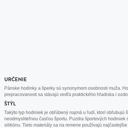
URČENIE
Pánske hodinky a šperky sú synonymom osobnosti muža. Hodi
prepracovanosti sa stávajú vedľa praktického hľadiska i ozd
ŠTÝL
Takýto typ hodiniek je obľúbený najmä u ľudí, ktorí obľubujú
neodmysliteľnou časťou športu. Puzdra športových hodiniek 
silikónu. Tieto materiály sa na remene používajú najčastejšie k