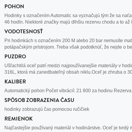
POHON
Hodinky s označením Automatic sa vyznačujú tým že sa naťah
46 hodín. Niektoré značky majú dlhšiu rezervu chodu a to až 
VODOTESNOSŤ
Pri hodinkách s označením 200 M alebo 20 bar nemusíte mať 
potápačským prístrojom. Treba však podotknúť, že nejde o b
PUZDRO
Ušľachtilá oceľ patrí medzi najpoužívanejšie materiály v hodi
316L, ktorá má zanedbateľný obsah niklu.Oceľ je zhruba o 30
KALIBER
Automatický pohon Počet vibrácií: 21 600 za hodinu Rezerv
SPÔSOB ZOBRAZENIA ČASU
hodinky zobrazujú čas pomocou ručičiek
REMIENOK
Najčastejšie používaný materiál v hodinárstve. Oceľ je tvrdý m