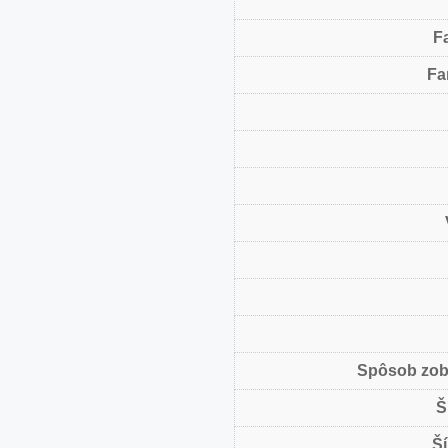
F
Fa
Spôsob zob
Š
Ší