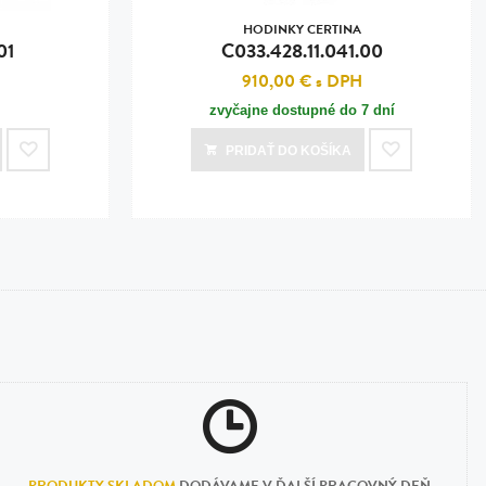
HODINKY CERTINA
01
C033.428.11.041.00
H
910,00 €
s DPH
zvyčajne dostupné do 7 dní
PRIDAŤ
DO KOŠÍKA
PRODUKTY SKLADOM
DODÁVAME V ĎALŠÍ PRACOVNÝ DEŇ