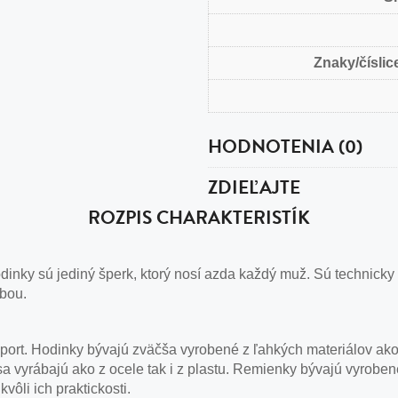
Znaky/číslice
HODNOTENIA (0)
ZDIEĽAJTE
ROZPIS CHARAKTERISTÍK
nky sú jediný šperk, ktorý nosí azda každý muž. Sú technicky
obou.
 šport. Hodinky bývajú zväčša vyrobené z ľahkých materiálov ako
sa vyrábajú ako z ocele tak i z plastu. Remienky bývajú vyrobe
vôli ich praktickosti.