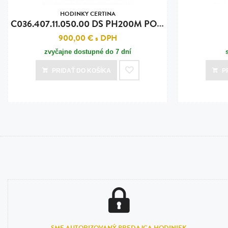
HODINKY CERTINA
C
036.407.11.050.00 DS PH200M POWERMATIC80
900,00 €
s DPH
zvyčajne dostupné do 7 dní
PRIDAŤ
DO KOŠÍKA
P
SME AUTORIZOVANÝ PREDAJCA HODINIEK