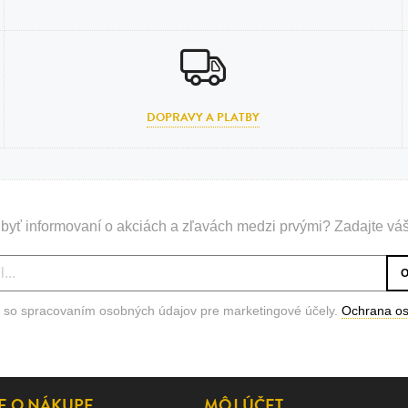
DOPRAVY A PLATBY
byť informovaní o akciách a zľavách medzi prvými? Zadajte váš
 so spracovaním osobných údajov pre marketingové účely.
Ochrana o
E O NÁKUPE
MÔJ ÚČET