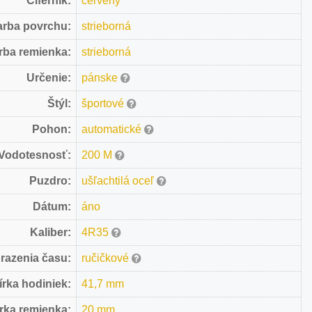
Ciferník:
červený
arba povrchu:
strieborná
rba remienka:
strieborná
Určenie:
pánske
Štýl:
športové
Pohon:
automatické
Vodotesnosť:
200 M
Puzdro:
ušľachtilá oceľ
Dátum:
áno
Kaliber:
4R35
razenia času:
ručičkové
írka hodiniek:
41,7 mm
rka remienka:
20 mm