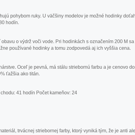
ujú pohybom ruky. U väčšiny modelov je možné hodinky doťahov
80 hodín.
obavu o výdrž voči vode. Pri hodinkách s označením 200 M sa 
ežne používané hodinky a tomu zodpovedá aj ich vyššia cena.
nárstve. Oceľ je pevná, má stálu striebornú farbu a je cenovo d
% ťažšia ako titán.
a chodu: 41 hodín Počet kameňov: 24
ateriál, trvácnej striebornej farby, ktorý vyniká tým, že je ant