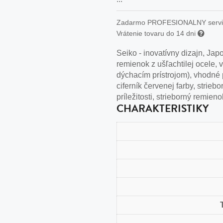
n
tilá oceľ, silikón,
Zadarmo PROFESIONALNY serv
Vrátenie tovaru do 14 dni
perla
Seiko - inovatívny dizajn, Ja
vodná perla
remienok z ušľachtilej ocele,
tilá oceľ, silikón,
dýchacím prístrojom), vhodné p
ciferník červenej farby, strie
príležitosti, strieborný remie
CHARAKTERISTIKY
lá oceľ
ilá oceľ
tilá oceľ
lá oceľ
ceľ / koža
eľ