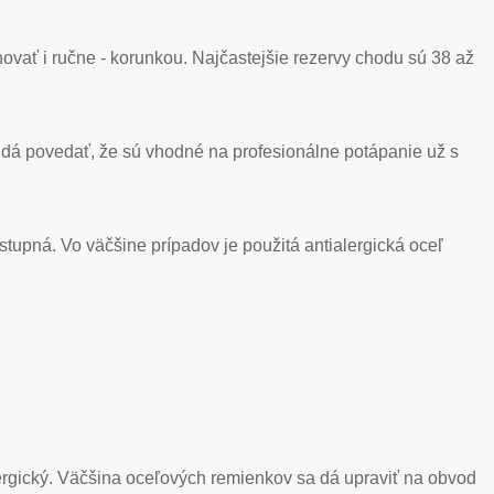
ať i ručne - korunkou. Najčastejšie rezervy chodu sú 38 až
dá povedať, že sú vhodné na profesionálne potápanie už s
ostupná. Vo väčšine prípadov je použitá antialergická oceľ
i alergický. Väčšina oceľových remienkov sa dá upraviť na obvod