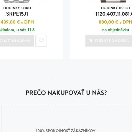
HODINKY SEIKO
HODINKY TISSOT
SRPE15J1
T120.407.11.081.
439,00 €
s DPH
880,00 €
s DP
skladom, u vás
11.8.
na objednávku
RIDAŤ
DO KOŠÍKA
PRIDAŤ
DO KOŠÍKA
PREČO NAKUPOVAŤ U NÁS?
100% SPOKOJNOSŤ ZÁKAZNÍKOV