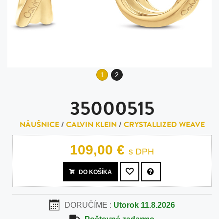
1
2
35000515
NÁUŠNICE
/
CALVIN KLEIN
/
CRYSTALLIZED WEAVE
109,00 €
s DPH
DO KOŠÍKA
DORUČÍME :
Utorok 11.8.2026