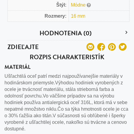
Štýl:
Módne
Rozmery:
16 mm
HODNOTENIA (0)
ZDIEĽAJTE
ROZPIS CHARAKTERISTÍK
MATERIÁL
Ušľachtilá oceľ patrí medzi najpoužívanejšie materiály v
hodinárskom priemysle.Výhodou hodiniek vyrobených z
ocele je trvácnosť materiálu, stála strieborná farba a
odolnosť povrchu.Vo väčšine prípadov sa na výrobu
hodiniek používa antialergická oceľ 316L, ktorá má v sebe
nepatrné množstvo niklu.Čo sa týka hmotnosti ocele je cca
o 30% ťažšia ako titán.V súčasnosti sú obľúbené i šperky
vyrobené z ušľachtilej ocele, nakoľko sú trvácne a cenovo
dostupné.