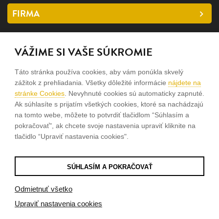
FIRMA
SLEDUJTE NÁS
VÁŽIME SI VAŠE SÚKROMIE
facebook
Táto stránka používa cookies, aby vám ponúkla skvelý
instagram
zážitok z prehliadania. Všetky dôležité informácie
nájdete na
stránke Cookies
. Nevyhnuté cookies sú automaticky zapnuté.
Ak súhlasíte s prijatím všetkých cookies, ktoré sa nachádzajú
Sme rodinná firma a zameriavame sa na predaj hodiniek a
na tomto webe, môžete to potvrdiť tlačidlom “Súhlasím a
šperkov od roku 1994.
pokračovať", ak chcete svoje nastavenia upraviť kliknite na
tlačidlo “Upraviť nastavenia cookies".
Pozrite sa na naše ďaľšie web stránky.
SÚHLASÍM A POKRAČOVAŤ
© 2026
Tvorba e-shopov
od
Blueweb s.r.o.
Odmietnuť všetko
Upraviť nastavenia cookies
Sme registrovaní na
puncovom úrade SR