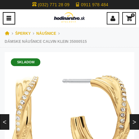
(032) 771 28 09
0911 978 484
0
ŠPERKY
NÁUŠNICE
DÁMSKE NÁUŠNICE CALVIN KLEIN 35000515
SKLADOM