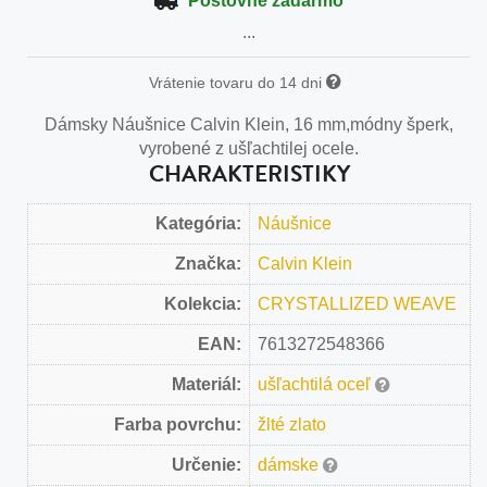
Poštovné zadarmo
...
Vrátenie tovaru do 14 dni
Dámsky Náušnice Calvin Klein, 16 mm,módny šperk,
vyrobené z ušľachtilej ocele.
CHARAKTERISTIKY
Kategória:
Náušnice
Značka:
Calvin Klein
Kolekcia:
CRYSTALLIZED WEAVE
EAN:
7613272548366
Materiál:
ušľachtilá oceľ
Farba povrchu:
žlté zlato
Určenie:
dámske