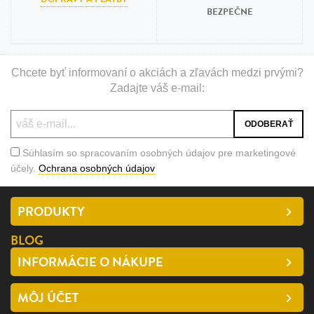
BEZPEČNE
Chcete byť informovaní o akciách a zľavách medzi prvými?
Zadajte váš e-mail:
Súhlasím so spracovaním osobných údajov pre marketingové
účely.
Ochrana osobných údajov
PRODUKTY
BLOG
INFORMÁCIE O NÁKUPE
MÔJ ÚČET