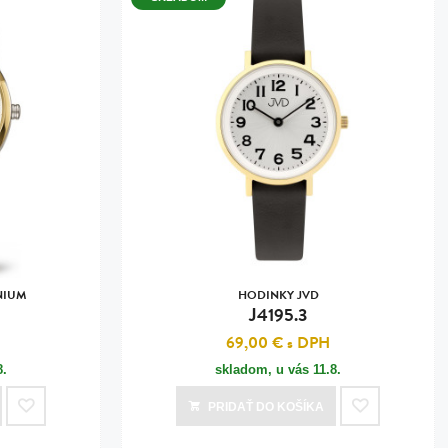
NIUM
HODINKY JVD
J4195.3
69,00 €
s DPH
8.
skladom, u vás
11.8.
PRIDAŤ
DO KOŠÍKA