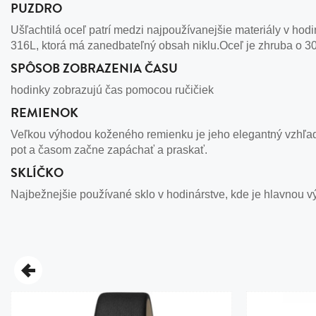
PUZDRO
Ušľachtilá oceľ patrí medzi najpoužívanejšie materiály v hodi
316L, ktorá má zanedbateľný obsah niklu.Oceľ je zhruba o 30
SPÔSOB ZOBRAZENIA ČASU
hodinky zobrazujú čas pomocou ručičiek
REMIENOK
Veľkou výhodou koženého remienku je jeho elegantný vzhľad
pot a časom začne zapáchať a praskať.
SKLÍČKO
Najbežnejšie používané sklo v hodinárstve, kde je hlavnou v