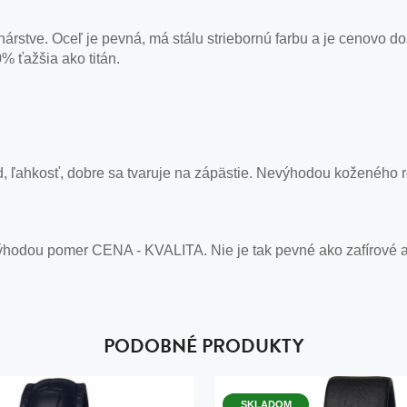
nárstve. Oceľ je pevná, má stálu striebornú farbu a je cenovo d
% ťažšia ako titán.
, ľahkosť, dobre sa tvaruje na zápästie. Nevýhodou koženého 
ýhodou pomer CENA - KVALITA. Nie je tak pevné ako zafírové a 
PODOBNÉ PRODUKTY
SKLADOM