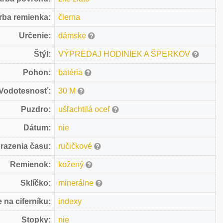
rba remienka:
čierna
Určenie:
dámske
Štýl:
VÝPREDAJ HODINIEK A ŠPERKOV
Pohon:
batéria
Vodotesnosť:
30 M
Puzdro:
ušľachtilá oceľ
Dátum:
nie
razenia času:
ručičkové
Remienok:
kožený
Sklíčko:
minerálne
 na ciferníku:
indexy
Stopky:
nie