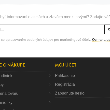
byť informovaní o akciách a zľavách medzi prvými? Zadajte váš
 so spracovaním osobných údajov pre marketingové účely.
Ochrana o
E O NÁKUPE
MÔJ ÚČET
Prihlásenie
odiniek
Registrácia
tby
Zabudnuté heslo
mena tovaru
mienky