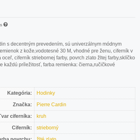
is
rdin s decentným prevedením, sú univerzálnym módnym
emienok z kože,vodotesné 30 M, vhodné pre ženu, ciferník v
 oceľ, ciferník striebornej farby, povrch zlato žltej farby,sklíčko
 každú príležitosť, farba remienka: čierna,ručičkové
Kategória:
Hodinky
Značka:
Pierre Cardin
Tvar ciferníka:
kruh
Ciferník:
strieborný
arba povrchu:
žlté zlato