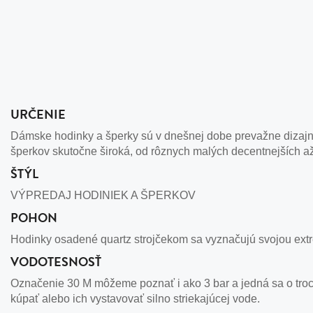
URČENIE
Dámske hodinky a šperky sú v dnešnej dobe prevažne dizajno
šperkov skutočne široká, od rôznych malých decentnejších a
ŠTÝL
VÝPREDAJ HODINIEK A ŠPERKOV
POHON
Hodinky osadené quartz strojčekom sa vyznačujú svojou extr
VODOTESNOSŤ
Označenie 30 M môžeme poznať i ako 3 bar a jedná sa o troc
kúpať alebo ich vystavovať silno striekajúcej vode.