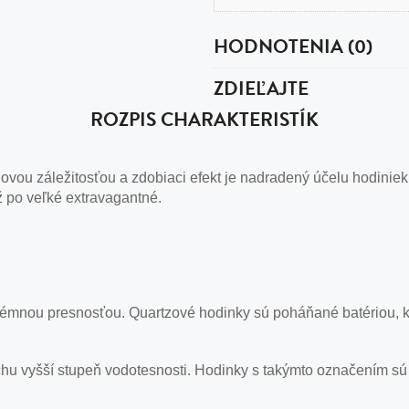
HODNOTENIA (0)
ZDIEĽAJTE
ROZPIS CHARAKTERISTÍK
vou záležitosťou a zdobiaci efekt je nadradený účelu hodiniek
ž po veľké extravagantné.
émnou presnosťou. Quartzové hodinky sú poháňané batériou, kt
hu vyšší stupeň vodotesnosti. Hodinky s takýmto označením sú