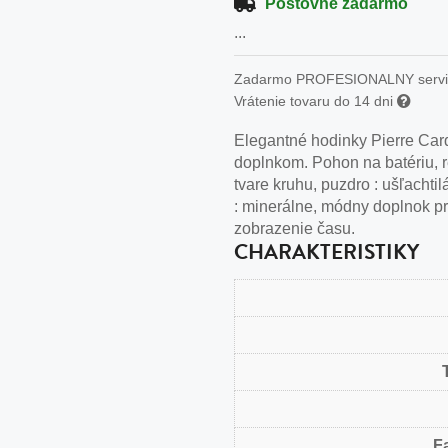
n
Poštovné zadarmo
...
tilá oceľ, silikón,
perla
Zadarmo PROFESIONALNY serv
Vrátenie tovaru do 14 dni
vodná perla
Elegantné hodinky Pierre Ca
tilá oceľ, silikón,
doplnkom. Pohon na batériu, r
tvare kruhu, puzdro : ušľachtilá
: minerálne, módny doplnok pre
zobrazenie času.
CHARAKTERISTIKY
lá oceľ
ilá oceľ
tilá oceľ
lá oceľ
ceľ / koža
eľ
F