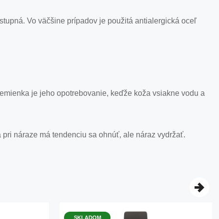
ostupná. Vo väčšine prípadov je použitá antialergická oceľ
remienka je jeho opotrebovanie, keďže koža vsiakne vodu a
pri náraze má tendenciu sa ohnúť, ale náraz vydržať.
SKLADOM