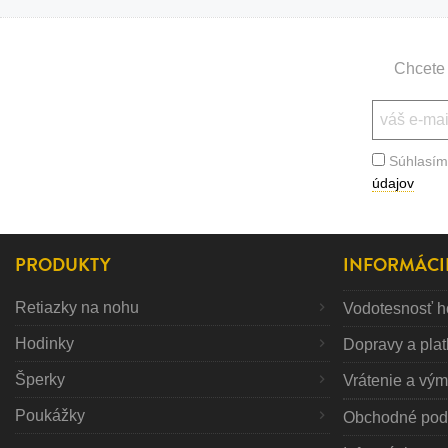
Chcete 
Súhlasím
údajov
PRODUKTY
INFORMÁCI
Retiazky na nohu
Vodotesnosť h
Hodinky
Dopravy a pla
Šperky
Vrátenie a vý
Poukážky
Obchodné pod