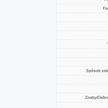
Fa
Spôsob zob
Znaky/číslice