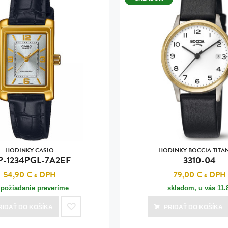
HODINKY CASIO
HODINKY BOCCIA TITA
P-1234PGL-7A2EF
3310-04
54,90 €
s DPH
79,00 €
s DPH
 požiadanie preveríme
skladom, u vás
11.
RIDAŤ
DO KOŠÍKA
PRIDAŤ
DO KOŠÍKA