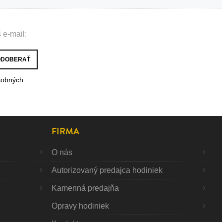
 e-mail:
sobných
FIRMA
O nás
Autorizovaný predajca hodiniek
Kamenná predajňa
Opravy hodiniek