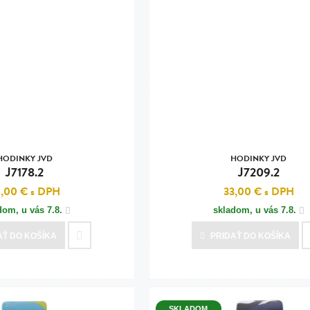
HODINKY JVD
HODINKY JVD
J7178.2
J7209.2
6,00 €
s DPH
33,00 €
s DPH
dom, u vás
7.8.
skladom, u vás
7.8.
AŤ
DO KOŠÍKA
PRIDAŤ
DO KOŠÍKA
SKLADOM