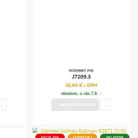
HODINKY JVD
J7209.3
33,00 €
s DPH
skladom, u vás
7.8.
PRIDAŤ
DO KOŠÍKA
AKCIA 25%
DOPREDAJ
SKLADOM