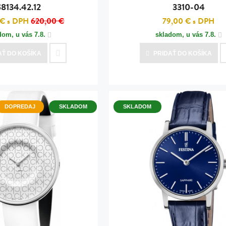
8134.42.12
3310-04
 €
s DPH
620,00 €
79,00 €
s DPH
dom, u vás
7.8.
skladom, u vás
7.8.
AŤ
DO KOŠÍKA
PRIDAŤ
DO KOŠÍKA
DOPREDAJ
SKLADOM
SKLADOM