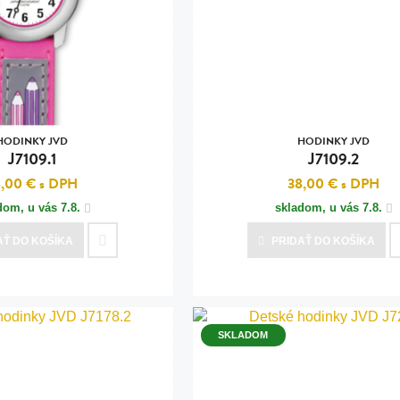
n
tilá oceľ, silikón,
perla
vodná perla
tilá oceľ, silikón,
HODINKY JVD
HODINKY JVD
J7109.1
J7109.2
8,00 €
s DPH
38,00 €
s DPH
dom, u vás
7.8.
skladom, u vás
7.8.
lá oceľ
AŤ
DO KOŠÍKA
PRIDAŤ
DO KOŠÍKA
ilá oceľ
tilá oceľ
lá oceľ
SKLADOM
ceľ / koža
eľ