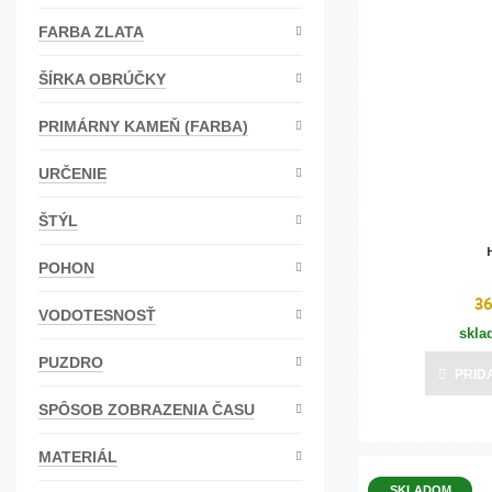
Calvin Klein
(8)
Bižutéria
Balmain
(6)
FARBA ZLATA
Jacques Lemans
(1)
Koža
ŠÍRKA OBRÚČKY
Pierre Cardin
(1)
PRIMÁRNY KAMEŇ (FARBA)
URČENIE
ŠTÝL
POHON
3
VODOTESNOSŤ
skla
PUZDRO
PRID
SPÔSOB ZOBRAZENIA ČASU
MATERIÁL
SKLADOM