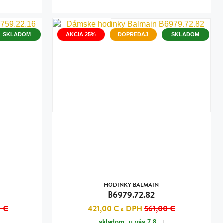
SKLADOM
AKCIA 25%
DOPREDAJ
SKLADOM
HODINKY BALMAIN
B6979.72.82
0 €
421,00 €
s DPH
561,00 €
skladom, u vás
7.8.