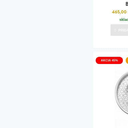
B
465,00
skla
PRID
AKCIA 45%