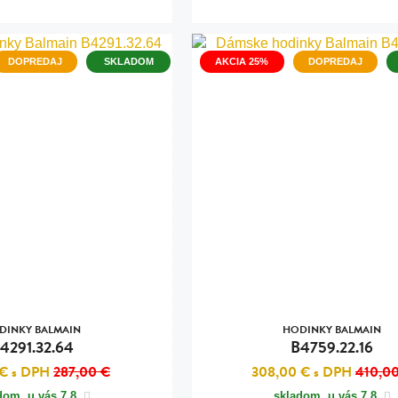
DOPREDAJ
SKLADOM
AKCIA 25%
DOPREDAJ
DINKY BALMAIN
HODINKY BALMAIN
4291.32.64
B4759.22.16
 €
s DPH
287,00 €
308,00 €
s DPH
410,0
dom, u vás
7.8.
skladom, u vás
7.8.