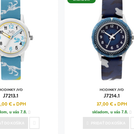
HODINKY JVD
HODINKY JVD
J7213.1
J7214.1
3,00 €
s DPH
37,00 €
s DPH
dom, u vás
7.8.
skladom, u vás
7.8.
AŤ
DO KOŠÍKA
PRIDAŤ
DO KOŠÍKA