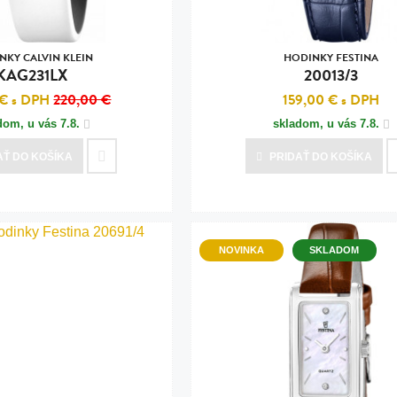
NKY CALVIN KLEIN
HODINKY FESTINA
KAG231LX
20013/3
 €
s DPH
220,00 €
159,00 €
s DPH
dom, u vás
7.8.
skladom, u vás
7.8.
AŤ
DO KOŠÍKA
PRIDAŤ
DO KOŠÍKA
NOVINKA
SKLADOM