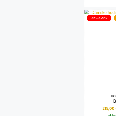
AKCIA 25%
HO
B
215,00
skla