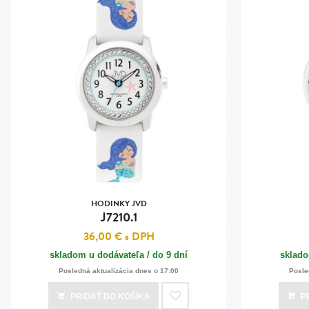
HODINKY JVD
J7210.1
36,00 €
s DPH
skladom u dodávateľa / do 9 dní
sklado
Posledná aktualizácia dnes o 17:00
Posle
PRIDAŤ
DO KOŠÍKA
P