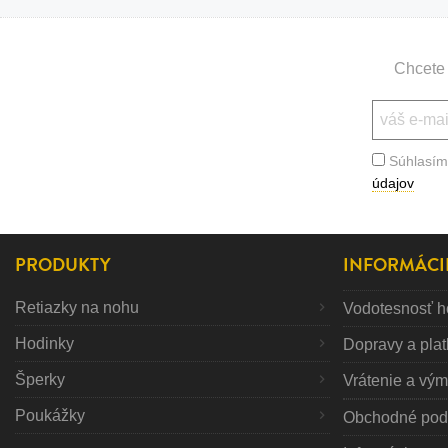
Chcete 
Súhlasím
údajov
PRODUKTY
INFORMÁCI
Retiazky na nohu
Vodotesnosť h
Hodinky
Dopravy a pla
Šperky
Vrátenie a vý
Poukážky
Obchodné pod