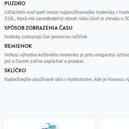
PUZDRO
Ušľachtilá oceľ patrí medzi najpoužívanejšie materiály v hodi
316L, ktorá má zanedbateľný obsah niklu.Oceľ je zhruba o 30
SPÔSOB ZOBRAZENIA ČASU
hodinky zobrazujú čas pomocou ručičiek
REMIENOK
Veľkou výhodou koženého remienku je jeho elegantný vzhľad
pot a časom začne zapáchať a praskať.
SKLÍČKO
Najbežnejšie používané sklo v hodinárstve, kde je hlavnou v