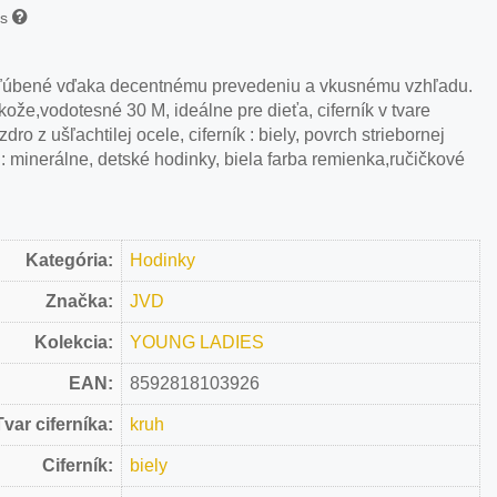
is
ľúbené vďaka decentnému prevedeniu a vkusnému vzhľadu.
ože,vodotesné 30 M, ideálne pre dieťa, ciferník v tvare
o z ušľachtilej ocele, ciferník : biely, povrch striebornej
 : minerálne, detské hodinky, biela farba remienka,ručičkové
Kategória:
Hodinky
Značka:
JVD
Kolekcia:
YOUNG LADIES
EAN:
8592818103926
Tvar ciferníka:
kruh
Ciferník:
biely