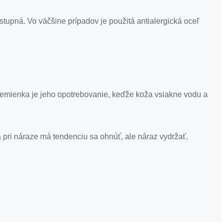
ostupná. Vo väčšine prípadov je použitá antialergická oceľ
remienka je jeho opotrebovanie, keďže koža vsiakne vodu a
pri náraze má tendenciu sa ohnúť, ale náraz vydržať.