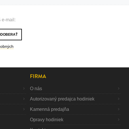
 e-mail:
sobných
FIRMA
O nás
Autorizovaný predajca hodiniek
Kamenná predajňa
Opravy hodiniek