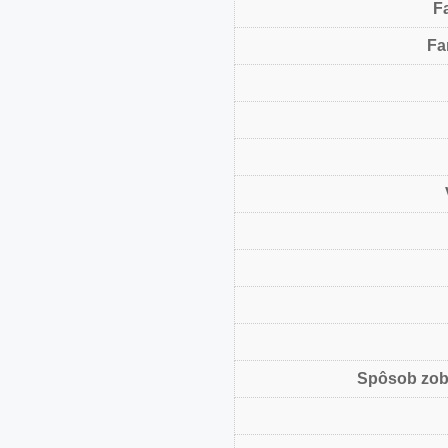
F
Fa
Spôsob zob