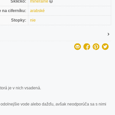
Sklíčko:
minerálne
 na ciferníku:
arabské
Stopky:
nie
orá je v nich vsadená.
 odolnejšie vode alebo dažďu, avšak neodporúča sa s nimi