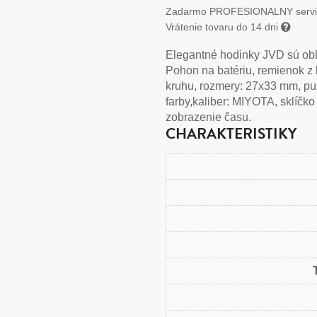
n
Zadarmo PROFESIONALNY serv
Vrátenie tovaru do 14 dni
tilá oceľ, silikón,
perla
Elegantné hodinky JVD sú ob
Pohon na batériu, remienok z k
vodná perla
kruhu, rozmery: 27x33 mm, puzdr
farby,kaliber: MIYOTA, sklíčko
tilá oceľ, silikón,
zobrazenie času.
CHARAKTERISTIKY
lá oceľ
ilá oceľ
tilá oceľ
lá oceľ
ceľ / koža
eľ