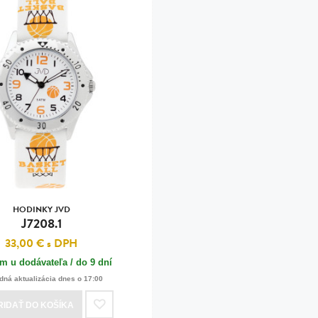
HODINKY JVD
J7208.1
33,00 €
s DPH
m u dodávateľa / do 9 dní
dná aktualizácia dnes o 17:00
RIDAŤ
DO KOŠÍKA