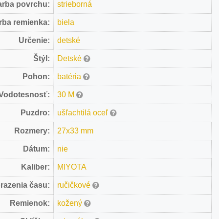
arba povrchu:
strieborná
rba remienka:
biela
Určenie:
detské
Štýl:
Detské
Pohon:
batéria
Vodotesnosť:
30 M
Puzdro:
ušľachtilá oceľ
Rozmery:
27x33 mm
Dátum:
nie
Kaliber:
MIYOTA
razenia času:
ručičkové
Remienok:
kožený