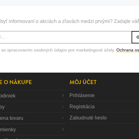
byť informovaní o akciách a zľavách medzi prvými? Zadajte váš
 so spracovaním osobných údajov pre marketingové účely.
Ochrana o
E O NÁKUPE
MÔJ ÚČET
Prihlásenie
odiniek
Registrácia
tby
Zabudnuté heslo
mena tovaru
mienky