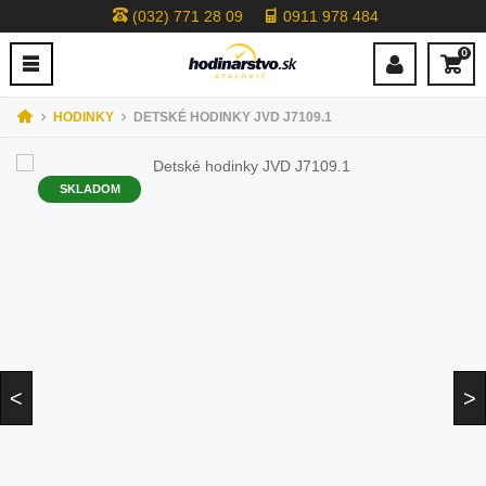
(032) 771 28 09
0911 978 484
0
HODINKY
DETSKÉ HODINKY JVD J7109.1
SKLADOM