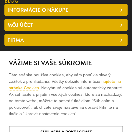
BLOG
INFORMÁCIE O NÁKUPE
MÔJ ÚČET
FIRMA
SLEDUJTE NÁS
VÁŽIME SI VAŠE SÚKROMIE
facebook
Táto stránka používa cookies, aby vám ponúkla skvelý
instagram
zážitok z prehliadania. Všetky dôležité informácie
nájdete na
stránke Cookies
. Nevyhnuté cookies sú automaticky zapnuté.
Ak súhlasíte s prijatím všetkých cookies, ktoré sa nachádzajú
Sme rodinná firma a zameriavame sa na predaj hodiniek a
na tomto webe, môžete to potvrdiť tlačidlom “Súhlasím a
šperkov od roku 1994.
pokračovať", ak chcete svoje nastavenia upraviť kliknite na
tlačidlo “Upraviť nastavenia cookies".
Pozrite sa na naše ďaľšie web stránky.