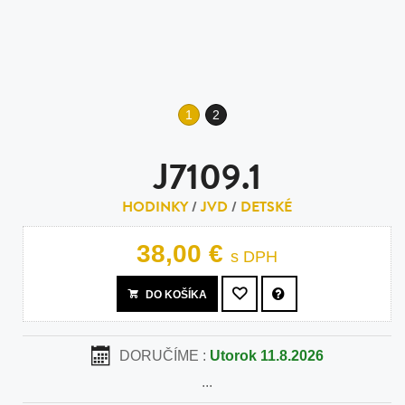
1
2
J7109.1
HODINKY
/
JVD
/
DETSKÉ
38,00 €
s DPH
DO KOŠÍKA
DORUČÍME :
Utorok 11.8.2026
...