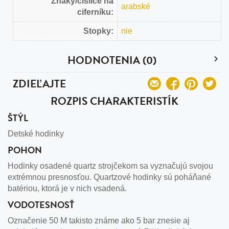
Znaky/číslice na
arabské
ciferníku:
Stopky:
nie
HODNOTENIA (0)
ZDIEĽAJTE
ROZPIS CHARAKTERISTÍK
ŠTÝL
Detské hodinky
POHON
Hodinky osadené quartz strojčekom sa vyznačujú svojou
extrémnou presnosťou. Quartzové hodinky sú poháňané
batériou, ktorá je v nich vsadená.
VODOTESNOSŤ
Označenie 50 M takisto známe ako 5 bar znesie aj