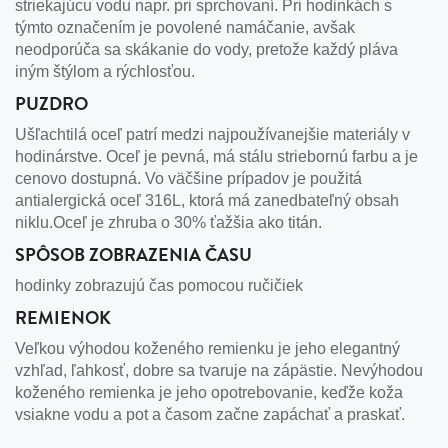
striekajúcu vodu napr. pri sprchovaní. Pri hodinkách s
týmto označením je povolené namáčanie, avšak
neodporúča sa skákanie do vody, pretože každý pláva
iným štýlom a rýchlosťou.
PUZDRO
Ušľachtilá oceľ patrí medzi najpoužívanejšie materiály v
hodinárstve. Oceľ je pevná, má stálu striebornú farbu a je
cenovo dostupná. Vo väčšine prípadov je použitá
antialergická oceľ 316L, ktorá má zanedbateľný obsah
niklu.Oceľ je zhruba o 30% ťažšia ako titán.
SPÔSOB ZOBRAZENIA ČASU
hodinky zobrazujú čas pomocou ručičiek
REMIENOK
Veľkou výhodou koženého remienku je jeho elegantný
vzhľad, ľahkosť, dobre sa tvaruje na zápästie. Nevýhodou
koženého remienka je jeho opotrebovanie, keďže koža
vsiakne vodu a pot a časom začne zapáchať a praskať.