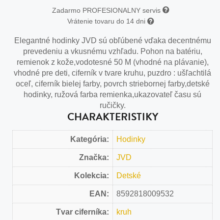
Zadarmo PROFESIONALNY servis
Vrátenie tovaru do 14 dni
Elegantné hodinky JVD sú obľúbené vďaka decentnému
prevedeniu a vkusnému vzhľadu. Pohon na batériu,
remienok z kože,vodotesné 50 M (vhodné na plávanie),
vhodné pre deti, ciferník v tvare kruhu, puzdro : ušľachtilá
oceľ, ciferník bielej farby, povrch striebornej farby,detské
hodinky, ružová farba remienka,ukazovateľ času sú
ručičky.
CHARAKTERISTIKY
Kategória:
Hodinky
Značka:
JVD
Kolekcia:
Detské
EAN:
8592818009532
Tvar ciferníka:
kruh