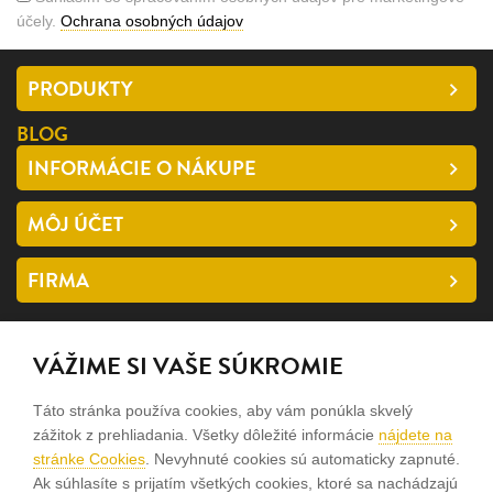
účely.
Ochrana osobných údajov
PRODUKTY
BLOG
INFORMÁCIE O NÁKUPE
MÔJ ÚČET
FIRMA
SLEDUJTE NÁS
VÁŽIME SI VAŠE SÚKROMIE
facebook
Táto stránka používa cookies, aby vám ponúkla skvelý
instagram
zážitok z prehliadania. Všetky dôležité informácie
nájdete na
stránke Cookies
. Nevyhnuté cookies sú automaticky zapnuté.
Ak súhlasíte s prijatím všetkých cookies, ktoré sa nachádzajú