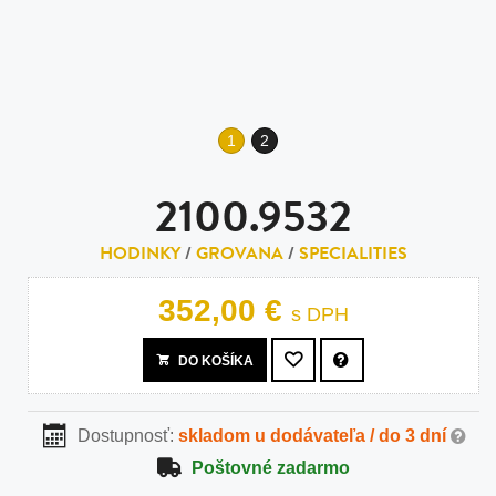
1
2
2100.9532
HODINKY
/
GROVANA
/
SPECIALITIES
352,00 €
s DPH
DO KOŠÍKA
Dostupnosť:
skladom u dodávateľa / do 3 dní
Poštovné zadarmo