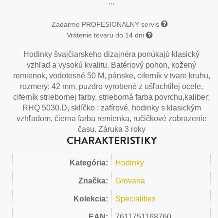
...
Zadarmo PROFESIONALNY servis
Vrátenie tovaru do 14 dni
Hodinky švajčiarskeho dizajnéra ponúkajú klasický
vzhľad a vysokú kvalitu. Batériový pohon, kožený
remienok, vodotesné 50 M, pánske, ciferník v tvare kruhu,
rozmery: 42 mm, puzdro vyrobené z ušľachtilej ocele,
ciferník striebornej farby, strieborná farba povrchu,kaliber:
RHQ 5030.D, sklíčko : zafírové, hodinky s klasickým
vzhľadom, čierna farba remienka, ručičkové zobrazenie
času. Záruka 3 roky
CHARAKTERISTIKY
Kategória:
Hodinky
Značka:
Grovana
Kolekcia:
Specialities
EAN:
7611751168760