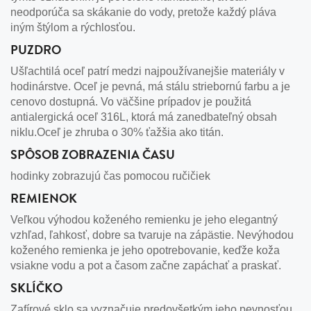
neodporúča sa skákanie do vody, pretože každý pláva
iným štýlom a rýchlosťou.
PUZDRO
Ušľachtilá oceľ patrí medzi najpoužívanejšie materiály v
hodinárstve. Oceľ je pevná, má stálu striebornú farbu a je
cenovo dostupná. Vo väčšine prípadov je použitá
antialergická oceľ 316L, ktorá má zanedbateľný obsah
niklu.Oceľ je zhruba o 30% ťažšia ako titán.
SPÔSOB ZOBRAZENIA ČASU
hodinky zobrazujú čas pomocou ručičiek
REMIENOK
Veľkou výhodou koženého remienku je jeho elegantný
vzhľad, ľahkosť, dobre sa tvaruje na zápästie. Nevýhodou
koženého remienka je jeho opotrebovanie, keďže koža
vsiakne vodu a pot a časom začne zapáchať a praskať.
SKLÍČKO
Zafírové sklo sa vyznačuje predovšetkým jeho pevnosťou