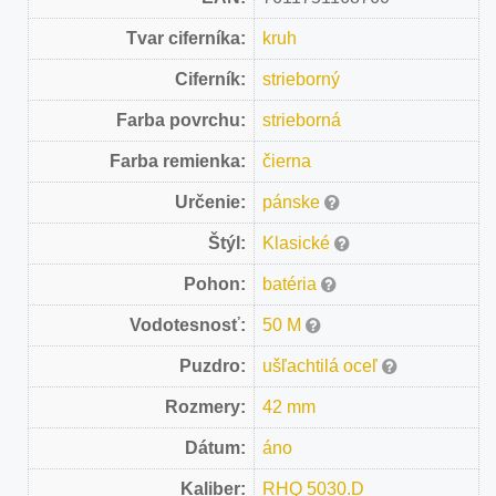
Tvar ciferníka:
kruh
Ciferník:
strieborný
Farba povrchu:
strieborná
Farba remienka:
čierna
Určenie:
pánske
Štýl:
Klasické
Pohon:
batéria
Vodotesnosť:
50 M
Puzdro:
ušľachtilá oceľ
Rozmery:
42 mm
Dátum:
áno
Kaliber:
RHQ 5030.D