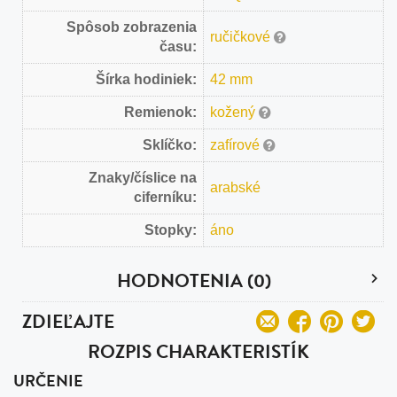
Spôsob zobrazenia
ručičkové
času:
Šírka hodiniek:
42 mm
Remienok:
kožený
Sklíčko:
zafírové
Znaky/číslice na
arabské
ciferníku:
Stopky:
áno
HODNOTENIA (0)
ZDIEĽAJTE
ROZPIS CHARAKTERISTÍK
URČENIE