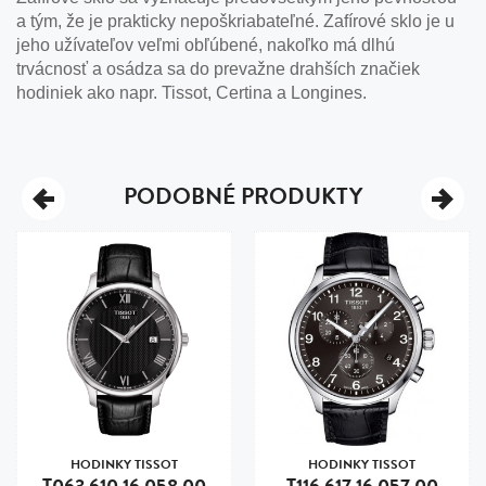
a tým, že je prakticky nepoškriabateľné. Zafírové sklo je u
jeho užívateľov veľmi obľúbené, nakoľko má dlhú
trvácnosť a osádza sa do prevažne drahších značiek
hodiniek ako napr. Tissot, Certina a Longines.
PODOBNÉ PRODUKTY
HODINKY TISSOT
HODINKY TISSOT
T063.610.16.058.00
T116.617.16.057.00