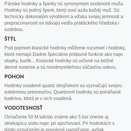
Pánske hodinky a šperky sú synonymom osobnosti muža.
Hodinky sú jediný šperk, ktorý nosí azda každý muž. Sú
technicky dokonalým výrobkom a vďaka svojej jemnosti a
prepracovanosti sa stávajú vedľa praktického hľadiska i
ozdobou.
ŠTÝL
Pod pojmom klasické hodinky môžeme rozumieť i hodinky,
ktoré nemajú žiadne špeciálne prídavné funkcie ako napr.
stopky, budík... Klasické hodinky sú určené na bežné
denné nosenie a sú neodmysliteľnou súčasťou odevu.
POHON
Hodinky osadené quartz strojčekom sa vyznačujú svojou
extrémnou presnosťou. Quartzové hodinky sú poháňané
batériou, ktorá je v nich vsadená.
VODOTESNOSŤ
Označenie 50 M takisto známe ako 5 bar znesie aj
striekajúcu vodu napr. pri sprchovaní. Pri hodinkách s
týmto označením je povolené namáčanie, avšak