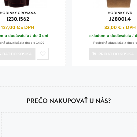
HODINKY GROVANA
HODINKY JVD
1230.1562
JZ8001.4
127,00 €
s DPH
83,00 €
s DPH
m u dodávateľa / do 3 dní
skladom u dodávateľa / d
dná aktualizácia dnes o 14:00
Posledná aktualizácia dnes 
RIDAŤ
DO KOŠÍKA
PRIDAŤ
DO KOŠÍKA
PREČO NAKUPOVAŤ U NÁS?