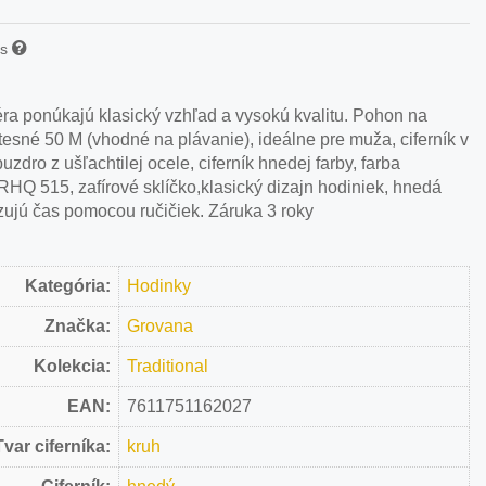
is
ra ponúkajú klasický vzhľad a vysokú kvalitu. Pohon na
tesné 50 M (vhodné na plávanie), ideálne pre muža, ciferník v
zdro z ušľachtilej ocele, ciferník hnedej farby, farba
 RHQ 515, zafírové sklíčko,klasický dizajn hodiniek, hnedá
zujú čas pomocou ručičiek. Záruka 3 roky
Kategória:
Hodinky
Značka:
Grovana
Kolekcia:
Traditional
EAN:
7611751162027
Tvar ciferníka:
kruh