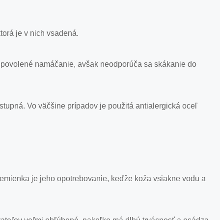
orá je v nich vsadená.
 je povolené namáčanie, avšak neodporúča sa skákanie do
ostupná. Vo väčšine prípadov je použitá antialergická oceľ
remienka je jeho opotrebovanie, keďže koža vsiakne vodu a