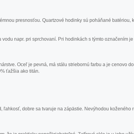
émnou presnosťou. Quartzové hodinky sú poháňané batériou, kt
cu vodu napr. pri sprchovaní. Pri hodinkách s týmto označením
nárstve. Oceľ je pevná, má stálu striebornú farbu a je cenovo d
% ťažšia ako titán.
, ľahkosť, dobre sa tvaruje na zápästie. Nevýhodou koženého 