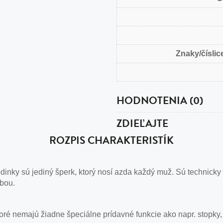
Znaky/číslice
HODNOTENIA (0)
ZDIEĽAJTE
ROZPIS CHARAKTERISTÍK
nky sú jediný šperk, ktorý nosí azda každý muž. Sú technicky
obou.
ré nemajú žiadne špeciálne prídavné funkcie ako napr. stopky,