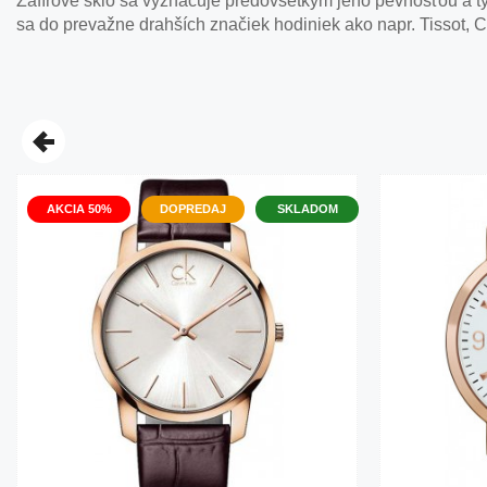
Zafírové sklo sa vyznačuje predovšetkým jeho pevnosťou a tým
sa do prevažne drahších značiek hodiniek ako napr. Tissot, C
AKCIA 50%
DOPREDAJ
SKLADOM