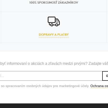
100% SPOKOJNOSŤ ZÁKAZNÍKOV
DOPRAVY A PLATBY
byť informovaní o akciách a zľavách medzi prvými? Zadajte váš
 so spracovaním osobných údajov pre marketingové účely.
Ochrana o