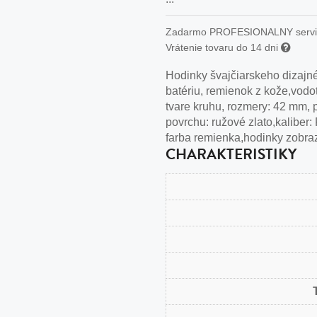
n
tilá oceľ, silikón,
Zadarmo PROFESIONALNY serv
Vrátenie tovaru do 14 dni
perla
Hodinky švajčiarskeho dizajné
vodná perla
batériu, remienok z kože,vodo
tilá oceľ, silikón,
tvare kruhu, rozmery: 42 mm, pu
povrchu: ružové zlato,kaliber:
farba remienka,hodinky zobra
CHARAKTERISTIKY
lá oceľ
ilá oceľ
tilá oceľ
lá oceľ
ceľ / koža
eľ