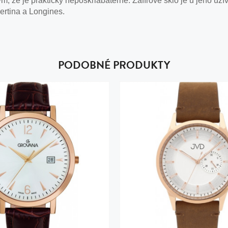
, že je prakticky nepoškriabateľné. Zafírové sklo je u jeho už
ertina a Longines.
PODOBNÉ PRODUKTY