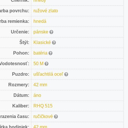
Ciferník:
hnedý
arba povrchu:
ružové zlato
rba remienka:
hnedá
Určenie:
pánske
Štýl:
Klasické
Pohon:
batéria
Vodotesnosť:
50 M
Puzdro:
ušľachtilá oceľ
Rozmery:
42 mm
Dátum:
áno
Kaliber:
RHQ 515
razenia času:
ručičkové
írka hodiniek:
42 mm