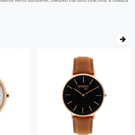
ívateľov veľmi obľúbené, nakoľko má dlhú trvácnosť a osádza