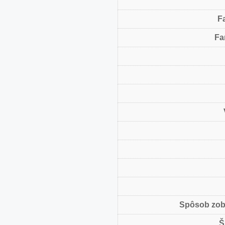
F
Fa
Spôsob zob
Š