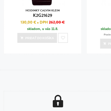
HODINKY CALVIN KLEIN
K2G21629
130,00 €
s DPH
262,00 €
skladom, u vás
11.8.
sklado
Posle
PRIDAŤ
DO KOŠÍKA
P