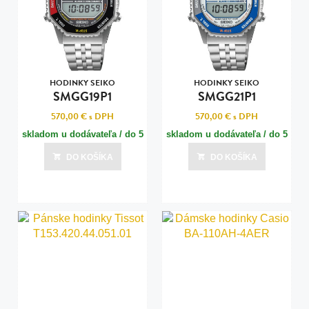
HODINKY SEIKO
HODINKY SEIKO
SMGG19P1
SMGG21P1
570,00 €
s DPH
570,00 €
s DPH
skladom u dodávateľa / do 5
skladom u dodávateľa / do 5
dní
dní
DO KOŠÍKA
DO KOŠÍKA
Posledná aktualizácia dnes o 03:00
Posledná aktualizácia dnes o 03:00