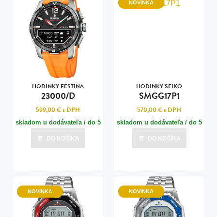
NOVINKA
HODINKY FESTINA
HODINKY SEIKO
23000/D
SMGG17P1
599,00 €
s DPH
570,00 €
s DPH
skladom u dodávateľa / do 5
skladom u dodávateľa / do 5
dní
dní
DO KOŠÍKA
DO KOŠÍKA
Posledná aktualizácia dnes o 03:00
Posledná aktualizácia dnes o 03:00
NOVINKA
NOVINKA