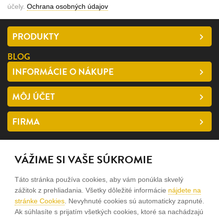
účely.
Ochrana osobných údajov
PRODUKTY
BLOG
INFORMÁCIE O NÁKUPE
MÔJ ÚČET
FIRMA
SLEDUJTE NÁS
VÁŽIME SI VAŠE SÚKROMIE
facebook
Táto stránka používa cookies, aby vám ponúkla skvelý
instagram
zážitok z prehliadania. Všetky dôležité informácie
nájdete na
stránke Cookies
. Nevyhnuté cookies sú automaticky zapnuté.
Ak súhlasíte s prijatím všetkých cookies, ktoré sa nachádzajú