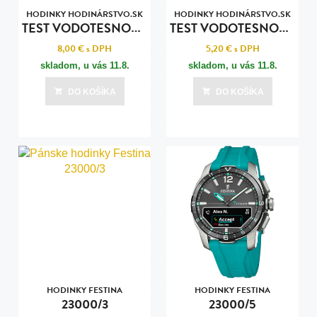
HODINKY HODINÁRSTVO.SK
HODINKY HODINÁRSTVO.SK
T
EST VODOTESNOSTI POKROČILY
T
EST VODOTESNOSTI ZÁKLADNÝ
8,00 €
s DPH
5,20 €
s DPH
skladom, u vás
11.8.
skladom, u vás
11.8.
DO KOŠÍKA
DO KOŠÍKA
HODINKY FESTINA
HODINKY FESTINA
23000/3
23000/5