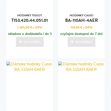
HODINKY TISSOT
HODINKY CASIO
T153.420.44.051.01
BA-110AH-4AER
1 305,00 €
s DPH
119,00 €
s DPH
skladom u dodávateľa / do 3
zvyčajne dostupné do 7 dní
dní
DO KOŠÍKA
DO KOŠÍKA
Posledná aktualizácia dnes o 03:00