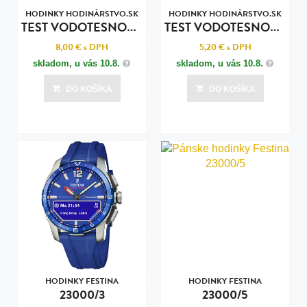
HODINKY HODINÁRSTVO.SK
HODINKY HODINÁRSTVO.SK
T
EST VODOTESNOSTI POKROČILY
T
EST VODOTESNOSTI ZÁKLADNÝ
8,00 €
s DPH
5,20 €
s DPH
skladom, u vás
10.8.
skladom, u vás
10.8.
DO KOŠÍKA
DO KOŠÍKA
HODINKY FESTINA
HODINKY FESTINA
23000/3
23000/5