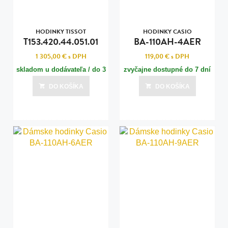
HODINKY TISSOT
HODINKY CASIO
T153.420.44.051.01
BA-110AH-4AER
1 305,00 €
s DPH
119,00 €
s DPH
skladom u dodávateľa / do 3
zvyčajne dostupné do 7 dní
dní
DO KOŠÍKA
DO KOŠÍKA
Posledná aktualizácia dnes o 07:00