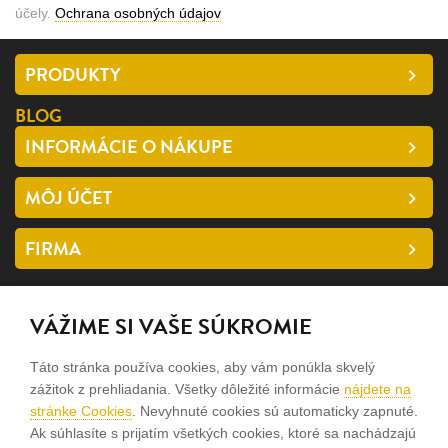
účely.
Ochrana osobných údajov
PRODUKTY
BLOG
INFORMÁCIE O NÁKUPE
MÔJ ÚČET
FIRMA
SLEDUJTE NÁS
VÁŽIME SI VAŠE SÚKROMIE
facebook
Táto stránka používa cookies, aby vám ponúkla skvelý
instagram
zážitok z prehliadania. Všetky dôležité informácie
nájdete na
stránke Cookies
. Nevyhnuté cookies sú automaticky zapnuté.
Ak súhlasíte s prijatím všetkých cookies, ktoré sa nachádzajú