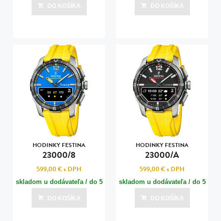
dní
dní
DO KOŠÍKA
DO KOŠÍKA
Posledná aktualizácia dnes o 07:00
Posledná aktualizácia dnes o 07:00
HODINKY FESTINA
HODINKY FESTINA
23000/8
23000/A
599,00 €
s DPH
599,00 €
s DPH
skladom u dodávateľa / do 5
skladom u dodávateľa / do 5
dní
dní
DO KOŠÍKA
DO KOŠÍKA
Posledná aktualizácia dnes o 07:00
Posledná aktualizácia dnes o 07:00