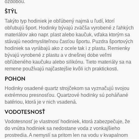
ozdobou.
ŠTÝL
Takýto typ hodiniek je obľúbený najmä u ľudí, ktorí
obľubujú šport. Hodinky bývajú zväčša vyrobené z ľahkých
materiálov ako napr. plast alebo kaučuk, vďaka ktorým sa
stávajú neodmysliteľnou časťou športu. Puzdra športových
hodiniek sa vyrábajú ako z ocele tak i z plastu. Remienky
bývajú vyrobené z plastu a v dnešnej dobe veľmi
obľúbeného kaučuku alebo silikónu. Tieto materiály sa na
remene používajú najčastejšie kvôli ich praktickosti.
POHON
Hodinky osadené quartz strojčekom sa vyznačujú svojou
extrémnou presnosťou. Quartzové hodinky sú poháňané
batériou, ktorá je v nich vsadená.
VODOTESNOSŤ
Vodotesnosť je vlastnosť hodiniek, ktorá zabezpečuje, že
do vnútra hodiniek sa nedostane voda z vonkajšieho
prostredia. A nemyslí sa pritom len na vodu v kvapalnom