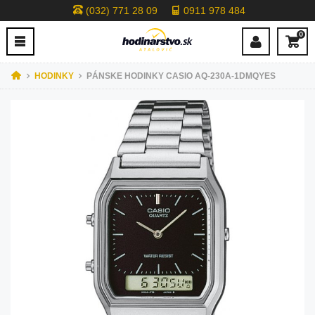
(032) 771 28 09
0911 978 484
0
HODINKY
PÁNSKE HODINKY CASIO AQ-230A-1DMQYES