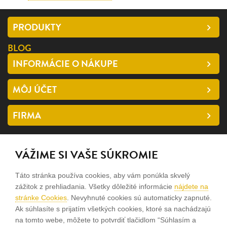
PRODUKTY
BLOG
INFORMÁCIE O NÁKUPE
MÔJ ÚČET
FIRMA
SLEDUJTE NÁS
VÁŽIME SI VAŠE SÚKROMIE
facebook
Táto stránka používa cookies, aby vám ponúkla skvelý
instagram
zážitok z prehliadania. Všetky dôležité informácie
nájdete na
stránke Cookies
. Nevyhnuté cookies sú automaticky zapnuté.
Ak súhlasíte s prijatím všetkých cookies, ktoré sa nachádzajú
Sme rodinná firma a zameriavame sa na predaj hodiniek a
na tomto webe, môžete to potvrdiť tlačidlom “Súhlasím a