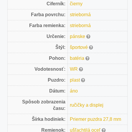
Ciferník:
čierny
Farba povrchu:
strieborná
Farba remienka:
strieborná
Určenie:
pánske
Štýl:
športové
Pohon:
batéria
Vodotesnosť:
WR
Puzdro:
plast
Dátum:
áno
Spôsob zobrazenia
ručičky a displej
času:
Šírka hodiniek:
Priemer puzdra 27,8 mm
Remienok:
ušľachtilá oceľ