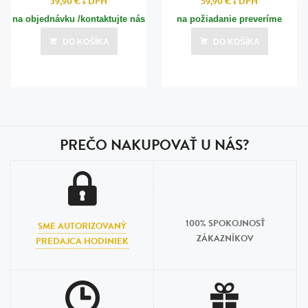
39,90 €
s DPH
59,90 €
s DPH
na objednávku /kontaktujte nás
na požiadanie preveríme
pre termín dodania/
DO KOŠÍKA
DO KOŠÍKA
PREČO NAKUPOVAŤ U NÁS?
100% SPOKOJNOSŤ
SME AUTORIZOVANÝ
ZÁKAZNÍKOV
PREDAJCA HODINIEK