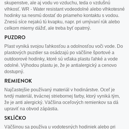
skupenstve, ale aj vodu vo vzduchu, teda o vzdušnú
vlhkosť. WR - Water resistant vodeodolné alebo vlhkotesné
hodinky sa nesmú dostať do priameho kontaktu s vodou.
Znesú síce nejakú tú kvapku, napr. pri umývaní rúk alebo
celkom mierny dážď, ale treba byť opatrný.
PUZDRO
Plast vyniká svojou ľahkosťou a odolnosťou voči vode. Do
plastových puzdier sa osádzajú po väčšine športové a
outdoorové hodinky, ktoré sú vďaka plastu ľahké a vode
odolné. Výhodou plastu je, že je antialergický a cenovo
dostupný.
REMIENOK
Najčastejšie používaný materiál v hodinárstve. Oceľ je
tvrdý materiál, trvácnej striebornej farby, ktorý vyniká tým,
že je anti alergický. Väčšina oceľových remienkov sa dá
upraviť na obvod zápästia.
SKLÍČKO
Väčšinou sa používa u vodotesných hodiniek alebo pri