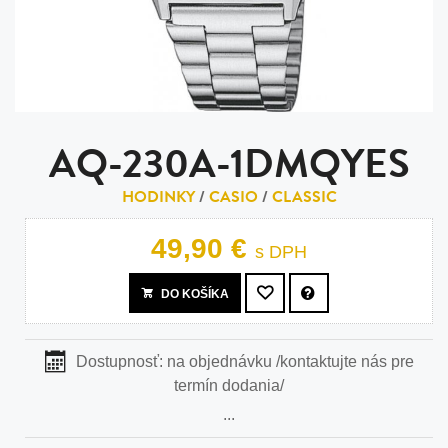
AQ-230A-1DMQYES
HODINKY
/
CASIO
/
CLASSIC
49,90 €
s DPH
DO KOŠÍKA
Dostupnosť:
na objednávku /kontaktujte nás pre
termín dodania/
...