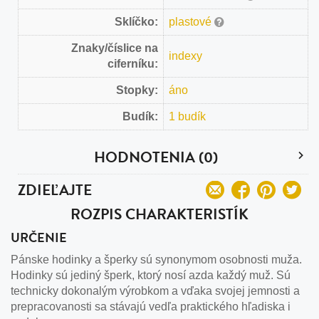
Sklíčko:
plastové
Znaky/číslice na
indexy
ciferníku:
Stopky:
áno
Budík:
1 budík
HODNOTENIA (0)
ZDIEĽAJTE
ROZPIS CHARAKTERISTÍK
URČENIE
Pánske hodinky a šperky sú synonymom osobnosti muža.
Hodinky sú jediný šperk, ktorý nosí azda každý muž. Sú
technicky dokonalým výrobkom a vďaka svojej jemnosti a
prepracovanosti sa stávajú vedľa praktického hľadiska i