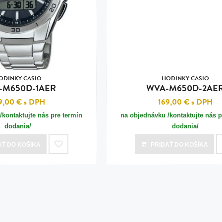
n
tilá oceľ, silikón,
perla
vodná perla
tilá oceľ, silikón,
ODINKY CASIO
HODINKY CASIO
-M650D-1AER
WVA-M650D-2AE
9,00 €
s DPH
169,00 €
s DPH
/kontaktujte nás pre termín
na objednávku /kontaktujte nás p
lá oceľ
dodania/
dodania/
ilá oceľ
AŤ
DO KOŠÍKA
PRIDAŤ
DO KOŠÍKA
tilá oceľ
lá oceľ
ceľ / koža
eľ