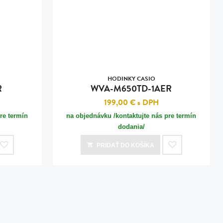
HODINKY CASIO
R
WVA-M650TD-1AER
199,00 €
s DPH
re termín
na objednávku /kontaktujte nás pre termín
dodania/
PRIDAŤ
DO KOŠÍKA