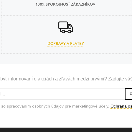
100% SPOKOJNOSŤ ZÁKAZNÍKOV
DOPRAVY A PLATBY
byť informovaní o akciách a zľavách medzi prvými? Zadajte váš
 so spracovaním osobných údajov pre marketingové účely.
Ochrana o