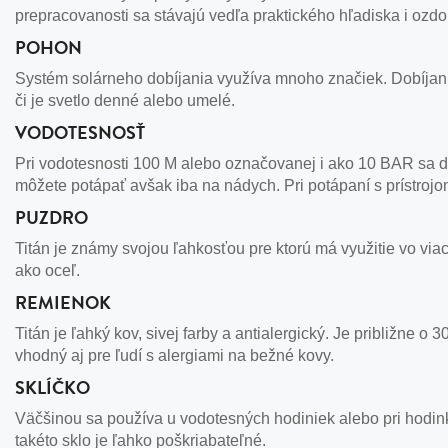
prepracovanosti sa stávajú vedľa praktického hľadiska i ozd
POHON
Systém solárneho dobíjania využíva mnoho značiek. Dobíjanie
či je svetlo denné alebo umelé.
VODOTESNOSŤ
Pri vodotesnosti 100 M alebo označovanej i ako 10 BAR sa d
môžete potápať avšak iba na nádych. Pri potápaní s prístroj
PUZDRO
Titán je známy svojou ľahkosťou pre ktorú má využitie vo viac
ako oceľ.
REMIENOK
Titán je ľahký kov, sivej farby a antialergický. Je približne o
vhodný aj pre ľudí s alergiami na bežné kovy.
SKLÍČKO
Väčšinou sa používa u vodotesných hodiniek alebo pri hodink
takéto sklo je ľahko poškriabateľné.