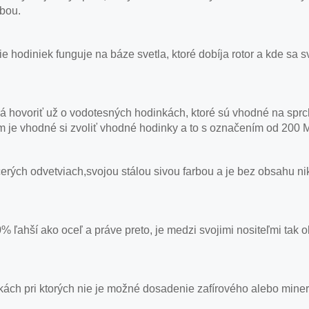
obou.
 hodiniek funguje na báze svetla, ktoré dobíja rotor a kde sa 
á hovoriť už o vodotesných hodinkách, ktoré sú vhodné na sprc
om je vhodné si zvoliť vhodné hodinky a to s označením od 200 
erých odvetviach,svojou stálou sivou farbou a je bez obsahu nik
 30% ľahší ako oceľ a práve preto, je medzi svojimi nositeľmi tak
ách pri ktorých nie je možné dosadenie zafírového alebo miner