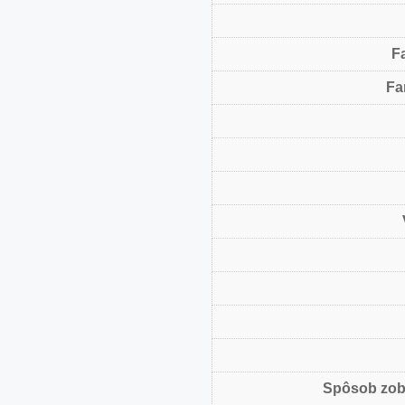
F
Fa
Spôsob zob