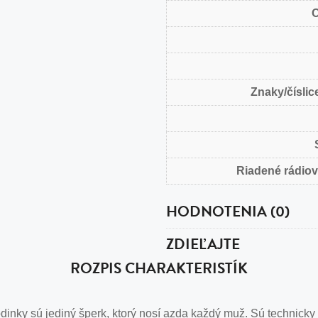
O
Znaky/číslice
Riadené rádio
HODNOTENIA (0)
ZDIEĽAJTE
ROZPIS CHARAKTERISTÍK
nky sú jediný šperk, ktorý nosí azda každý muž. Sú technicky