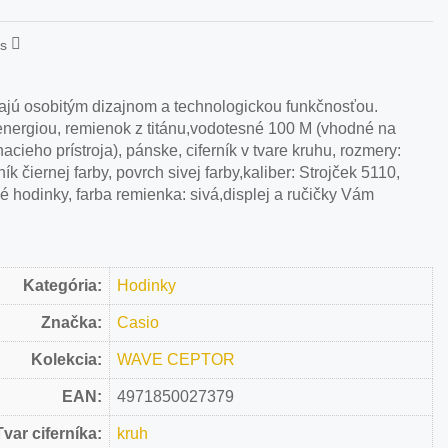
is
ajú osobitým dizajnom a technologickou funkčnosťou.
ergiou, remienok z titánu,vodotesné 100 M (vhodné na
cieho prístroja), pánske, ciferník v tvare kruhu, rozmery:
ík čiernej farby, povrch sivej farby,kaliber: Strojček 5110,
é hodinky, farba remienka: sivá,displej a ručičky Vám
Kategória:
Hodinky
Značka:
Casio
Kolekcia:
WAVE CEPTOR
EAN:
4971850027379
Tvar ciferníka:
kruh