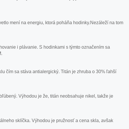
svetlo mení na energiu, ktorá poháňa hodinky.Nezáleží na tom
hovanie i plávanie. S hodinkami s týmto označením sa
M.
lu čím sa stáva antialergický. Titán je zhruba o 30% ľahší
 obľúbený. Výhodou je že, titán neobsahuje nikel, takže je
álneho sklíčka. Výhodou je pružnosť a cena skla, avšak