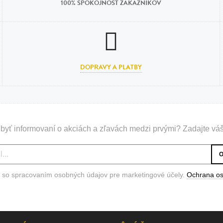
100% SPOKOJNOSŤ ZÁKAZNÍKOV
DOPRAVY A PLATBY
byť informovaní o akciách a zľavách medzi prvými? Zadajte váš
 so spracovaním osobných údajov pre marketingové účely.
Ochrana o