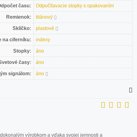
dpočet času:
Odpočítavacie stopky s opakovaním
Remienok:
titánový
Sklíčko:
plastové
 na ciferníku:
indexy
Stopky:
áno
Svetové časy:
áno
vým signálom:
áno
 dokonalým výrobkom a vďaka svojej jemnosti a