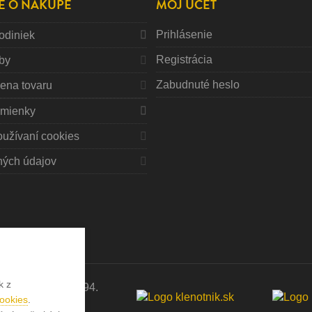
E O NÁKUPE
MÔJ ÚČET
Prihlásenie
odiniek
Registrácia
tby
Zabudnuté heslo
mena tovaru
mienky
oužívaní cookies
ných údajov
k z
erkov od roku 1994.
Cookies
.