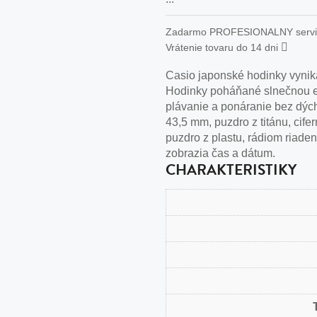
n
tilá oceľ, silikón,
Zadarmo PROFESIONALNY serv
Vrátenie tovaru do 14 dni
perla
Casio japonské hodinky vynik
vodná perla
Hodinky poháňané slnečnou en
tilá oceľ, silikón,
plávanie a ponáranie bez dýcha
43,5 mm, puzdro z titánu, cifern
puzdro z plastu, rádiom riaden
zobrazia čas a dátum.
CHARAKTERISTIKY
lá oceľ
ilá oceľ
tilá oceľ
lá oceľ
ceľ / koža
eľ