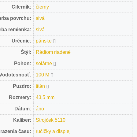
Ciferník:
čierny
arba povrchu:
sivá
rba remienka:
sivá
Určenie:
pánske
Štýl:
Rádiom riadené
Pohon:
solárne
Vodotesnosť:
100 M
Puzdro:
titán
Rozmery:
43,5 mm
Dátum:
áno
Kaliber:
Strojček 5110
razenia času:
ručičky a displej