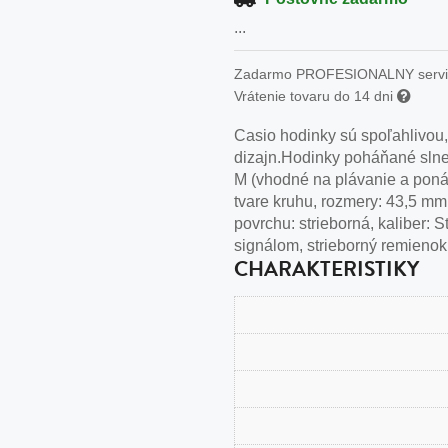
n
...
tilá oceľ, silikón,
perla
Zadarmo PROFESIONALNY serv
Vrátenie tovaru do 14 dni
vodná perla
Casio hodinky sú spoľahlivou,
tilá oceľ, silikón,
dizajn.Hodinky poháňané slne
M (vhodné na plávanie a ponár
tvare kruhu, rozmery: 43,5 mm, 
povrchu: strieborná, kaliber: 
signálom, strieborný remienok,
lá oceľ
CHARAKTERISTIKY
ilá oceľ
tilá oceľ
lá oceľ
ceľ / koža
eľ