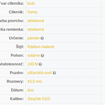
Tvar ciferníka:
kruh
Ciferník:
čierny
arba povrchu:
strieborná
rba remienka:
strieborná
Určenie:
pánske
Štýl:
Rádiom riadené
Pohon:
solárne
Vodotesnosť:
100 M
Puzdro:
ušľachtilá oceľ
Rozmery:
43,5 mm
Dátum:
áno
Kaliber:
Strojček 5110