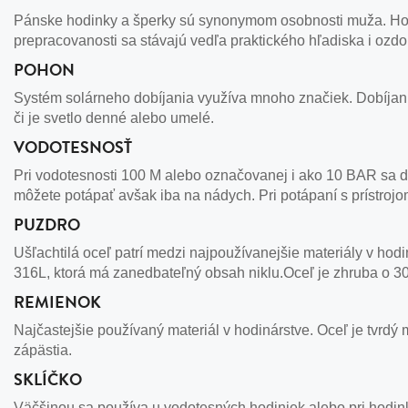
Pánske hodinky a šperky sú synonymom osobnosti muža. Hodi
prepracovanosti sa stávajú vedľa praktického hľadiska i ozd
POHON
Systém solárneho dobíjania využíva mnoho značiek. Dobíjanie
či je svetlo denné alebo umelé.
VODOTESNOSŤ
Pri vodotesnosti 100 M alebo označovanej i ako 10 BAR sa d
môžete potápať avšak iba na nádych. Pri potápaní s prístroj
PUZDRO
Ušľachtilá oceľ patrí medzi najpoužívanejšie materiály v hodi
316L, ktorá má zanedbateľný obsah niklu.Oceľ je zhruba o 30
REMIENOK
Najčastejšie používaný materiál v hodinárstve. Oceľ je tvrdý m
zápästia.
SKLÍČKO
Väčšinou sa používa u vodotesných hodiniek alebo pri hodink