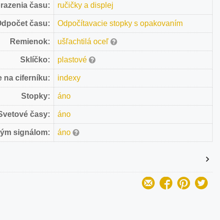
razenia času:
ručičky a displej
dpočet času:
Odpočítavacie stopky s opakovaním
Remienok:
ušľachtilá oceľ
Sklíčko:
plastové
 na ciferníku:
indexy
Stopky:
áno
Svetové časy:
áno
vým signálom:
áno