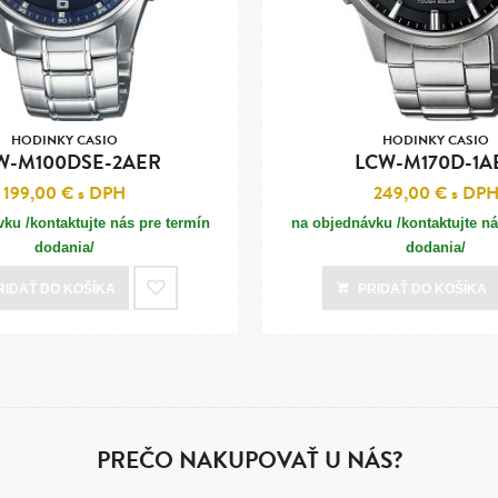
HODINKY CASIO
HODINKY CASIO
W-M100DSE-2AER
LCW-M170D-1A
199,00 €
s DPH
249,00 €
s DP
ku /kontaktujte nás pre termín
na objednávku /kontaktujte ná
dodania/
dodania/
RIDAŤ
DO KOŠÍKA
PRIDAŤ
DO KOŠÍKA
PREČO NAKUPOVAŤ U NÁS?