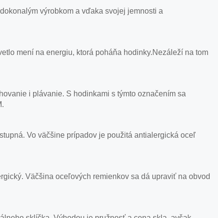
 dokonalým výrobkom a vďaka svojej jemnosti a
svetlo mení na energiu, ktorá poháňa hodinky.Nezáleží na tom
hovanie i plávanie. S hodinkami s týmto označením sa
M.
ostupná. Vo väčšine prípadov je použitá antialergická oceľ
i alergický. Väčšina oceľových remienkov sa dá upraviť na obvod
álneho sklíčka. Výhodou je pružnosť a cena skla, avšak