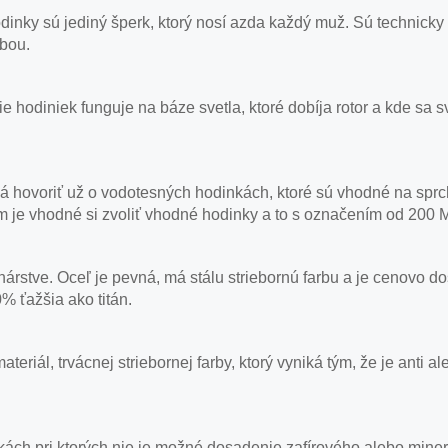
nky sú jediný šperk, ktorý nosí azda každý muž. Sú technicky
obou.
 hodiniek funguje na báze svetla, ktoré dobíja rotor a kde sa 
á hovoriť už o vodotesných hodinkách, ktoré sú vhodné na sprc
om je vhodné si zvoliť vhodné hodinky a to s označením od 200 
nárstve. Oceľ je pevná, má stálu striebornú farbu a je cenovo d
% ťažšia ako titán.
ateriál, trvácnej striebornej farby, ktorý vyniká tým, že je ant
ách pri ktorých nie je možné dosadenie zafírového alebo miner