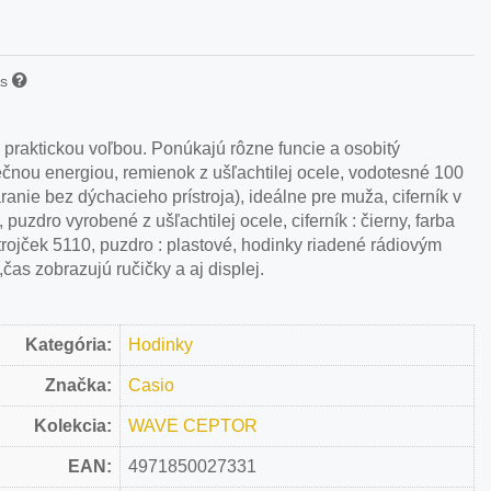
is
 praktickou voľbou. Ponúkajú rôzne funcie a osobitý
čnou energiou, remienok z ušľachtilej ocele, vodotesné 100
anie bez dýchacieho prístroja), ideálne pre muža, ciferník v
puzdro vyrobené z ušľachtilej ocele, ciferník : čierny, farba
Strojček 5110, puzdro : plastové, hodinky riadené rádiovým
čas zobrazujú ručičky a aj displej.
Kategória:
Hodinky
Značka:
Casio
Kolekcia:
WAVE CEPTOR
EAN:
4971850027331