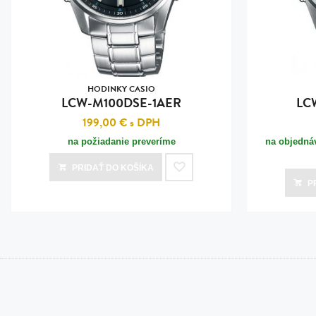
HODINKY CASIO
LCW-M100DSE-1AER
LC
199,00 €
s DPH
na požiadanie preveríme
na objednáv
PRIDAŤ
DO KOŠÍKA
P