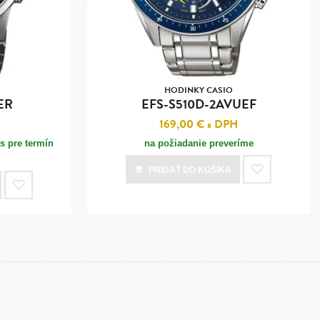
HODINKY CASIO
ER
EFS-S510D-2AVUEF
H
169,00 €
s DPH
s pre termín
na požiadanie preveríme
PRIDAŤ
DO KOŠÍKA