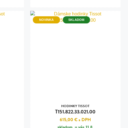
NOVINKA
SKLADOM
HODINKY TISSOT
T151.822.33.021.00
615,00 €
s DPH
skladom, u vás
11.8.