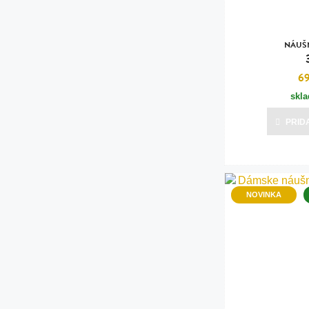
NÁUŠN
6
skl
PRID
NOVINKA