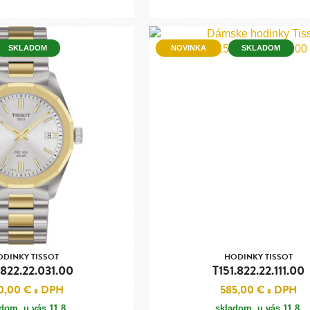
SKLADOM
NOVINKA
SKLADOM
ODINKY TISSOT
HODINKY TISSOT
.822.22.031.00
T151.822.22.111.00
0,00 €
s DPH
585,00 €
s DPH
adom, u vás
11.8.
skladom, u vás
11.8.