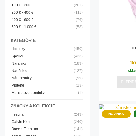
Rádiom riadené hodinky
Značkové hodinky
Titán, turmalí
100 € - 200 €
(261)
Elegantné hodinky
Detské hodinky
Titán, ušľaqch
200 € - 400 €
(111)
400 € - 600 €
(76)
sladkovodná 
Servis pre hodinky
Elegantné hodinky
600 € - 1 000 €
(58)
Titán, sladko
VÝPREDAJ HODINIEK A
Servis pre hodinky
KATEGÓRIE
ŠPERKOV hodinky
Titán, ušľaqch
VÝPREDAJ HODINIEK A
HO
Hodinky
(450)
turmalíny
Rádiom riadené hodinky
ŠPERKOV hodinky
Šperky
(433)
15
Náramky
(183)
Titán/koža
Špeciálne hodinky
Rádiom riadené hodinky
skl
Náušnice
(127)
Koža-ušľachti
Limitovaná edícia hodinky
Špeciálne hodinky
Náhrdelníky
(99)
PRID
Prstene
(23)
Textil-ušľacht
Manžetové gombíky
(1)
Sodalit-ušľach
ZNAČKY A KOLEKCIE
Onyx-ušťachti
NOVINKA
Festina
(243)
Chirurgická o
Calvin Klein
(240)
Boccia Titanium
(141)
Ušľachtilá oc