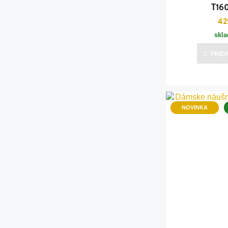
T160
42
skl
PRID
NOVINKA