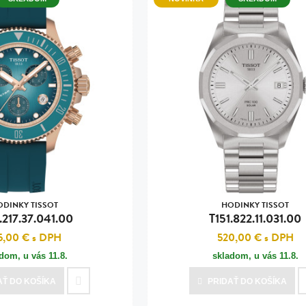
ODINKY TISSOT
HODINKY TISSOT
.217.37.041.00
T151.822.11.031.00
5,00 €
s DPH
520,00 €
s DPH
adom, u vás
11.8.
skladom, u vás
11.8.
AŤ
DO KOŠÍKA
PRIDAŤ
DO KOŠÍKA