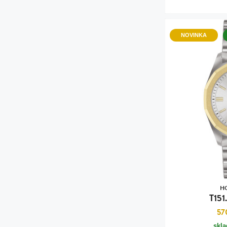
NOVINKA
H
T151
57
skl