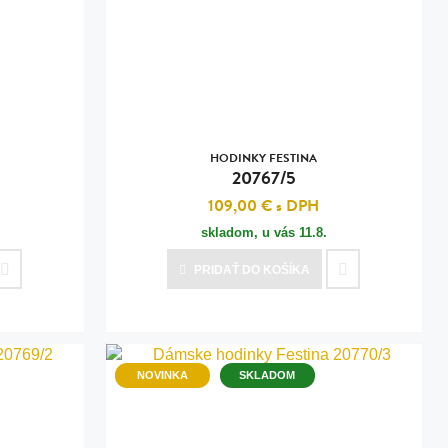
HODINKY FESTINA
20767/5
109,00 €
s DPH
skladom, u vás
11.8.
PRIDAŤ
DO KOŠÍKA
NOVINKA
SKLADOM