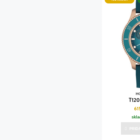
H
T120
61
skl
PRID