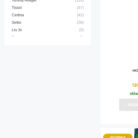
Tommy Hilfiger
(110)
Bižutéria
Tissot
(57)
Certina
(42)
Koža
Seiko
(36)
Liu Jo
(5)
Brosway
(5)
JVD
(4)
HO
13
skl
PRID
NOVINKA