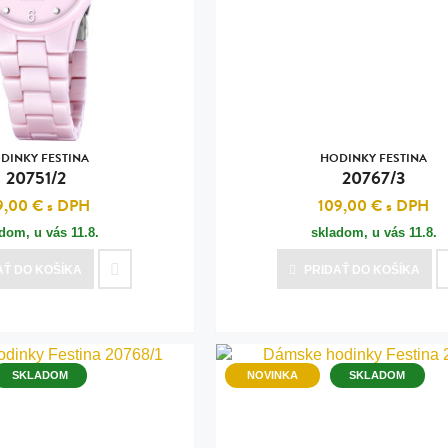
n
tilá oceľ, silikón,
perla
vodná perla
tilá oceľ, silikón,
DINKY FESTINA
HODINKY FESTINA
20751/2
20767/3
9,00 €
s DPH
109,00 €
s DPH
adom, u vás
11.8.
skladom, u vás
11.8.
lá oceľ
AŤ
DO KOŠÍKA
PRIDAŤ
DO KOŠÍKA
ilá oceľ
tilá oceľ
lá oceľ
SKLADOM
NOVINKA
SKLADOM
ceľ / koža
eľ