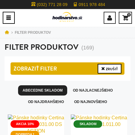
(032) 771 28 09
0911 978 484
0
FILTER PRODUKTOV
FILTER PRODUKTOV
(169)
ZOBRAZIŤ
FILTER
ZRUŠIŤ
ABECEDNE SKLADOM
OD NAJLACNEJŠIEHO
OD NAJDRAHŠIEHO
OD NAJNOVŠIEHO
AKCIA 10%
SKLADOM
DOPREDAJ