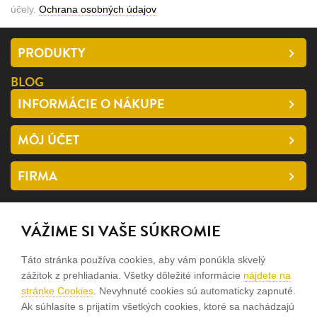
účely.
Ochrana osobných údajov
PRODUKTY
BLOG
INFORMÁCIE O NÁKUPE
MÔJ ÚČET
FIRMA
SLEDUJTE NÁS
VÁŽIME SI VAŠE SÚKROMIE
facebook
Táto stránka používa cookies, aby vám ponúkla skvelý
instagram
zážitok z prehliadania. Všetky dôležité informácie
nájdete na
stránke Cookies
. Nevyhnuté cookies sú automaticky zapnuté.
Ak súhlasíte s prijatím všetkých cookies, ktoré sa nachádzajú