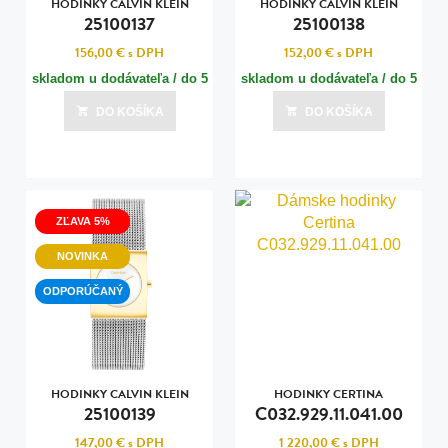
HODINKY CALVIN KLEIN
HODINKY CALVIN KLEIN
25100137
25100138
156,00 €
s DPH
152,00 €
s DPH
skladom u dodávateľa / do 5
skladom u dodávateľa / do 5
dní
dní
DO KOŠÍKA
DO KOŠÍKA
Posledná aktualizácia dnes o 13:00
Posledná aktualizácia dnes o 13:00
ZĽAVA 5%
NOVINKA
ODPORÚČANÝ
HODINKY CALVIN KLEIN
HODINKY CERTINA
25100139
C032.929.11.041.00
147,00 €
s DPH
1 220,00 €
s DPH