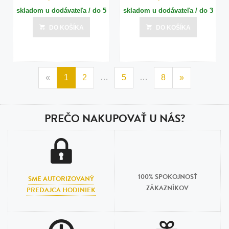
skladom u dodávateľa / do 5
skladom u dodávateľa / do 3
dní
dní
DO KOŠÍKA
DO KOŠÍKA
Posledná aktualizácia dnes o 13:00
Posledná aktualizácia dnes o 13:00
…
…
«
1
2
5
8
»
PREČO NAKUPOVAŤ U NÁS?
100% SPOKOJNOSŤ
SME AUTORIZOVANÝ
ZÁKAZNÍKOV
PREDAJCA HODINIEK