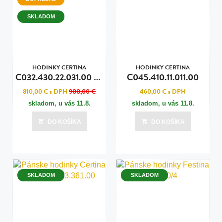
SKLADOM
HODINKY CERTINA
HODINKY CERTINA
C
032.430.22.031.00 DS ACTION
C045.410.11.011.00
810,00 €
s DPH
900,00 €
460,00 €
s DPH
skladom, u vás
11.8.
skladom, u vás
11.8.
DO KOŠÍKA
DO KOŠÍKA
SKLADOM
SKLADOM