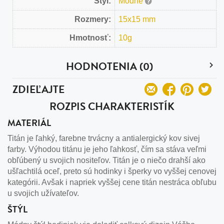
Štýl:
Módne
Rozmery:
15x15 mm
Hmotnosť:
10g
HODNOTENIA (0)
ZDIEĽAJTE
ROZPIS CHARAKTERISTÍK
MATERIÁL
Titán je ľahký, farebne trvácny a antialergický kov sivej
farby. Výhodou titánu je jeho ľahkosť, čím sa stáva veľmi
obľúbený u svojich nositeľov. Titán je o niečo drahší ako
ušľachtilá oceľ, preto sú hodinky i šperky vo vyššej cenovej
kategórii. Avšak i napriek vyššej cene titán nestráca obľubu
u svojich užívateľov.
ŠTÝL