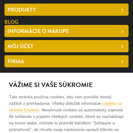
PRODUKTY
BLOG
INFORMÁCIE O NÁKUPE
MÔJ ÚČET
FIRMA
SLEDUJTE NÁS
VÁŽIME SI VAŠE SÚKROMIE
facebook
Táto stránka používa cookies, aby vám ponúkla skvelý
instagram
zážitok z prehliadania. Všetky dôležité informácie
nájdete na
stránke Cookies
. Nevyhnuté cookies sú automaticky zapnuté.
Ak súhlasíte s prijatím všetkých cookies, ktoré sa nachádzajú
Sme rodinná firma a zameriavame sa na predaj hodiniek a
na tomto webe, môžete to potvrdiť tlačidlom “Súhlasím a
šperkov od roku 1994.
pokračovať", ak chcete svoje nastavenia upraviť kliknite na