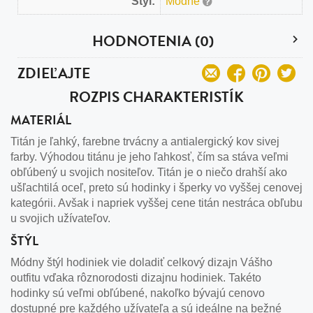
Štýl:
Módne
HODNOTENIA (0)
ZDIEĽAJTE
ROZPIS CHARAKTERISTÍK
MATERIÁL
Titán je ľahký, farebne trvácny a antialergický kov sivej
farby. Výhodou titánu je jeho ľahkosť, čím sa stáva veľmi
obľúbený u svojich nositeľov. Titán je o niečo drahší ako
ušľachtilá oceľ, preto sú hodinky i šperky vo vyššej cenovej
kategórii. Avšak i napriek vyššej cene titán nestráca obľubu
u svojich užívateľov.
ŠTÝL
Módny štýl hodiniek vie doladiť celkový dizajn Vášho
outfitu vďaka rôznorodosti dizajnu hodiniek. Takéto
hodinky sú veľmi obľúbené, nakoľko bývajú cenovo
dostupné pre každého užívateľa a sú ideálne na bežné