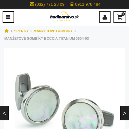
(032) 771 28 09
0911 978 484
0
ŠPERKY
MANŽETOVÉ GOMBÍKY
MANŽETOVÉ GOMBÍKY BOCCIA TITANIUM 0604-03