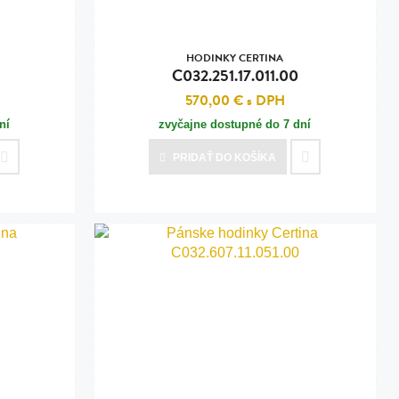
HODINKY CERTINA
C032.251.17.011.00
570,00 €
s DPH
ní
zvyčajne dostupné do 7 dní
PRIDAŤ
DO KOŠÍKA