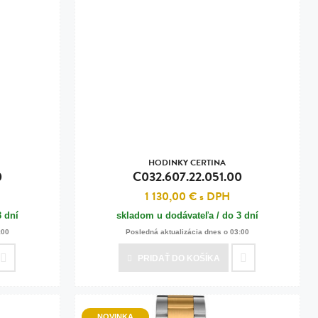
HODINKY CERTINA
0
C032.607.22.051.00
1 130,00 €
s DPH
3 dní
skladom u dodávateľa / do 3 dní
:00
Posledná aktualizácia dnes o 03:00
PRIDAŤ
DO KOŠÍKA
NOVINKA