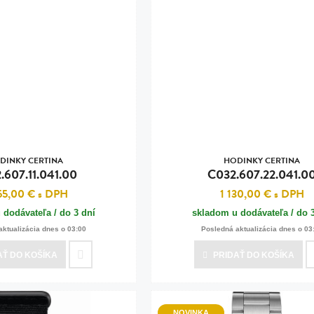
DINKY CERTINA
HODINKY CERTINA
.607.11.041.00
C032.607.22.041.0
55,00 €
s DPH
1 130,00 €
s DPH
 dodávateľa / do 3 dní
skladom u dodávateľa / do 
aktualizácia dnes o 03:00
Posledná aktualizácia dnes o 03
AŤ
DO KOŠÍKA
PRIDAŤ
DO KOŠÍKA
NOVINKA