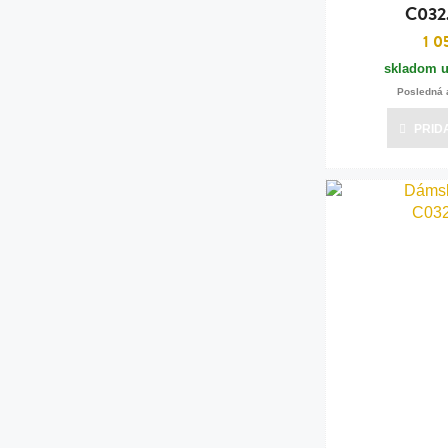
C032
1 0
skladom u
Posledná 
PRID