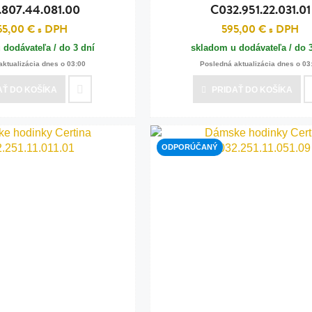
.807.44.081.00
C032.951.22.031.01
55,00 €
s DPH
595,00 €
s DPH
 dodávateľa / do 3 dní
skladom u dodávateľa / do 
aktualizácia dnes o 03:00
Posledná aktualizácia dnes o 03
AŤ
DO KOŠÍKA
PRIDAŤ
DO KOŠÍKA
ODPORÚČANÝ