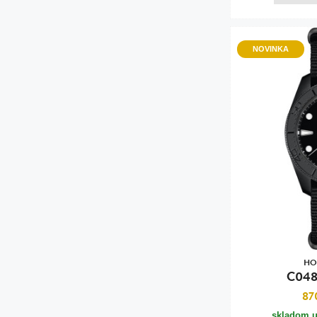
NOVINKA
HO
C048
87
skladom u