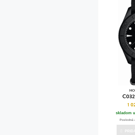
HO
C032
1 0
skladom u
Posledná 
PRID