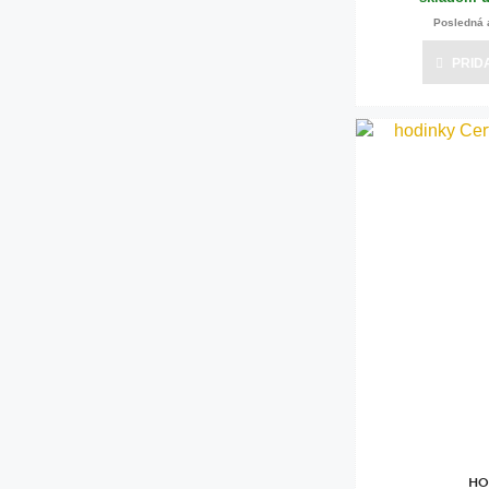
Posledná 
PRID
HO