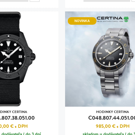
NOVINKA
DINKY CERTINA
HODINKY CERTINA
.807.38.051.00
C048.807.44.051.0
0,00 €
s DPH
985,00 €
s DPH
 dodávateľa / do 3 dní
skladom u dodávateľa / do 