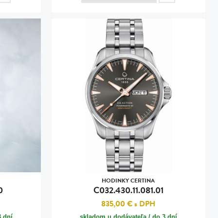
HODINKY CERTINA
0
C032.430.11.081.01
835,00 €
s DPH
3 dní
skladom u dodávateľa / do 3 dní