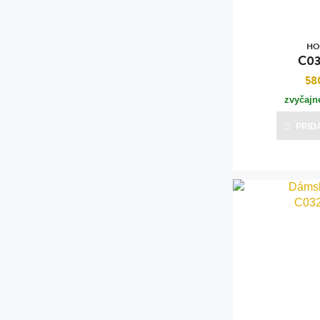
HO
C032
58
zvyčajn
PRID