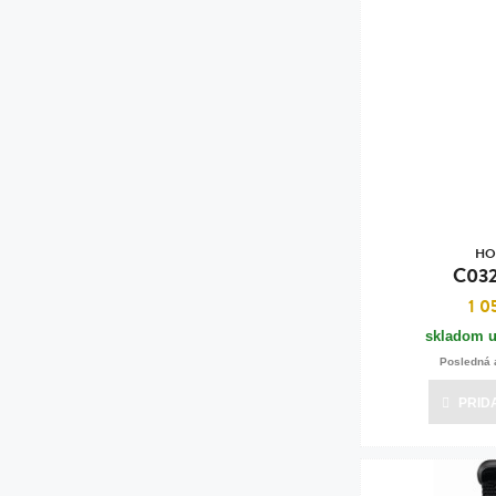
Bižutéria
Koža
HO
C032
1 0
skladom u
Posledná 
PRID