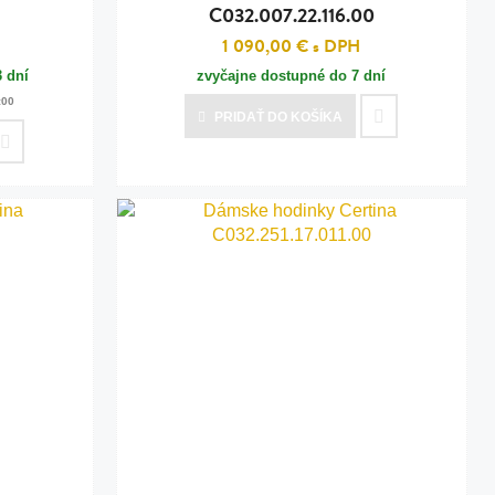
C032.007.22.116.00
1 090,00 €
s DPH
3 dní
zvyčajne dostupné do 7 dní
:00
PRIDAŤ
DO KOŠÍKA