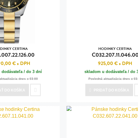
n
tilá oceľ, silikón,
perla
vodná perla
tilá oceľ, silikón,
DINKY CERTINA
HODINKY CERTINA
.007.22.126.00
C032.207.11.046.0
90,00 €
s DPH
925,00 €
s DPH
 dodávateľa / do 3 dní
skladom u dodávateľa / do 
lá oceľ
aktualizácia dnes o 03:00
Posledná aktualizácia dnes o 03
ilá oceľ
AŤ
DO KOŠÍKA
PRIDAŤ
DO KOŠÍKA
tilá oceľ
lá oceľ
ceľ / koža
eľ