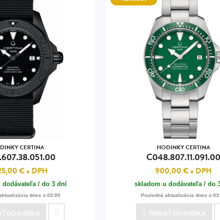
DINKY CERTINA
HODINKY CERTINA
.607.38.051.00
C048.807.11.091.0
25,00 €
s DPH
900,00 €
s DPH
 dodávateľa / do 3 dní
skladom u dodávateľa / do 
aktualizácia dnes o 03:00
Posledná aktualizácia dnes o 03
AŤ
DO KOŠÍKA
PRIDAŤ
DO KOŠÍKA