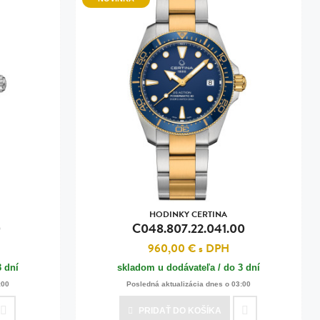
HODINKY CERTINA
0
C048.807.22.041.00
960,00 €
s DPH
3 dní
skladom u dodávateľa / do 3 dní
:00
Posledná aktualizácia dnes o 03:00
PRIDAŤ
DO KOŠÍKA